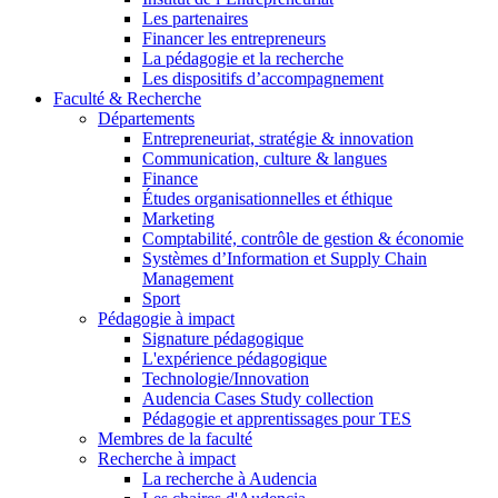
Les partenaires
Financer les entrepreneurs
La pédagogie et la recherche
Les dispositifs d’accompagnement
Faculté & Recherche
Départements
Entrepreneuriat, stratégie & innovation
Communication, culture & langues
Finance
Études organisationnelles et éthique
Marketing
Comptabilité, contrôle de gestion & économie
Systèmes d’Information et Supply Chain
Management
Sport
Pédagogie à impact
Signature pédagogique
L'expérience pédagogique
Technologie/Innovation
Audencia Cases Study collection
Pédagogie et apprentissages pour TES
Membres de la faculté
Recherche à impact
La recherche à Audencia