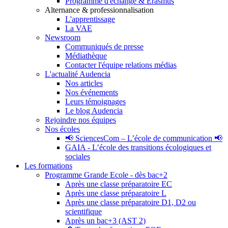
Programme d'échange & Erasmus
Alternance & professionnalisation
L'apprentissage
La VAE
Newsroom
Communiqués de presse
Médiathèque
Contacter l'équipe relations médias
L'actualité Audencia
Nos articles
Nos événements
Leurs témoignages
Le blog Audencia
Rejoindre nos équipes
Nos écoles
📢 SciencesCom – L’école de communication 📢
GAIA - L’école des transitions écologiques et
sociales
Les formations
Programme Grande Ecole - dès bac+2
Après une classe préparatoire EC
Après une classe préparatoire L
Après une classe préparatoire D1, D2 ou
scientifique
Après un bac+3 (AST 2)