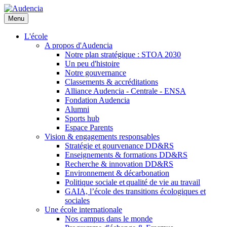
Aller
au
Menu
contenu
principal
L'école
A propos d'Audencia
Notre plan stratégique : STOA 2030
Un peu d'histoire
Notre gouvernance
Classements & accréditations
Alliance Audencia - Centrale - ENSA
Fondation Audencia
Alumni
Sports hub
Espace Parents
Vision & engagements responsables
Stratégie et gourvenance DD&RS
Enseignements & formations DD&RS
Recherche & innovation DD&RS
Environnement & décarbonation
Politique sociale et qualité de vie au travail
GAIA, l’école des transitions écologiques et
sociales
Une école internationale
Nos campus dans le monde