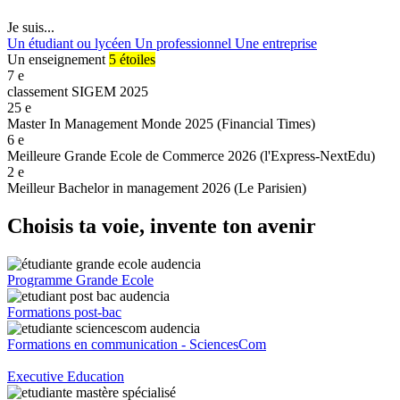
Je suis...
Un étudiant ou lycéen
Un professionnel
Une entreprise
Un enseignement
5 étoiles
7
e
classement SIGEM 2025
25
e
Master In Management Monde 2025 (Financial Times)
6
e
Meilleure Grande Ecole de Commerce 2026 (l'Express-NextEdu)
2
e
Meilleur Bachelor in management 2026 (Le Parisien)
Choisis ta voie, invente ton avenir
Programme Grande Ecole
Formations post-bac
Formations en communication - SciencesCom
Executive Education