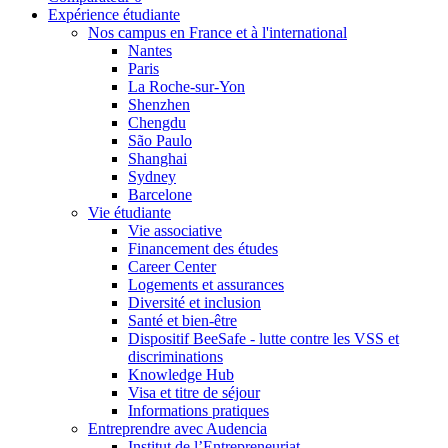
Expérience étudiante
Nos campus en France et à l'international
Nantes
Paris
La Roche-sur-Yon
Shenzhen
Chengdu
São Paulo
Shanghai
Sydney
Barcelone
Vie étudiante
Vie associative
Financement des études
Career Center
Logements et assurances
Diversité et inclusion
Santé et bien-être
Dispositif BeeSafe - lutte contre les VSS et
discriminations
Knowledge Hub
Visa et titre de séjour
Informations pratiques
Entreprendre avec Audencia
Institut de l’Entrepreneuriat