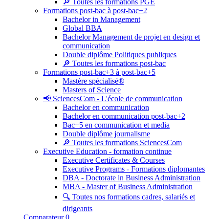
🔎 Toutes les formations PGE
Formations post-bac à post-bac+2
Bachelor in Management
Global BBA
Bachelor Management de projet en design et
communication
Double diplôme Politiques publiques
🔎 Toutes les formations post-bac
Formations post-bac+3 à post-bac+5
Mastère spécialisé®
Masters of Science
📢 SciencesCom - L'école de communication
Bachelor en communication
Bachelor en communication post-bac+2
Bac+5 en communication et media
Double diplôme journalisme
🔎 Toutes les formations SciencesCom
Executive Education - formation continue
Executive Certificates & Courses
Executive Programs - Formations diplomantes
DBA - Doctorate in Business Administration
MBA - Master of Business Administration
🔍 Toutes nos formations cadres, salariés et
dirigeants
Comparateur
0