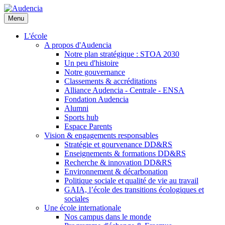
Aller
au
Menu
contenu
principal
L'école
A propos d'Audencia
Notre plan stratégique : STOA 2030
Un peu d'histoire
Notre gouvernance
Classements & accréditations
Alliance Audencia - Centrale - ENSA
Fondation Audencia
Alumni
Sports hub
Espace Parents
Vision & engagements responsables
Stratégie et gourvenance DD&RS
Enseignements & formations DD&RS
Recherche & innovation DD&RS
Environnement & décarbonation
Politique sociale et qualité de vie au travail
GAIA, l’école des transitions écologiques et
sociales
Une école internationale
Nos campus dans le monde