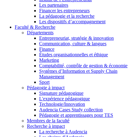
Les partenaires
Financer les entrepreneurs
La pédagogie et la recherche
Les dispositifs d’accompagnement
Faculté & Recherche
Départements
Entrepreneuriat, stratégie & innovation
Communication, culture & langues
Finance
Études organisationnelles et éthique
Marketing
Comptabilité, contrôle de gestion & économie
Systèmes d’Information et Supply Chain
Management
Sport
Pédagogie à impact
Signature pédagogique
L'expérience pédagogique
Technologie/Innovation
Audencia Cases Study collection
Pédagogie et apprentissages pour TES
Membres de la faculté
Recherche à impact
La recherche à Audencia