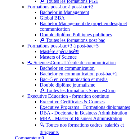
🔎 Toutes les formations PGE
Formations post-bac à post-bac+2
Bachelor in Management
Global BBA
Bachelor Management de projet en design et
communication
Double diplôme Politiques publiques
🔎 Toutes les formations post-bac
Formations post-bac+3 à post-bac+5
Mastère spécialisé®
Masters of Science
📢 SciencesCom - L'école de communication
Bachelor en communication
Bachelor en communication post-bac+2
Bac+5 en communication et media
Double diplôme journalisme
🔎 Toutes les formations SciencesCom
Executive Education - formation continue
Executive Certificates & Courses
Executive Programs - Formations diplomantes
DBA - Doctorate in Business Administration
MBA - Master of Business Administration
🔍 Toutes nos formations cadres, salariés et
dirigeants
Comparateur
0