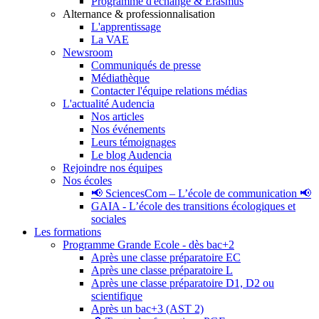
Programme d'échange & Erasmus
Alternance & professionnalisation
L'apprentissage
La VAE
Newsroom
Communiqués de presse
Médiathèque
Contacter l'équipe relations médias
L'actualité Audencia
Nos articles
Nos événements
Leurs témoignages
Le blog Audencia
Rejoindre nos équipes
Nos écoles
📢 SciencesCom – L’école de communication 📢
GAIA - L’école des transitions écologiques et
sociales
Les formations
Programme Grande Ecole - dès bac+2
Après une classe préparatoire EC
Après une classe préparatoire L
Après une classe préparatoire D1, D2 ou
scientifique
Après un bac+3 (AST 2)