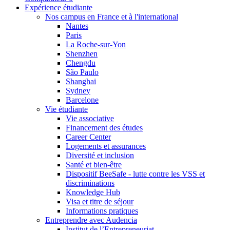
Expérience étudiante
Nos campus en France et à l'international
Nantes
Paris
La Roche-sur-Yon
Shenzhen
Chengdu
São Paulo
Shanghai
Sydney
Barcelone
Vie étudiante
Vie associative
Financement des études
Career Center
Logements et assurances
Diversité et inclusion
Santé et bien-être
Dispositif BeeSafe - lutte contre les VSS et
discriminations
Knowledge Hub
Visa et titre de séjour
Informations pratiques
Entreprendre avec Audencia
Institut de l’Entrepreneuriat