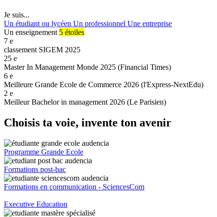
Je suis...
Un étudiant ou lycéen
Un professionnel
Une entreprise
Un enseignement
5 étoiles
7
e
classement SIGEM 2025
25
e
Master In Management Monde 2025 (Financial Times)
6
e
Meilleure Grande Ecole de Commerce 2026 (l'Express-NextEdu)
2
e
Meilleur Bachelor in management 2026 (Le Parisien)
Choisis ta voie, invente ton avenir
Programme Grande Ecole
Formations post-bac
Formations en communication - SciencesCom
Executive Education