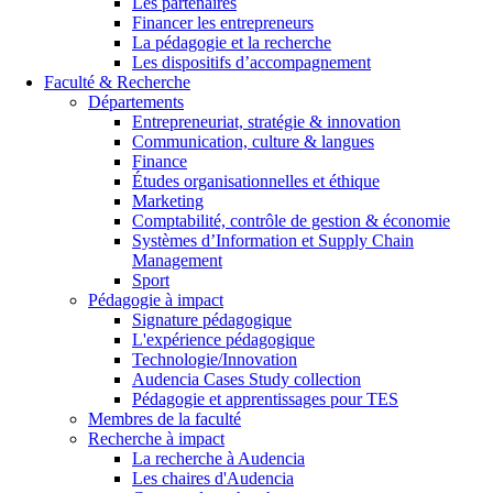
Les partenaires
Financer les entrepreneurs
La pédagogie et la recherche
Les dispositifs d’accompagnement
Faculté & Recherche
Départements
Entrepreneuriat, stratégie & innovation
Communication, culture & langues
Finance
Études organisationnelles et éthique
Marketing
Comptabilité, contrôle de gestion & économie
Systèmes d’Information et Supply Chain
Management
Sport
Pédagogie à impact
Signature pédagogique
L'expérience pédagogique
Technologie/Innovation
Audencia Cases Study collection
Pédagogie et apprentissages pour TES
Membres de la faculté
Recherche à impact
La recherche à Audencia
Les chaires d'Audencia