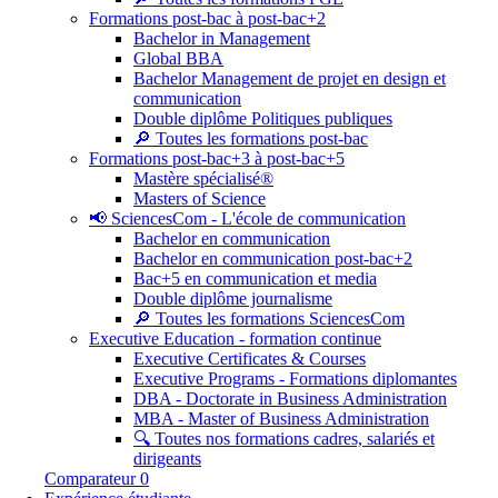
Formations post-bac à post-bac+2
Bachelor in Management
Global BBA
Bachelor Management de projet en design et
communication
Double diplôme Politiques publiques
🔎 Toutes les formations post-bac
Formations post-bac+3 à post-bac+5
Mastère spécialisé®
Masters of Science
📢 SciencesCom - L'école de communication
Bachelor en communication
Bachelor en communication post-bac+2
Bac+5 en communication et media
Double diplôme journalisme
🔎 Toutes les formations SciencesCom
Executive Education - formation continue
Executive Certificates & Courses
Executive Programs - Formations diplomantes
DBA - Doctorate in Business Administration
MBA - Master of Business Administration
🔍 Toutes nos formations cadres, salariés et
dirigeants
Comparateur
0