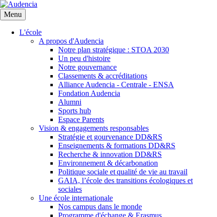
Aller
au
Menu
contenu
principal
L'école
A propos d'Audencia
Notre plan stratégique : STOA 2030
Un peu d'histoire
Notre gouvernance
Classements & accréditations
Alliance Audencia - Centrale - ENSA
Fondation Audencia
Alumni
Sports hub
Espace Parents
Vision & engagements responsables
Stratégie et gourvenance DD&RS
Enseignements & formations DD&RS
Recherche & innovation DD&RS
Environnement & décarbonation
Politique sociale et qualité de vie au travail
GAIA, l’école des transitions écologiques et
sociales
Une école internationale
Nos campus dans le monde
Programme d'échange & Erasmus