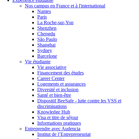
Expérience étudiante
Nos campus en France et à l'international
Nantes
Paris
La Roche-sur-Yon
Shenzhen
Chengdu
São Paulo
Shanghai
Sydney
Barcelone
Vie étudiante
Vie associative
Financement des études
Career Center
Logements et assurances
Diversité et inclusion
Santé et bien-être
Dispositif BeeSafe - lutte contre les VSS et
discriminations
Knowledge Hub
Visa et titre de séjour
Informations pratiques
Entreprendre avec Audencia
Institut de l’Entrepreneuriat