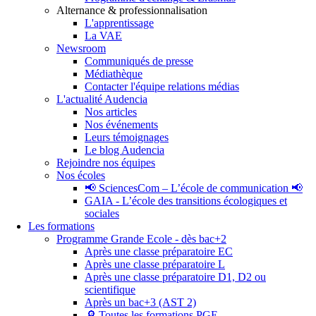
Alternance & professionnalisation
L'apprentissage
La VAE
Newsroom
Communiqués de presse
Médiathèque
Contacter l'équipe relations médias
L'actualité Audencia
Nos articles
Nos événements
Leurs témoignages
Le blog Audencia
Rejoindre nos équipes
Nos écoles
📢 SciencesCom – L’école de communication 📢
GAIA - L’école des transitions écologiques et
sociales
Les formations
Programme Grande Ecole - dès bac+2
Après une classe préparatoire EC
Après une classe préparatoire L
Après une classe préparatoire D1, D2 ou
scientifique
Après un bac+3 (AST 2)
🔎 Toutes les formations PGE