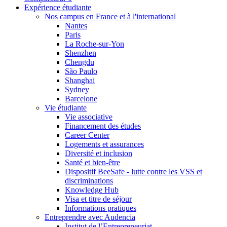
Expérience étudiante
Nos campus en France et à l'international
Nantes
Paris
La Roche-sur-Yon
Shenzhen
Chengdu
São Paulo
Shanghai
Sydney
Barcelone
Vie étudiante
Vie associative
Financement des études
Career Center
Logements et assurances
Diversité et inclusion
Santé et bien-être
Dispositif BeeSafe - lutte contre les VSS et
discriminations
Knowledge Hub
Visa et titre de séjour
Informations pratiques
Entreprendre avec Audencia
Institut de l’Entrepreneuriat