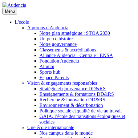
Aller
au
Menu
contenu
principal
L'école
A propos d'Audencia
Notre plan stratégique : STOA 2030
Un peu d'histoire
Notre gouvernance
Classements & accréditations
Alliance Audencia - Centrale - ENSA
Fondation Audencia
Alumni
Sports hub
Espace Parents
Vision & engagements responsables
Stratégie et gourvenance DD&RS
Enseignements & formations DD&RS
Recherche & innovation DD&RS
Environnement & décarbonation
Politique sociale et qualité de vie au travail
GAIA, l’école des transitions écologiques et
sociales
Une école internationale
Nos campus dans le monde