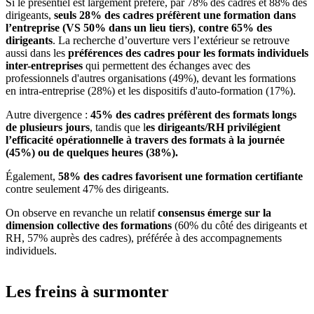
Si le présentiel est largement préféré, par 78% des cadres et 88% des
dirigeants,
seuls 28% des cadres préfèrent une formation dans
l’entreprise (VS 50% dans un lieu tiers)
,
contre 65% des
dirigeants
. La recherche d’ouverture vers l’extérieur se retrouve
aussi dans les
préférences des cadres pour les formats individuels
inter-entreprises
qui permettent des échanges avec des
professionnels d'autres organisations (49%), devant les formations
en intra-entreprise (28%) et les dispositifs d'auto-formation (17%).
Autre divergence :
45% des cadres préfèrent des formats longs
de plusieurs jours
, tandis que l
es dirigeants/RH privilégient
l’efficacité opérationnelle à travers des formats à la journée
(45%) ou de quelques heures (38%).
Également,
58% des cadres favorisent une formation certifiante
contre seulement 47% des dirigeants.
On observe en revanche un relatif
consensus émerge sur la
dimension collective des formations
(60% du côté des dirigeants et
RH, 57% auprès des cadres), préférée à des accompagnements
individuels.
Les freins à surmonter