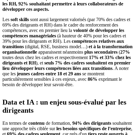
les RH, 92% souhaitant permettre à leurs collaborateurs de
développer ces aspects.
Les
soft skills
sont aussi largement valorisés (par 70% des cadres et
69% des dirigeants et RH) dans le cadre du renforcement des
compétences, avec en premier lieu la
volonté de développer les
compétences managériales
(à hauteur de 40% pour les cadres et
39% pour les dirigeants et RH). Les
compétences relatives aux
transitions
(digital, RSE, business model…)
et à la transformation
organisationnelle
apparaissent néanmoins
plus secondaires
(
27%
toutes deux chez les cadres et respectivement
17% et 33% chez les
dirigeants et RH
), et
seuls 7% des cadres souhaitent en premier
lieu développer leurs compétences liées aux transitions
. A noter
que les
jeunes cadres entre 18 et 29 ans
se montrent
particulièrement sensibles à ces enjeux, avec
86%
exprimant le
besoin de développer leur savoir-être.
Data et IA : un enjeu sous-évalué par les
dirigeants
En termes de
contenu
de formation,
94% des dirigeants
souhaitent
une approche très ciblée sur
les besoins spécifiques de l’entreprise
,
et
69% des cadres seulement
, car près d'un
tiers reste ouverts à