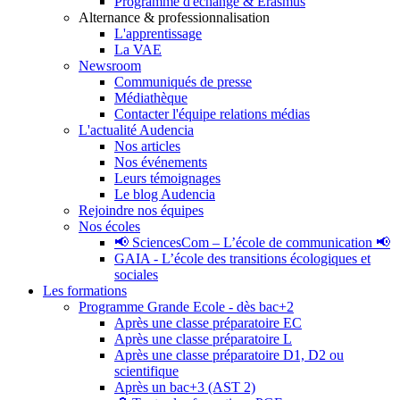
Programme d'échange & Erasmus
Alternance & professionnalisation
L'apprentissage
La VAE
Newsroom
Communiqués de presse
Médiathèque
Contacter l'équipe relations médias
L'actualité Audencia
Nos articles
Nos événements
Leurs témoignages
Le blog Audencia
Rejoindre nos équipes
Nos écoles
📢 SciencesCom – L’école de communication 📢
GAIA - L’école des transitions écologiques et
sociales
Les formations
Programme Grande Ecole - dès bac+2
Après une classe préparatoire EC
Après une classe préparatoire L
Après une classe préparatoire D1, D2 ou
scientifique
Après un bac+3 (AST 2)