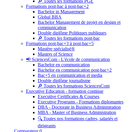
🔎 Toutes les formations PGE
Formations post-bac à post-bac+2
Bachelor in Management
Global BBA
Bachelor Management de projet en design et
communication
Double diplôme Politiques publiques
🔎 Toutes les formations post-bac
Formations post-bac+3 à post-bac+5
Mastère spécialisé®
Masters of Science
📢 SciencesCom - L'école de communication
Bachelor en communication
Bachelor en communication post-bac+2
Bac+5 en communication et media
Double diplôme journalisme
🔎 Toutes les formations SciencesCom
Executive Education - formation continue
Executive Certificates & Courses
Executive Programs - Formations diplomantes
DBA - Doctorate in Business Administration
MBA - Master of Business Administration
🔍 Toutes nos formations cadres, salariés et
dirigeants
Comparateur
0