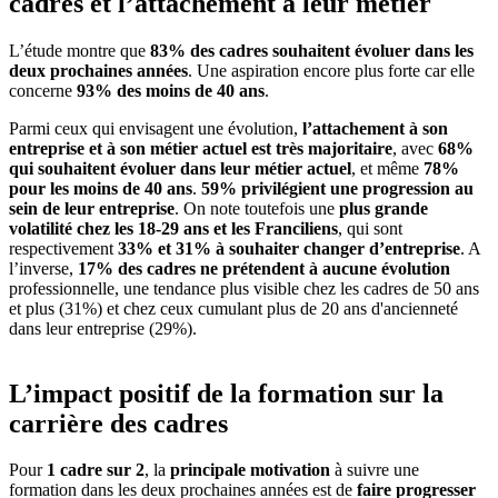
cadres et l’attachement à leur métier
L’étude montre que
83% des cadres souhaitent évoluer dans les
deux prochaines années
. Une aspiration encore plus forte car elle
concerne
93% des moins de 40 ans
.
Parmi ceux qui envisagent une évolution,
l’attachement à son
entreprise et à son métier actuel est très majoritaire
, avec
68%
qui souhaitent évoluer dans leur métier actuel
, et même
78%
pour les moins de 40 ans
.
59% privilégient une progression au
sein de leur entreprise
. On note toutefois une
plus grande
volatilité chez les 18-29 ans et les Franciliens
, qui sont
respectivement
33% et 31% à souhaiter changer d’entreprise
. A
l’inverse,
17% des cadres ne prétendent à aucune évolution
professionnelle, une tendance plus visible chez les cadres de 50 ans
et plus (31%) et chez ceux cumulant plus de 20 ans d'ancienneté
dans leur entreprise (29%).
L’impact positif de la formation sur la
carrière des cadres
Pour
1 cadre sur 2
, la
principale motivation
à suivre une
formation dans les deux prochaines années est de
faire progresser