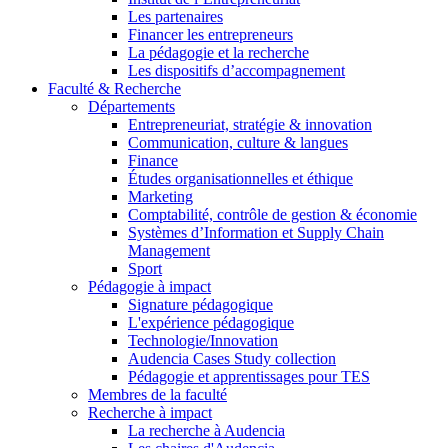
Les partenaires
Financer les entrepreneurs
La pédagogie et la recherche
Les dispositifs d’accompagnement
Faculté & Recherche
Départements
Entrepreneuriat, stratégie & innovation
Communication, culture & langues
Finance
Études organisationnelles et éthique
Marketing
Comptabilité, contrôle de gestion & économie
Systèmes d’Information et Supply Chain
Management
Sport
Pédagogie à impact
Signature pédagogique
L'expérience pédagogique
Technologie/Innovation
Audencia Cases Study collection
Pédagogie et apprentissages pour TES
Membres de la faculté
Recherche à impact
La recherche à Audencia