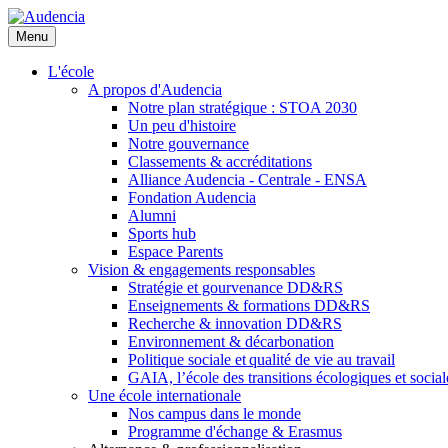
Aller
au
Menu
contenu
principal
L'école
A propos d'Audencia
Notre plan stratégique : STOA 2030
Un peu d'histoire
Notre gouvernance
Classements & accréditations
Alliance Audencia - Centrale - ENSA
Fondation Audencia
Alumni
Sports hub
Espace Parents
Vision & engagements responsables
Stratégie et gourvenance DD&RS
Enseignements & formations DD&RS
Recherche & innovation DD&RS
Environnement & décarbonation
Politique sociale et qualité de vie au travail
GAIA, l’école des transitions écologiques et social
Une école internationale
Nos campus dans le monde
Programme d'échange & Erasmus