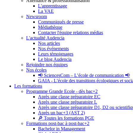
Alternance & professionnalisation
L'apprentissage
La VAE
Newsroom
Communiqués de presse
Médiathèque
Contacter l'équipe relations médias
L'actualité Audencia
Nos articles
Nos événements
Leurs témoignages
Le blog Audencia
Rejoindre nos équipes
Nos écoles
📢 SciencesCom – L’école de communication 📢
GAIA - L’école des transitions écologiques et soci
Les formations
Programme Grande Ecole - dès bac+2
Après une classe préparatoire EC
Après une classe préparatoire L
Après une classe préparatoire D1, D2 ou scientifi
Après un bac+3 (AST 2)
🔎 Toutes les formations PGE
Formations post-bac à post-bac+2
Bachelor in Management