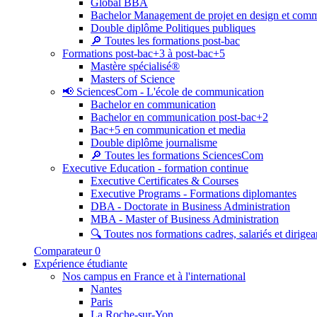
Global BBA
Bachelor Management de projet en design et com
Double diplôme Politiques publiques
🔎 Toutes les formations post-bac
Formations post-bac+3 à post-bac+5
Mastère spécialisé®
Masters of Science
📢 SciencesCom - L'école de communication
Bachelor en communication
Bachelor en communication post-bac+2
Bac+5 en communication et media
Double diplôme journalisme
🔎 Toutes les formations SciencesCom
Executive Education - formation continue
Executive Certificates & Courses
Executive Programs - Formations diplomantes
DBA - Doctorate in Business Administration
MBA - Master of Business Administration
🔍 Toutes nos formations cadres, salariés et dirigea
Comparateur
0
Expérience étudiante
Nos campus en France et à l'international
Nantes
Paris
La Roche-sur-Yon