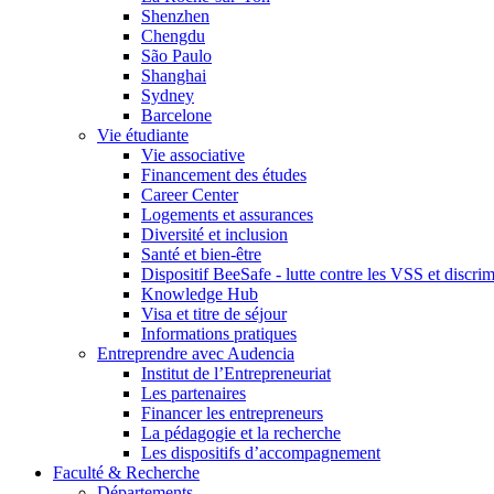
Shenzhen
Chengdu
São Paulo
Shanghai
Sydney
Barcelone
Vie étudiante
Vie associative
Financement des études
Career Center
Logements et assurances
Diversité et inclusion
Santé et bien-être
Dispositif BeeSafe - lutte contre les VSS et discri
Knowledge Hub
Visa et titre de séjour
Informations pratiques
Entreprendre avec Audencia
Institut de l’Entrepreneuriat
Les partenaires
Financer les entrepreneurs
La pédagogie et la recherche
Les dispositifs d’accompagnement
Faculté & Recherche
Départements