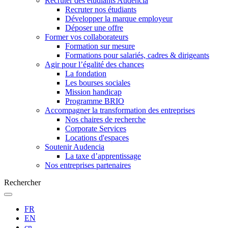
Recruter des étudiants Audencia
Recruter nos étudiants
Développer la marque employeur
Déposer une offre
Former vos collaborateurs
Formation sur mesure
Formations pour salariés, cadres & dirigeants
Agir pour l’égalité des chances
La fondation
Les bourses sociales
Mission handicap
Programme BRIO
Accompagner la transformation des entreprises
Nos chaires de recherche
Corporate Services
Locations d'espaces
Soutenir Audencia
La taxe d’apprentissage
Nos entreprises partenaires
Rechercher
FR
EN
cn