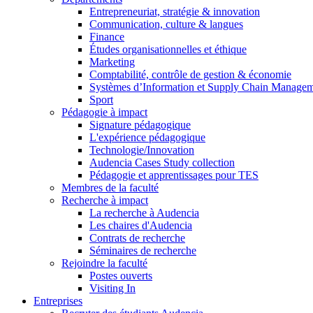
Entrepreneuriat, stratégie & innovation
Communication, culture & langues
Finance
Études organisationnelles et éthique
Marketing
Comptabilité, contrôle de gestion & économie
Systèmes d’Information et Supply Chain Manage
Sport
Pédagogie à impact
Signature pédagogique
L'expérience pédagogique
Technologie/Innovation
Audencia Cases Study collection
Pédagogie et apprentissages pour TES
Membres de la faculté
Recherche à impact
La recherche à Audencia
Les chaires d'Audencia
Contrats de recherche
Séminaires de recherche
Rejoindre la faculté
Postes ouverts
Visiting In
Entreprises