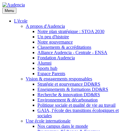
Aller
au
Menu
contenu
principal
L'école
A propos d'Audencia
Notre plan stratégique : STOA 2030
Un peu d'histoire
Notre gouvernance
Classements & accréditations
Alliance Audencia - Centrale - ENSA
Fondation Audencia
Alumni
Sports hub
Espace Parents
Vision & engagements responsables
Stratégie et gourvenance DD&RS
Enseignements & formations DD&RS
Recherche & innovation DD&RS
Environnement & décarbonation
Politique sociale et qualité de vie au travail
GAIA, l’école des transitions écologiques et
sociales
Une école internationale
Nos campus dans le monde