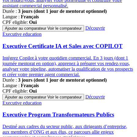
vos rendez-vous, analyser votre portefeuille et construire votre
assistant commercial personnalisé.
Durée :
3 jours (dont 1 jour de mentorat optionnel)
Langue :
Français
CPF eligible:
Oui
Découvrir
Ajouter au comparateur
Voir le comparateur
Famille
Executive education
de
programmes
Executive Certificate IA et Sales avec COPILOT
Intégrez Copilot à votre quotidien commercial. En 3 jours (dont 1
journée mentorat en option), apprenez à préparer vos rendez-vous,
analyser votre pipeline, automatiser la qualification de vos prospects
et créer votre premier agent commercial.
Durée :
3 jours (dont 1 jour de mentorat optionnel)
Langue :
Français
CPF eligible:
Oui
Découvrir
Ajouter au comparateur
Voir le comparateur
Famille
Executive education
de
programmes
Executive Program Transformateurs Publics
Destiné aux cadres du secteur public, aux dirigeants d’entreprise,
aux membres d’ONG et aux élus, ce parcours allie enjeux