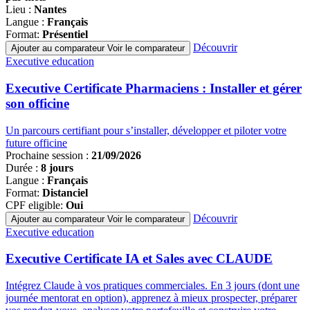
Lieu :
Nantes
Langue :
Français
Format:
Présentiel
Découvrir
Ajouter au comparateur
Voir le comparateur
Famille
Executive education
de
programmes
Executive Certificate Pharmaciens : Installer et gérer
son officine
Un parcours certifiant pour s’installer, développer et piloter votre
future officine
Prochaine session :
21/09/2026
Durée :
8 jours
Langue :
Français
Format:
Distanciel
CPF eligible:
Oui
Découvrir
Ajouter au comparateur
Voir le comparateur
Famille
Executive education
de
programmes
Executive Certificate IA et Sales avec CLAUDE
Intégrez Claude à vos pratiques commerciales. En 3 jours (dont une
journée mentorat en option), apprenez à mieux prospecter, préparer