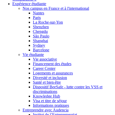
Expérience étudiante
Nos campus en France et à l'international
Nantes
Paris
La Roche-sur-Yon
Shenzhen
Chengdu
São Paulo
Shanghai
Sydney
Barcelone
Vie étudiante
Vie associative
Financement des études
Career Center
Logements et assurances
Diversité et inclusion
Santé et bien-être
Dispositif BeeSafe - lutte contre les VSS et
discriminations
Knowledge Hub
Visa et titre de séjour
Informations pratiques
Entreprendre avec Audencia
Institut de l’Entrepreneuriat