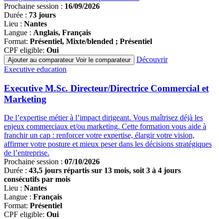
Prochaine session :
16/09/2026
Durée :
73 jours
Lieu :
Nantes
Langue :
Anglais, Français
Format:
Présentiel, Mixte/blended ; Présentiel
CPF eligible:
Oui
Découvrir
Ajouter au comparateur
Voir le comparateur
Famille
Executive education
de
programmes
Executive M.Sc. Directeur/Directrice Commercial et
Marketing
De l’expertise métier à l’impact dirigeant. Vous maîtrisez déjà les
enjeux commerciaux et/ou marketing. Cette formation vous aide à
franchir un cap : renforcer votre expertise, élargir votre vision,
affirmer votre posture et mieux peser dans les décisions stratégiques
de l’entreprise.
Prochaine session :
07/10/2026
Durée :
43,5 jours répartis sur 13 mois, soit 3 à 4 jours
consécutifs par mois
Lieu :
Nantes
Langue :
Français
Format:
Présentiel
CPF eligible:
Oui