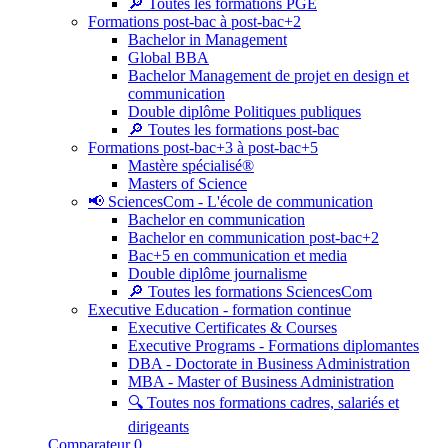
🔎 Toutes les formations PGE
Formations post-bac à post-bac+2
Bachelor in Management
Global BBA
Bachelor Management de projet en design et
communication
Double diplôme Politiques publiques
🔎 Toutes les formations post-bac
Formations post-bac+3 à post-bac+5
Mastère spécialisé®
Masters of Science
📢 SciencesCom - L'école de communication
Bachelor en communication
Bachelor en communication post-bac+2
Bac+5 en communication et media
Double diplôme journalisme
🔎 Toutes les formations SciencesCom
Executive Education - formation continue
Executive Certificates & Courses
Executive Programs - Formations diplomantes
DBA - Doctorate in Business Administration
MBA - Master of Business Administration
🔍 Toutes nos formations cadres, salariés et
dirigeants
Comparateur
0