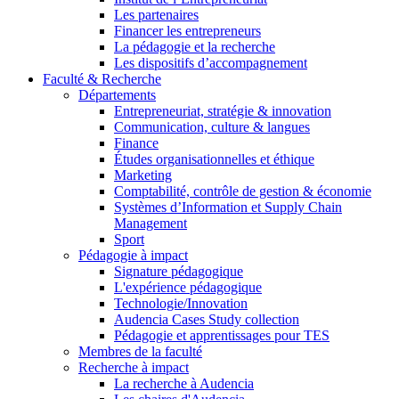
Les partenaires
Financer les entrepreneurs
La pédagogie et la recherche
Les dispositifs d’accompagnement
Faculté & Recherche
Départements
Entrepreneuriat, stratégie & innovation
Communication, culture & langues
Finance
Études organisationnelles et éthique
Marketing
Comptabilité, contrôle de gestion & économie
Systèmes d’Information et Supply Chain
Management
Sport
Pédagogie à impact
Signature pédagogique
L'expérience pédagogique
Technologie/Innovation
Audencia Cases Study collection
Pédagogie et apprentissages pour TES
Membres de la faculté
Recherche à impact
La recherche à Audencia