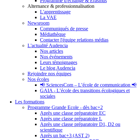
Programme d'échange & Erasmus
Alternance & professionnalisation
L'apprentissage
La VAE
Newsroom
Communiqués de presse
Médiathèque
Contacter l'équipe relations médias
L'actualité Audencia
Nos articles
Nos événements
Leurs témoignages
Le blog Audencia
Rejoindre nos équipes
Nos écoles
📢 SciencesCom – L’école de communication 📢
GAIA - L’école des transitions écologiques et
sociales
Les formations
Programme Grande Ecole - dès bac+2
Après une classe préparatoire EC
Après une classe préparatoire L
Après une classe préparatoire D1, D2 ou
scientifique
Après un bac+3 (AST 2)