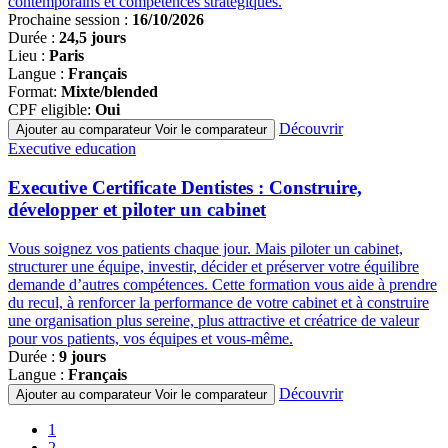
contemporains et compétences stratégiques.
Prochaine session :
16/10/2026
Durée :
24,5 jours
Lieu :
Paris
Langue :
Français
Format:
Mixte/blended
CPF eligible:
Oui
Découvrir
Ajouter au comparateur
Voir le comparateur
Famille
Executive education
de
programmes
Executive Certificate Dentistes : Construire,
développer et piloter un cabinet
Vous soignez vos patients chaque jour. Mais piloter un cabinet,
structurer une équipe, investir, décider et préserver votre équilibre
demande d’autres compétences. Cette formation vous aide à prendre
du recul, à renforcer la performance de votre cabinet et à construire
une organisation plus sereine, plus attractive et créatrice de valeur
pour vos patients, vos équipes et vous-même.
Durée :
9 jours
Langue :
Français
Découvrir
Ajouter au comparateur
Voir le comparateur
Pagination
Page
1
courante
Page
2