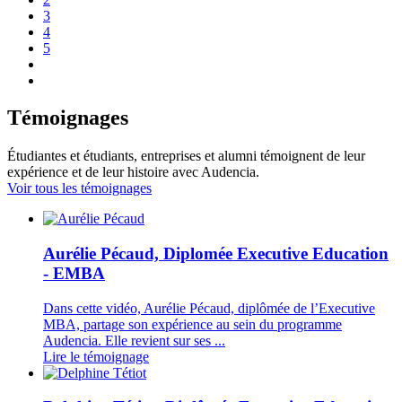
Page
3
Page
4
Page
5
Page
suivante
Dernière
page
Témoignages
Étudiantes et étudiants, entreprises et alumni témoignent de leur
expérience et de leur histoire avec Audencia.
Voir tous les témoignages
Aurélie Pécaud, Diplomée Executive Education
- EMBA
Dans cette vidéo, Aurélie Pécaud, diplômée de l’Executive
MBA, partage son expérience au sein du programme
Audencia. Elle revient sur ses ...
Lire le témoignage