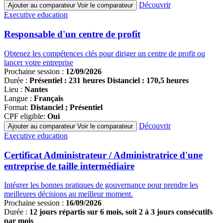
Découvrir
Ajouter au comparateur
Voir le comparateur
Famille
Executive education
de
programmes
Responsable d'un centre de profit
Obtenez les compétences clés pour diriger un centre de profit ou
lancer votre entreprise
Prochaine session :
12/09/2026
Durée :
Présentiel : 231 heures Distanciel : 170,5 heures
Lieu :
Nantes
Langue :
Français
Format:
Distanciel ; Présentiel
CPF eligible:
Oui
Découvrir
Ajouter au comparateur
Voir le comparateur
Famille
Executive education
de
programmes
Certificat Administrateur / Administratrice d'une
entreprise de taille intermédiaire
Intégrer les bonnes pratiques de gouvernance pour prendre les
meilleures décisions au meilleur moment.
Prochaine session :
16/09/2026
Durée :
12 jours répartis sur 6 mois, soit 2 à 3 jours consécutifs
par mois