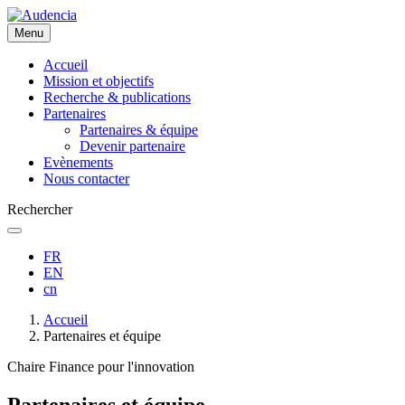
Aller
au
Menu
contenu
principal
Accueil
Mission et objectifs
Recherche & publications
Partenaires
Partenaires & équipe
Devenir partenaire
Evènements
Nous contacter
Rechercher
FR
EN
cn
Fil
Accueil
d'Ariane
Partenaires et équipe
Chaire Finance pour l'innovation
Partenaires et équipe