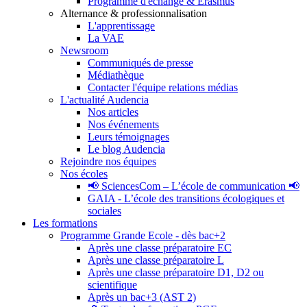
Programme d'échange & Erasmus
Alternance & professionnalisation
L'apprentissage
La VAE
Newsroom
Communiqués de presse
Médiathèque
Contacter l'équipe relations médias
L'actualité Audencia
Nos articles
Nos événements
Leurs témoignages
Le blog Audencia
Rejoindre nos équipes
Nos écoles
📢 SciencesCom – L’école de communication 📢
GAIA - L’école des transitions écologiques et
sociales
Les formations
Programme Grande Ecole - dès bac+2
Après une classe préparatoire EC
Après une classe préparatoire L
Après une classe préparatoire D1, D2 ou
scientifique
Après un bac+3 (AST 2)