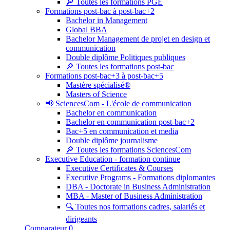
🔎 Toutes les formations PGE
Formations post-bac à post-bac+2
Bachelor in Management
Global BBA
Bachelor Management de projet en design et
communication
Double diplôme Politiques publiques
🔎 Toutes les formations post-bac
Formations post-bac+3 à post-bac+5
Mastère spécialisé®
Masters of Science
📢 SciencesCom - L'école de communication
Bachelor en communication
Bachelor en communication post-bac+2
Bac+5 en communication et media
Double diplôme journalisme
🔎 Toutes les formations SciencesCom
Executive Education - formation continue
Executive Certificates & Courses
Executive Programs - Formations diplomantes
DBA - Doctorate in Business Administration
MBA - Master of Business Administration
🔍 Toutes nos formations cadres, salariés et
dirigeants
Comparateur
0