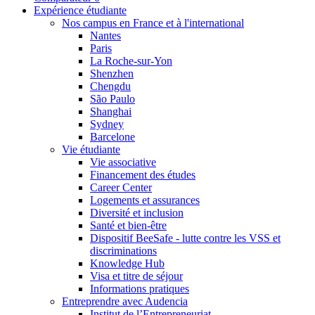
Expérience étudiante
Nos campus en France et à l'international
Nantes
Paris
La Roche-sur-Yon
Shenzhen
Chengdu
São Paulo
Shanghai
Sydney
Barcelone
Vie étudiante
Vie associative
Financement des études
Career Center
Logements et assurances
Diversité et inclusion
Santé et bien-être
Dispositif BeeSafe - lutte contre les VSS et
discriminations
Knowledge Hub
Visa et titre de séjour
Informations pratiques
Entreprendre avec Audencia
Institut de l’Entrepreneuriat