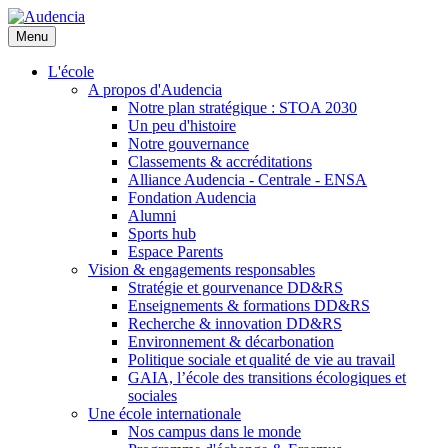
Aller
au
Menu
contenu
principal
L'école
A propos d'Audencia
Notre plan stratégique : STOA 2030
Un peu d'histoire
Notre gouvernance
Classements & accréditations
Alliance Audencia - Centrale - ENSA
Fondation Audencia
Alumni
Sports hub
Espace Parents
Vision & engagements responsables
Stratégie et gourvenance DD&RS
Enseignements & formations DD&RS
Recherche & innovation DD&RS
Environnement & décarbonation
Politique sociale et qualité de vie au travail
GAIA, l’école des transitions écologiques et
sociales
Une école internationale
Nos campus dans le monde