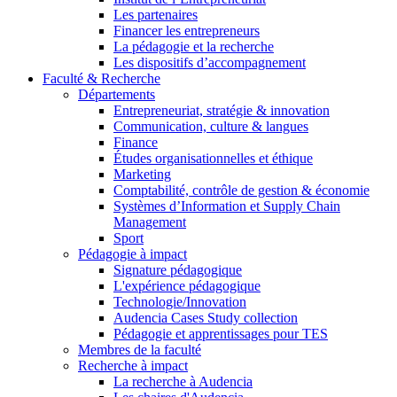
Les partenaires
Financer les entrepreneurs
La pédagogie et la recherche
Les dispositifs d’accompagnement
Faculté & Recherche
Départements
Entrepreneuriat, stratégie & innovation
Communication, culture & langues
Finance
Études organisationnelles et éthique
Marketing
Comptabilité, contrôle de gestion & économie
Systèmes d’Information et Supply Chain
Management
Sport
Pédagogie à impact
Signature pédagogique
L'expérience pédagogique
Technologie/Innovation
Audencia Cases Study collection
Pédagogie et apprentissages pour TES
Membres de la faculté
Recherche à impact
La recherche à Audencia