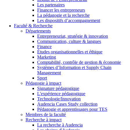
Les partenaires
Financer les entrepreneurs
La pédagogie et la recherche
Les dispositifs d’accompagnement
Faculté & Recherche
Départements
Entrepreneuriat, stratégie & innovation
Communication, culture & langues
Finance
Études organisationnelles et éthique
Marketing
Comptabilité, contrôle de gestion & économie
Systèmes d’Information et Supply Chain
Management
Sport
Pédagogie à impact
Signature pédagogique
L'expérience pédagogique
Technologie/Innovation
Audencia Cases Study collection
Pédagogie et apprentissages pour TES
Membres de la faculté
Recherche à impact
La recherche à Audencia