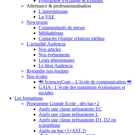
Programme d'échange & Erasmus
Alternance & professionnalisation
L'apprentissage
La VAE
Newsroom
Communiqués de presse
Médiathèque
Contacter l'équipe relations médias
L'actualité Audencia
Nos articles
Nos événements
Leurs témoignages
Le blog Audencia
Rejoindre nos équipes
Nos écoles
📢 SciencesCom – L’école de communication 📢
GAIA - L’école des transitions écologiques et
sociales
Les formations
Programme Grande Ecole - dès bac+2
Après une classe préparatoire EC
Après une classe préparatoire L
Après une classe préparatoire D1, D2 ou
scientifique
Après un bac+3 (AST 2)