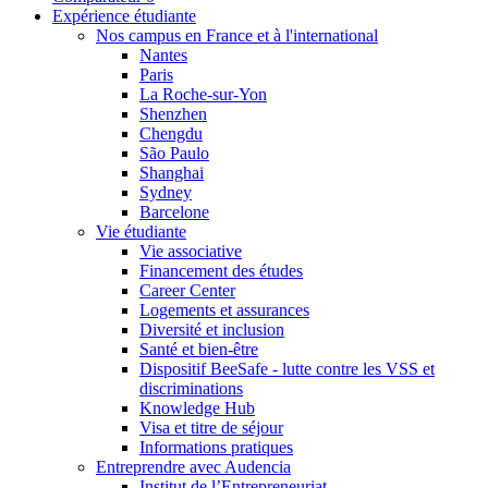
Expérience étudiante
Nos campus en France et à l'international
Nantes
Paris
La Roche-sur-Yon
Shenzhen
Chengdu
São Paulo
Shanghai
Sydney
Barcelone
Vie étudiante
Vie associative
Financement des études
Career Center
Logements et assurances
Diversité et inclusion
Santé et bien-être
Dispositif BeeSafe - lutte contre les VSS et
discriminations
Knowledge Hub
Visa et titre de séjour
Informations pratiques
Entreprendre avec Audencia
Institut de l’Entrepreneuriat