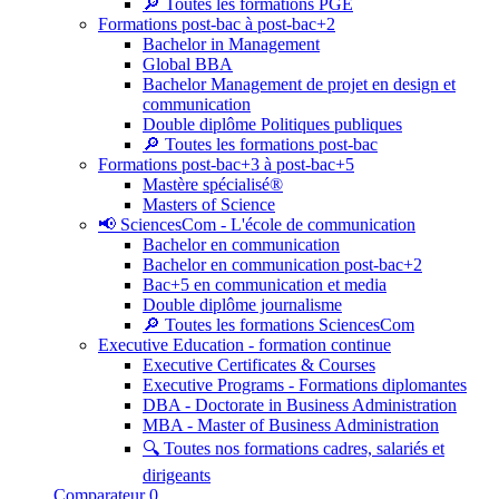
🔎 Toutes les formations PGE
Formations post-bac à post-bac+2
Bachelor in Management
Global BBA
Bachelor Management de projet en design et
communication
Double diplôme Politiques publiques
🔎 Toutes les formations post-bac
Formations post-bac+3 à post-bac+5
Mastère spécialisé®
Masters of Science
📢 SciencesCom - L'école de communication
Bachelor en communication
Bachelor en communication post-bac+2
Bac+5 en communication et media
Double diplôme journalisme
🔎 Toutes les formations SciencesCom
Executive Education - formation continue
Executive Certificates & Courses
Executive Programs - Formations diplomantes
DBA - Doctorate in Business Administration
MBA - Master of Business Administration
🔍 Toutes nos formations cadres, salariés et
dirigeants
Comparateur
0