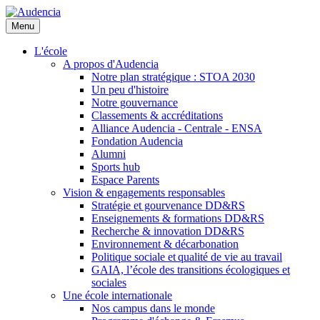
Aller
au
Menu
contenu
principal
L'école
A propos d'Audencia
Notre plan stratégique : STOA 2030
Un peu d'histoire
Notre gouvernance
Classements & accréditations
Alliance Audencia - Centrale - ENSA
Fondation Audencia
Alumni
Sports hub
Espace Parents
Vision & engagements responsables
Stratégie et gourvenance DD&RS
Enseignements & formations DD&RS
Recherche & innovation DD&RS
Environnement & décarbonation
Politique sociale et qualité de vie au travail
GAIA, l’école des transitions écologiques et
sociales
Une école internationale
Nos campus dans le monde