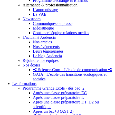
Programme d'échange & Erasmus
Alternance & professionnalisation
L'apprentissage
La VAE
Newsroom
Communiqués de presse
Médiathèque
Contacter l'équipe relations médias
L'actualité Audencia
Nos articles
Nos événements
Leurs témoignages
Le blog Audencia
Rejoindre nos équipes
Nos écoles
📢 SciencesCom – L’école de communication 📢
GAIA - L’école des transitions écologiques et
sociales
Les formations
Programme Grande Ecole - dès bac+2
Après une classe préparatoire EC
Après une classe préparatoire L
Après une classe préparatoire D1, D2 ou
scientifique
Après un bac+3 (AST 2)