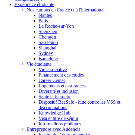
Expérience étudiante
Nos campus en France et à l'international
Nantes
Paris
La Roche-sur-Yon
Shenzhen
Chengdu
São Paulo
Shanghai
Sydney
Barcelone
Vie étudiante
Vie associative
Financement des études
Career Center
Logements et assurances
Diversité et inclusion
Santé et bien-être
Dispositif BeeSafe - lutte contre les VSS et
discriminations
Knowledge Hub
Visa et titre de séjour
Informations pratiques
Entreprendre avec Audencia
Institut de l’Entrepreneuriat