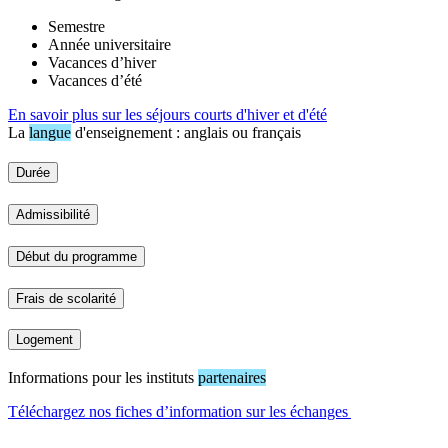
Semestre
Année universitaire
Vacances d’hiver
Vacances d’été
En savoir plus sur les séjours courts d'hiver et d'été
La
langue
d'enseignement : anglais ou français
Durée
Admissibilité
Début du programme
Frais de scolarité
Logement
Informations pour les instituts
partenaires
Téléchargez nos fiches d’information sur les échanges