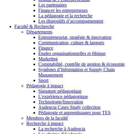
Les partenaires
Financer les entrepreneurs
La pédagogie et la recherche
Les dispositifs d’accompagnement
Faculté & Recherche
Départements
Entrepreneuriat, stratégie & innovation
Communication, culture & langues
Finance
Études organisationnelles et éthique
Marketing
Comptabilité, contrôle de gestion & économie
Systèmes d’Information et Supply Chain
Management
Sport
Pédagogie à impact
Signature pédagogique
L'expérience pédagogique
Technologie/Innovation
Audencia Cases Study collection
Pédagogie et apprentissages pour TES
Membres de la faculté
Recherche à impact
La recherche à Audencia