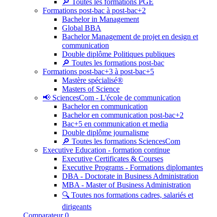
🔎 Toutes les formations PGE
Formations post-bac à post-bac+2
Bachelor in Management
Global BBA
Bachelor Management de projet en design et
communication
Double diplôme Politiques publiques
🔎 Toutes les formations post-bac
Formations post-bac+3 à post-bac+5
Mastère spécialisé®
Masters of Science
📢 SciencesCom - L'école de communication
Bachelor en communication
Bachelor en communication post-bac+2
Bac+5 en communication et media
Double diplôme journalisme
🔎 Toutes les formations SciencesCom
Executive Education - formation continue
Executive Certificates & Courses
Executive Programs - Formations diplomantes
DBA - Doctorate in Business Administration
MBA - Master of Business Administration
🔍 Toutes nos formations cadres, salariés et
dirigeants
Comparateur
0