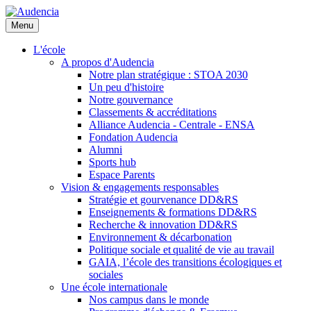
Aller
au
Menu
contenu
principal
L'école
A propos d'Audencia
Notre plan stratégique : STOA 2030
Un peu d'histoire
Notre gouvernance
Classements & accréditations
Alliance Audencia - Centrale - ENSA
Fondation Audencia
Alumni
Sports hub
Espace Parents
Vision & engagements responsables
Stratégie et gourvenance DD&RS
Enseignements & formations DD&RS
Recherche & innovation DD&RS
Environnement & décarbonation
Politique sociale et qualité de vie au travail
GAIA, l’école des transitions écologiques et
sociales
Une école internationale
Nos campus dans le monde