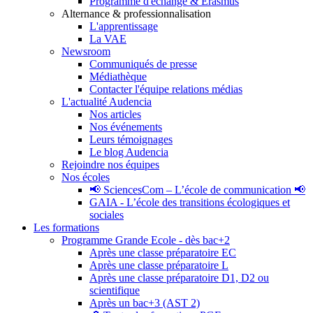
Programme d'échange & Erasmus
Alternance & professionnalisation
L'apprentissage
La VAE
Newsroom
Communiqués de presse
Médiathèque
Contacter l'équipe relations médias
L'actualité Audencia
Nos articles
Nos événements
Leurs témoignages
Le blog Audencia
Rejoindre nos équipes
Nos écoles
📢 SciencesCom – L’école de communication 📢
GAIA - L’école des transitions écologiques et
sociales
Les formations
Programme Grande Ecole - dès bac+2
Après une classe préparatoire EC
Après une classe préparatoire L
Après une classe préparatoire D1, D2 ou
scientifique
Après un bac+3 (AST 2)