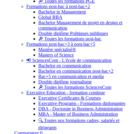
🔎 Toutes les formations PGE
Formations post-bac à post-bac+2
Bachelor in Management
Global BBA
Bachelor Management de projet en design et
communication
Double diplôme Politiques publiques
🔎 Toutes les formations post-bac
Formations post-bac+3 à post-bac+5
Mastère spécialisé®
Masters of Science
📢 SciencesCom - L'école de communication
Bachelor en communication
Bachelor en communication post-bac+2
Bac+5 en communication et media
Double diplôme journalisme
🔎 Toutes les formations SciencesCom
Executive Education - formation continue
Executive Certificates & Courses
Executive Programs - Formations diplomantes
DBA - Doctorate in Business Administration
MBA - Master of Business Administration
🔍 Toutes nos formations cadres, salariés et
dirigeants
Comparateur
0