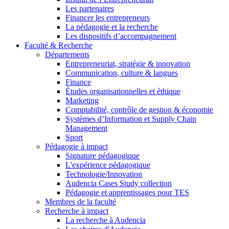
Les partenaires
Financer les entrepreneurs
La pédagogie et la recherche
Les dispositifs d’accompagnement
Faculté & Recherche
Départements
Entrepreneuriat, stratégie & innovation
Communication, culture & langues
Finance
Études organisationnelles et éthique
Marketing
Comptabilité, contrôle de gestion & économie
Systèmes d’Information et Supply Chain
Management
Sport
Pédagogie à impact
Signature pédagogique
L'expérience pédagogique
Technologie/Innovation
Audencia Cases Study collection
Pédagogie et apprentissages pour TES
Membres de la faculté
Recherche à impact
La recherche à Audencia