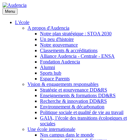
Aller
au
Menu
contenu
principal
L'école
A propos d'Audencia
Notre plan stratégique : STOA 2030
Un peu d'histoire
Notre gouvernance
Classements & accréditations
Alliance Audencia - Centrale - ENSA
Fondation Audencia
Alumni
Sports hub
Espace Parents
Vision & engagements responsables
Stratégie et gourvenance DD&RS
Enseignements & formations DD&RS
Recherche & innovation DD&RS
Environnement & décarbonation
Politique sociale et qualité de vie au travail
GAIA, l’école des transitions écologiques et
sociales
Une école internationale
Nos campus dans le monde