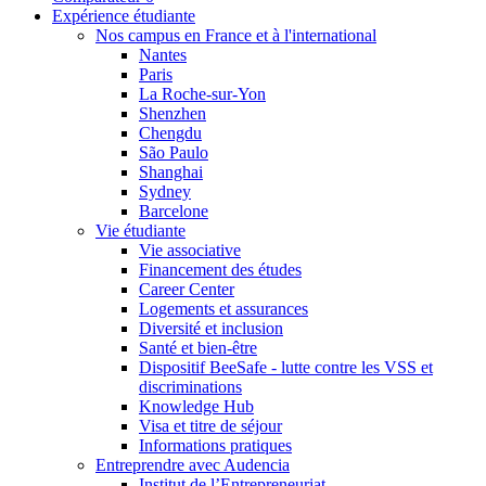
Expérience étudiante
Nos campus en France et à l'international
Nantes
Paris
La Roche-sur-Yon
Shenzhen
Chengdu
São Paulo
Shanghai
Sydney
Barcelone
Vie étudiante
Vie associative
Financement des études
Career Center
Logements et assurances
Diversité et inclusion
Santé et bien-être
Dispositif BeeSafe - lutte contre les VSS et
discriminations
Knowledge Hub
Visa et titre de séjour
Informations pratiques
Entreprendre avec Audencia
Institut de l’Entrepreneuriat