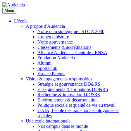
Aller
au
Menu
contenu
principal
L'école
A propos d'Audencia
Notre plan stratégique : STOA 2030
Un peu d'histoire
Notre gouvernance
Classements & accréditations
Alliance Audencia - Centrale - ENSA
Fondation Audencia
Alumni
Sports hub
Espace Parents
Vision & engagements responsables
Stratégie et gourvenance DD&RS
Enseignements & formations DD&RS
Recherche & innovation DD&RS
Environnement & décarbonation
Politique sociale et qualité de vie au travail
GAIA, l’école des transitions écologiques et
sociales
Une école internationale
Nos campus dans le monde