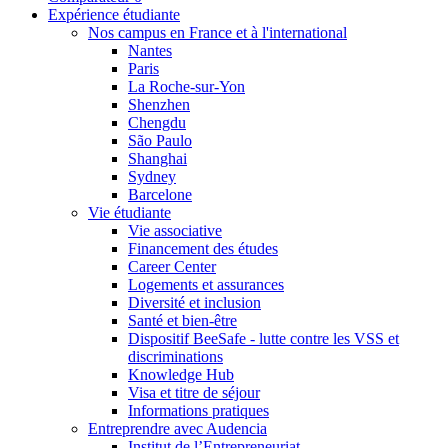
Expérience étudiante
Nos campus en France et à l'international
Nantes
Paris
La Roche-sur-Yon
Shenzhen
Chengdu
São Paulo
Shanghai
Sydney
Barcelone
Vie étudiante
Vie associative
Financement des études
Career Center
Logements et assurances
Diversité et inclusion
Santé et bien-être
Dispositif BeeSafe - lutte contre les VSS et
discriminations
Knowledge Hub
Visa et titre de séjour
Informations pratiques
Entreprendre avec Audencia
Institut de l’Entrepreneuriat