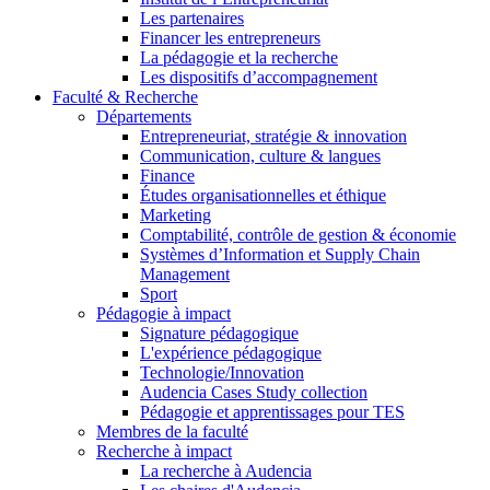
Les partenaires
Financer les entrepreneurs
La pédagogie et la recherche
Les dispositifs d’accompagnement
Faculté & Recherche
Départements
Entrepreneuriat, stratégie & innovation
Communication, culture & langues
Finance
Études organisationnelles et éthique
Marketing
Comptabilité, contrôle de gestion & économie
Systèmes d’Information et Supply Chain
Management
Sport
Pédagogie à impact
Signature pédagogique
L'expérience pédagogique
Technologie/Innovation
Audencia Cases Study collection
Pédagogie et apprentissages pour TES
Membres de la faculté
Recherche à impact
La recherche à Audencia