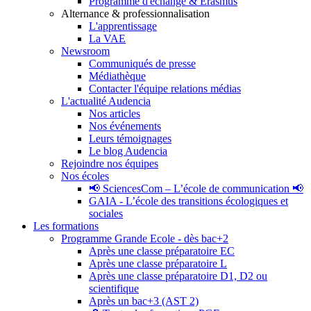
Programme d'échange & Erasmus
Alternance & professionnalisation
L'apprentissage
La VAE
Newsroom
Communiqués de presse
Médiathèque
Contacter l'équipe relations médias
L'actualité Audencia
Nos articles
Nos événements
Leurs témoignages
Le blog Audencia
Rejoindre nos équipes
Nos écoles
📢 SciencesCom – L’école de communication 📢
GAIA - L’école des transitions écologiques et
sociales
Les formations
Programme Grande Ecole - dès bac+2
Après une classe préparatoire EC
Après une classe préparatoire L
Après une classe préparatoire D1, D2 ou
scientifique
Après un bac+3 (AST 2)