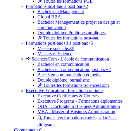
🔎 Toutes les formations PGE
Formations post-bac à post-bac+2
Bachelor in Management
Global BBA
Bachelor Management de projet en design et
communication
Double diplôme Politiques publiques
🔎 Toutes les formations post-bac
Formations post-bac+3 à post-bac+5
Mastère spécialisé®
Masters of Science
📢 SciencesCom - L'école de communication
Bachelor en communication
Bachelor en communication post-bac+2
Bac+5 en communication et media
Double diplôme journalisme
🔎 Toutes les formations SciencesCom
Executive Education - formation continue
Executive Certificates & Courses
Executive Programs - Formations diplomantes
DBA - Doctorate in Business Administration
MBA - Master of Business Administration
🔍 Toutes nos formations cadres, salariés et
dirigeants
Comparateur
0