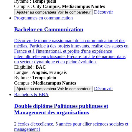
Rythme :
Temps plein
Campus :
City Campus, Mediacampus Nantes
Découvrir
Ajouter au comparateur
Voir le comparateur
Famille
Programmes en communication
de
programmes
Bachelor en Communication
Découvre le monde passionnant de la communication et des
médias. Participe à des projets innovants, réalise des stages en
France et à l'international, et profite d'une expérience
interculturelle enrichissante. Prépare-toi à te démarquer dans
un secteur dynamique et en pleine évolution.
Eligibilité :
BAC
Langue :
Anglais, Français
Rythme :
Temps plein
Campus :
Mediacampus Nantes
Découvrir
Ajouter au comparateur
Voir le comparateur
Famille
Bachelors & BBA
de
programmes
Double diplôme Politiques publiques et
Management des organisations
2 écoles d'excellence, 5 années pour allier sciences sociales et
management !