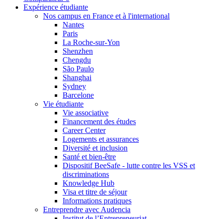
Expérience étudiante
Nos campus en France et à l'international
Nantes
Paris
La Roche-sur-Yon
Shenzhen
Chengdu
São Paulo
Shanghai
Sydney
Barcelone
Vie étudiante
Vie associative
Financement des études
Career Center
Logements et assurances
Diversité et inclusion
Santé et bien-être
Dispositif BeeSafe - lutte contre les VSS et
discriminations
Knowledge Hub
Visa et titre de séjour
Informations pratiques
Entreprendre avec Audencia
Institut de l’Entrepreneuriat