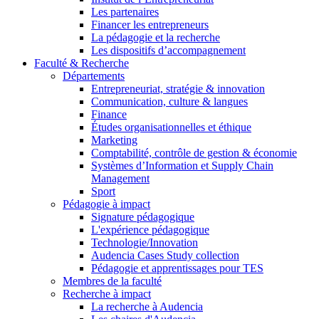
Les partenaires
Financer les entrepreneurs
La pédagogie et la recherche
Les dispositifs d’accompagnement
Faculté & Recherche
Départements
Entrepreneuriat, stratégie & innovation
Communication, culture & langues
Finance
Études organisationnelles et éthique
Marketing
Comptabilité, contrôle de gestion & économie
Systèmes d’Information et Supply Chain
Management
Sport
Pédagogie à impact
Signature pédagogique
L'expérience pédagogique
Technologie/Innovation
Audencia Cases Study collection
Pédagogie et apprentissages pour TES
Membres de la faculté
Recherche à impact
La recherche à Audencia