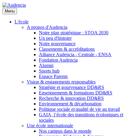
Aller
au
Menu
contenu
principal
L'école
A propos d'Audencia
Notre plan stratégique : STOA 2030
Un peu d'histoire
Notre gouvernance
Classements & accréditations
Alliance Audencia - Centrale - ENSA
Fondation Audencia
Alumni
Sports hub
Espace Parents
Vision & engagements responsables
Stratégie et gourvenance DD&RS
Enseignements & formations DD&RS
Recherche & innovation DD&RS
Environnement & décarbonation
Politique sociale et qualité de vie au travail
GAIA, l’école des transitions écologiques et
sociales
Une école internationale
Nos campus dans le monde