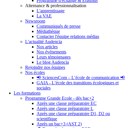
Programme d'échange & Erasmus
Alternance & professionnalisation
L'apprentissage
La VAE
Newsroom
Communiqués de presse
Médiathèque
Contacter l'équipe relations médias
L'actualité Audencia
Nos articles
Nos événements
Leurs témoignages
Le blog Audencia
Rejoindre nos équipes
Nos écoles
📢 SciencesCom – L’école de communication 📢
GAIA - L’école des transitions écologiques et
sociales
Les formations
Programme Grande Ecole - dès bac+2
Après une classe préparatoire EC
Après une classe préparatoire L
Après une classe préparatoire D1, D2 ou
scientifique
Après un bac+3 (AST 2)