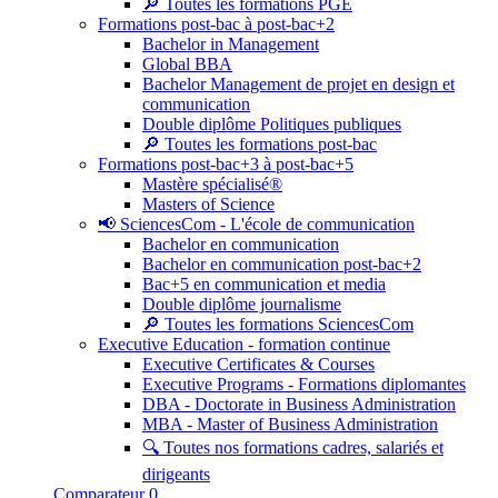
🔎 Toutes les formations PGE
Formations post-bac à post-bac+2
Bachelor in Management
Global BBA
Bachelor Management de projet en design et
communication
Double diplôme Politiques publiques
🔎 Toutes les formations post-bac
Formations post-bac+3 à post-bac+5
Mastère spécialisé®
Masters of Science
📢 SciencesCom - L'école de communication
Bachelor en communication
Bachelor en communication post-bac+2
Bac+5 en communication et media
Double diplôme journalisme
🔎 Toutes les formations SciencesCom
Executive Education - formation continue
Executive Certificates & Courses
Executive Programs - Formations diplomantes
DBA - Doctorate in Business Administration
MBA - Master of Business Administration
🔍 Toutes nos formations cadres, salariés et
dirigeants
Comparateur
0