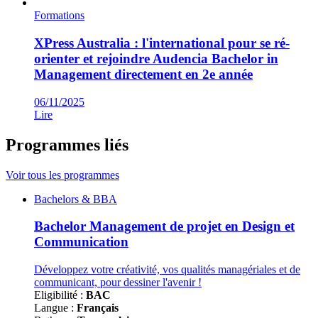
Formations
XPress Australia : l'international pour se ré-
orienter et rejoindre Audencia Bachelor in
Management directement en 2e année
06/11/2025
Lire
Programmes liés
Voir tous les programmes
Famille
Bachelors & BBA
de
programmes
Bachelor Management de projet en Design et
Communication
Développez votre créativité, vos qualités managériales et de
communicant, pour dessiner l'avenir !
Eligibilité :
BAC
Langue :
Français