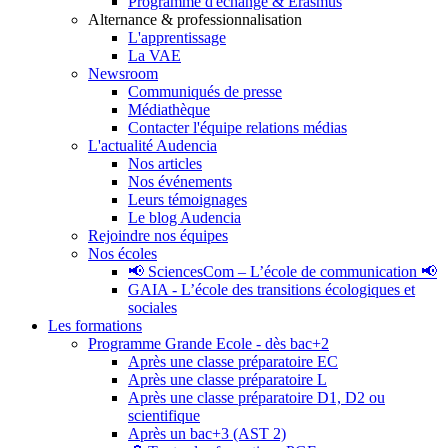
Programme d'échange & Erasmus
Alternance & professionnalisation
L'apprentissage
La VAE
Newsroom
Communiqués de presse
Médiathèque
Contacter l'équipe relations médias
L'actualité Audencia
Nos articles
Nos événements
Leurs témoignages
Le blog Audencia
Rejoindre nos équipes
Nos écoles
📢 SciencesCom – L’école de communication 📢
GAIA - L’école des transitions écologiques et
sociales
Les formations
Programme Grande Ecole - dès bac+2
Après une classe préparatoire EC
Après une classe préparatoire L
Après une classe préparatoire D1, D2 ou
scientifique
Après un bac+3 (AST 2)