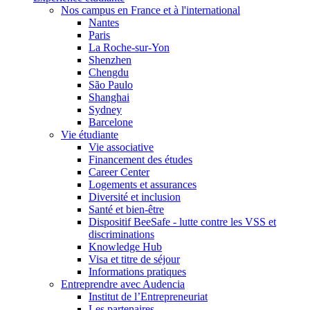
Nos campus en France et à l'international
Nantes
Paris
La Roche-sur-Yon
Shenzhen
Chengdu
São Paulo
Shanghai
Sydney
Barcelone
Vie étudiante
Vie associative
Financement des études
Career Center
Logements et assurances
Diversité et inclusion
Santé et bien-être
Dispositif BeeSafe - lutte contre les VSS et
discriminations
Knowledge Hub
Visa et titre de séjour
Informations pratiques
Entreprendre avec Audencia
Institut de l’Entrepreneuriat
Les partenaires