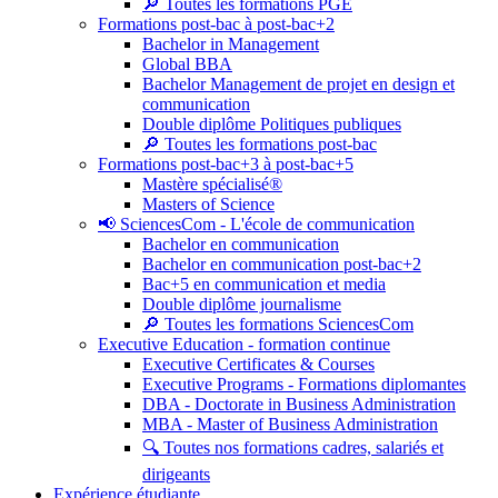
🔎 Toutes les formations PGE
Formations post-bac à post-bac+2
Bachelor in Management
Global BBA
Bachelor Management de projet en design et
communication
Double diplôme Politiques publiques
🔎 Toutes les formations post-bac
Formations post-bac+3 à post-bac+5
Mastère spécialisé®
Masters of Science
📢 SciencesCom - L'école de communication
Bachelor en communication
Bachelor en communication post-bac+2
Bac+5 en communication et media
Double diplôme journalisme
🔎 Toutes les formations SciencesCom
Executive Education - formation continue
Executive Certificates & Courses
Executive Programs - Formations diplomantes
DBA - Doctorate in Business Administration
MBA - Master of Business Administration
🔍 Toutes nos formations cadres, salariés et
dirigeants
Expérience étudiante