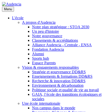
Aller
au
Menu
contenu
principal
L'école
A propos d'Audencia
Notre plan stratégique : STOA 2030
Un peu d'histoire
Notre gouvernance
Classements & accréditations
Alliance Audencia - Centrale - ENSA
Fondation Audencia
Alumni
Sports hub
Espace Parents
Vision & engagements responsables
Stratégie et gourvenance DD&RS
Enseignements & formations DD&RS
Recherche & innovation DD&RS
Environnement & décarbonation
Politique sociale et qualité de vie au travail
GAIA, l’école des transitions écologiques et
sociales
Une école internationale
Nos campus dans le monde