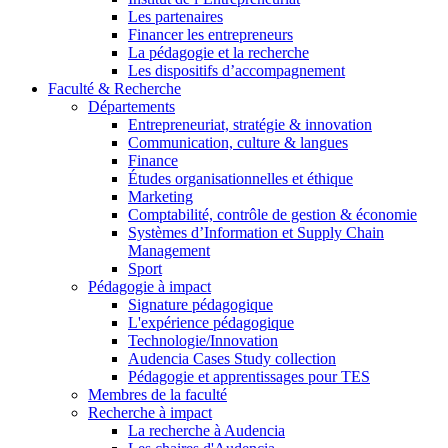
Les partenaires
Financer les entrepreneurs
La pédagogie et la recherche
Les dispositifs d’accompagnement
Faculté & Recherche
Départements
Entrepreneuriat, stratégie & innovation
Communication, culture & langues
Finance
Études organisationnelles et éthique
Marketing
Comptabilité, contrôle de gestion & économie
Systèmes d’Information et Supply Chain
Management
Sport
Pédagogie à impact
Signature pédagogique
L'expérience pédagogique
Technologie/Innovation
Audencia Cases Study collection
Pédagogie et apprentissages pour TES
Membres de la faculté
Recherche à impact
La recherche à Audencia