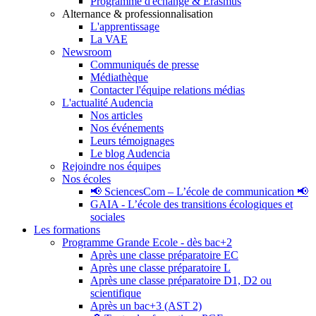
Programme d'échange & Erasmus
Alternance & professionnalisation
L'apprentissage
La VAE
Newsroom
Communiqués de presse
Médiathèque
Contacter l'équipe relations médias
L'actualité Audencia
Nos articles
Nos événements
Leurs témoignages
Le blog Audencia
Rejoindre nos équipes
Nos écoles
📢 SciencesCom – L’école de communication 📢
GAIA - L’école des transitions écologiques et
sociales
Les formations
Programme Grande Ecole - dès bac+2
Après une classe préparatoire EC
Après une classe préparatoire L
Après une classe préparatoire D1, D2 ou
scientifique
Après un bac+3 (AST 2)