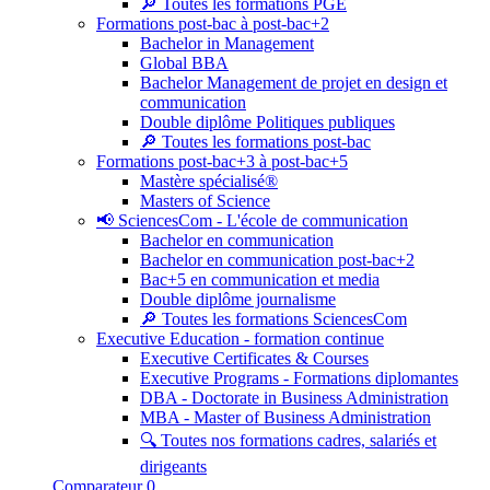
🔎 Toutes les formations PGE
Formations post-bac à post-bac+2
Bachelor in Management
Global BBA
Bachelor Management de projet en design et
communication
Double diplôme Politiques publiques
🔎 Toutes les formations post-bac
Formations post-bac+3 à post-bac+5
Mastère spécialisé®
Masters of Science
📢 SciencesCom - L'école de communication
Bachelor en communication
Bachelor en communication post-bac+2
Bac+5 en communication et media
Double diplôme journalisme
🔎 Toutes les formations SciencesCom
Executive Education - formation continue
Executive Certificates & Courses
Executive Programs - Formations diplomantes
DBA - Doctorate in Business Administration
MBA - Master of Business Administration
🔍 Toutes nos formations cadres, salariés et
dirigeants
Comparateur
0