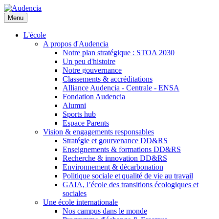
Aller
au
Menu
contenu
principal
L'école
A propos d'Audencia
Notre plan stratégique : STOA 2030
Un peu d'histoire
Notre gouvernance
Classements & accréditations
Alliance Audencia - Centrale - ENSA
Fondation Audencia
Alumni
Sports hub
Espace Parents
Vision & engagements responsables
Stratégie et gourvenance DD&RS
Enseignements & formations DD&RS
Recherche & innovation DD&RS
Environnement & décarbonation
Politique sociale et qualité de vie au travail
GAIA, l’école des transitions écologiques et
sociales
Une école internationale
Nos campus dans le monde