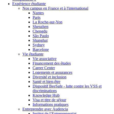
Expérience étudiante
Nos campus en France et à l'international
Nantes
Paris
La Roche-sur-Yon
Shenzhen
Chengdu
São Paulo
Shanghai
Sydney
Barcelone
Vie étudiante
Vie associative
Financement des études
Career Center
Logements et assurances
Diversité et inclusion
Santé et bien-être
Dispositif BeeSafe - lutte contre les VSS et
discriminations
Knowledge Hub
Visa et titre de séjour
Informations pratiques
Entreprendre avec Audencia
Institut de l’Entrepreneuriat