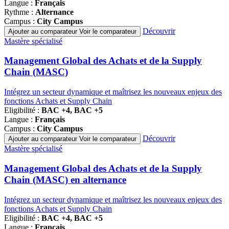
Langue :
Français
Rythme :
Alternance
Campus :
City Campus
Découvrir
Ajouter au comparateur
Voir le comparateur
Famille
Mastère spécialisé
de
programmes
Management Global des Achats et de la Supply
Chain (MASC)
Intégrez un secteur dynamique et maîtrisez les nouveaux enjeux des
fonctions Achats et Supply Chain
Eligibilité :
BAC +4, BAC +5
Langue :
Français
Campus :
City Campus
Découvrir
Ajouter au comparateur
Voir le comparateur
Famille
Mastère spécialisé
de
programmes
Management Global des Achats et de la Supply
Chain (MASC) en alternance
Intégrez un secteur dynamique et maîtrisez les nouveaux enjeux des
fonctions Achats et Supply Chain
Eligibilité :
BAC +4, BAC +5
Langue :
Français