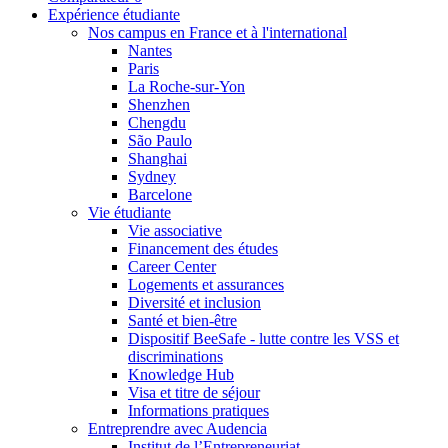
Expérience étudiante
Nos campus en France et à l'international
Nantes
Paris
La Roche-sur-Yon
Shenzhen
Chengdu
São Paulo
Shanghai
Sydney
Barcelone
Vie étudiante
Vie associative
Financement des études
Career Center
Logements et assurances
Diversité et inclusion
Santé et bien-être
Dispositif BeeSafe - lutte contre les VSS et
discriminations
Knowledge Hub
Visa et titre de séjour
Informations pratiques
Entreprendre avec Audencia
Institut de l’Entrepreneuriat