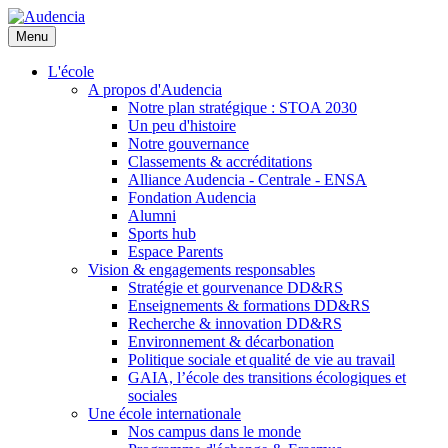
Aller
au
Menu
contenu
principal
L'école
A propos d'Audencia
Notre plan stratégique : STOA 2030
Un peu d'histoire
Notre gouvernance
Classements & accréditations
Alliance Audencia - Centrale - ENSA
Fondation Audencia
Alumni
Sports hub
Espace Parents
Vision & engagements responsables
Stratégie et gourvenance DD&RS
Enseignements & formations DD&RS
Recherche & innovation DD&RS
Environnement & décarbonation
Politique sociale et qualité de vie au travail
GAIA, l’école des transitions écologiques et
sociales
Une école internationale
Nos campus dans le monde