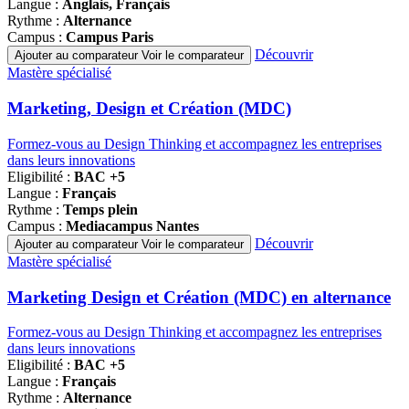
Langue :
Anglais, Français
Rythme :
Alternance
Campus :
Campus Paris
Découvrir
Ajouter au comparateur
Voir le comparateur
Famille
Mastère spécialisé
de
programmes
Marketing, Design et Création (MDC)
Formez-vous au Design Thinking et accompagnez les entreprises
dans leurs innovations
Eligibilité :
BAC +5
Langue :
Français
Rythme :
Temps plein
Campus :
Mediacampus Nantes
Découvrir
Ajouter au comparateur
Voir le comparateur
Famille
Mastère spécialisé
de
programmes
Marketing Design et Création (MDC) en alternance
Formez-vous au Design Thinking et accompagnez les entreprises
dans leurs innovations
Eligibilité :
BAC +5
Langue :
Français
Rythme :
Alternance