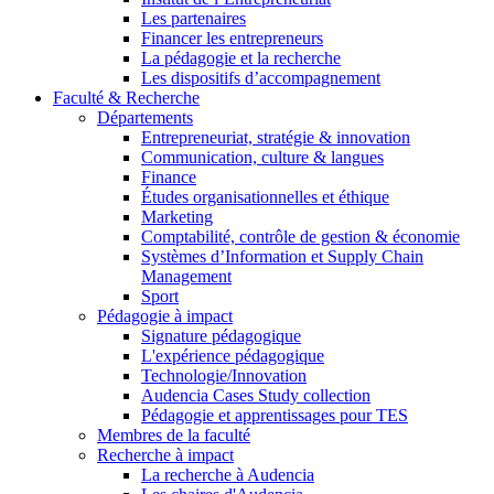
Les partenaires
Financer les entrepreneurs
La pédagogie et la recherche
Les dispositifs d’accompagnement
Faculté & Recherche
Départements
Entrepreneuriat, stratégie & innovation
Communication, culture & langues
Finance
Études organisationnelles et éthique
Marketing
Comptabilité, contrôle de gestion & économie
Systèmes d’Information et Supply Chain
Management
Sport
Pédagogie à impact
Signature pédagogique
L'expérience pédagogique
Technologie/Innovation
Audencia Cases Study collection
Pédagogie et apprentissages pour TES
Membres de la faculté
Recherche à impact
La recherche à Audencia