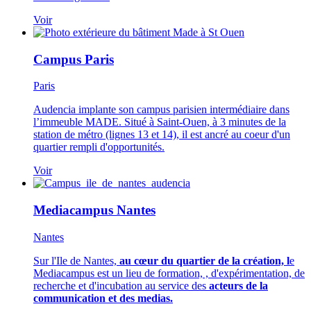
Voir
Campus Paris
Paris
Audencia implante son campus parisien intermédiaire dans
l’immeuble MADE. Situé à Saint-Ouen, à 3 minutes de la
station de métro (lignes 13 et 14), il est ancré au coeur d'un
quartier rempli d'opportunités.
Voir
Mediacampus Nantes
Nantes
Sur l'Ile de Nantes,
au cœur du quartier de la création, l
e
Mediacampus est un lieu de formation, , d'expérimentation, de
recherche et d'incubation au service des
acteurs de la
communication et des medias.