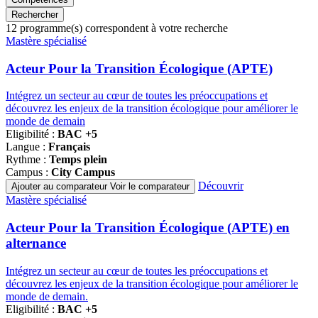
Rechercher
12
programme(s) correspondent à votre recherche
Famille
Mastère spécialisé
de
programmes
Acteur Pour la Transition Écologique (APTE)
Intégrez un secteur au cœur de toutes les préoccupations et
découvrez les enjeux de la transition écologique pour améliorer le
monde de demain
Eligibilité :
BAC +5
Langue :
Français
Rythme :
Temps plein
Campus :
City Campus
Découvrir
Ajouter au comparateur
Voir le comparateur
Famille
Mastère spécialisé
de
programmes
Acteur Pour la Transition Écologique (APTE) en
alternance
Intégrez un secteur au cœur de toutes les préoccupations et
découvrez les enjeux de la transition écologique pour améliorer le
monde de demain.
Eligibilité :
BAC +5