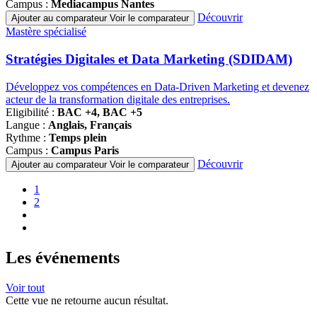
Campus :
Mediacampus Nantes
Découvrir
Ajouter au comparateur
Voir le comparateur
Famille
Mastère spécialisé
de
programmes
Stratégies Digitales et Data Marketing (SDIDAM)
Développez vos compétences en Data-Driven Marketing et devenez
acteur de la transformation digitale des entreprises.
Eligibilité :
BAC +4, BAC +5
Langue :
Anglais, Français
Rythme :
Temps plein
Campus :
Campus Paris
Découvrir
Ajouter au comparateur
Voir le comparateur
Pagination
Page
1
courante
Page
2
Page
suivante
Dernière
page
Les événements
Voir tout
Cette vue ne retourne aucun résultat.