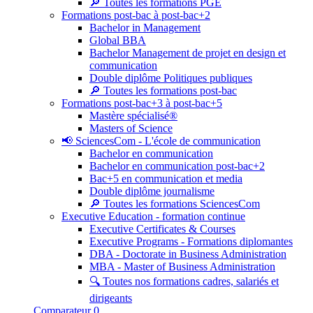
🔎 Toutes les formations PGE
Formations post-bac à post-bac+2
Bachelor in Management
Global BBA
Bachelor Management de projet en design et
communication
Double diplôme Politiques publiques
🔎 Toutes les formations post-bac
Formations post-bac+3 à post-bac+5
Mastère spécialisé®
Masters of Science
📢 SciencesCom - L'école de communication
Bachelor en communication
Bachelor en communication post-bac+2
Bac+5 en communication et media
Double diplôme journalisme
🔎 Toutes les formations SciencesCom
Executive Education - formation continue
Executive Certificates & Courses
Executive Programs - Formations diplomantes
DBA - Doctorate in Business Administration
MBA - Master of Business Administration
🔍 Toutes nos formations cadres, salariés et
dirigeants
Comparateur
0