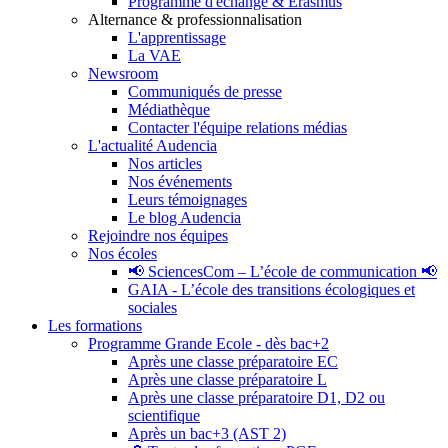
Programme d'échange & Erasmus
Alternance & professionnalisation
L'apprentissage
La VAE
Newsroom
Communiqués de presse
Médiathèque
Contacter l'équipe relations médias
L'actualité Audencia
Nos articles
Nos événements
Leurs témoignages
Le blog Audencia
Rejoindre nos équipes
Nos écoles
📢 SciencesCom – L’école de communication 📢
GAIA - L’école des transitions écologiques et
sociales
Les formations
Programme Grande Ecole - dès bac+2
Après une classe préparatoire EC
Après une classe préparatoire L
Après une classe préparatoire D1, D2 ou
scientifique
Après un bac+3 (AST 2)