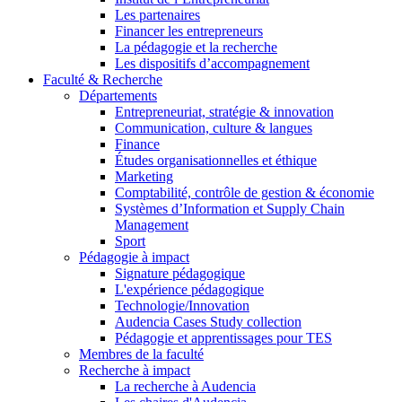
Les partenaires
Financer les entrepreneurs
La pédagogie et la recherche
Les dispositifs d’accompagnement
Faculté & Recherche
Départements
Entrepreneuriat, stratégie & innovation
Communication, culture & langues
Finance
Études organisationnelles et éthique
Marketing
Comptabilité, contrôle de gestion & économie
Systèmes d’Information et Supply Chain
Management
Sport
Pédagogie à impact
Signature pédagogique
L'expérience pédagogique
Technologie/Innovation
Audencia Cases Study collection
Pédagogie et apprentissages pour TES
Membres de la faculté
Recherche à impact
La recherche à Audencia