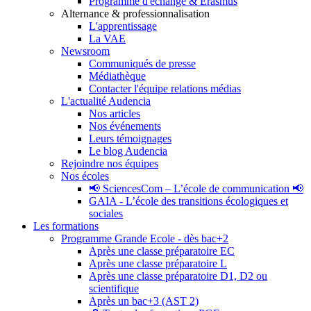
Programme d'échange & Erasmus
Alternance & professionnalisation
L'apprentissage
La VAE
Newsroom
Communiqués de presse
Médiathèque
Contacter l'équipe relations médias
L'actualité Audencia
Nos articles
Nos événements
Leurs témoignages
Le blog Audencia
Rejoindre nos équipes
Nos écoles
📢 SciencesCom – L’école de communication 📢
GAIA - L’école des transitions écologiques et
sociales
Les formations
Programme Grande Ecole - dès bac+2
Après une classe préparatoire EC
Après une classe préparatoire L
Après une classe préparatoire D1, D2 ou
scientifique
Après un bac+3 (AST 2)