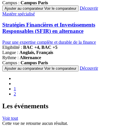
Campus :
Campus Paris
Découvrir
Ajouter au comparateur
Voir le comparateur
Famille
Mastère spécialisé
de
programmes
Stratégies Financières et Investissements
Responsables (SFIR) en alternance
Pour une expertise complète et durable de la finance
Eligibilité :
BAC +4, BAC +5
Langue :
Anglais, Français
Rythme :
Alternance
Campus :
Campus Paris
Découvrir
Ajouter au comparateur
Voir le comparateur
Pagination
Première
page
Page
précédente
Page
1
Page
2
courante
Les événements
Voir tout
Cette vue ne retourne aucun résultat.