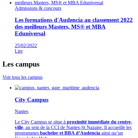
Admissions & concours
Les formations d'Audencia au classement 2022
des meilleurs Masters, MS® et MBA
Eduniversal
25/02/2022
Lire
Les campus
Voir tous les campus
City Campus
Nantes
Le City Campus se situe à
proximité immédiate du centre-
ville
, au sein de la CCI de Nantes-St Nazaire. Il accueille les
programmes
bachelor et BBA d’Audencia
ainsi qu’un