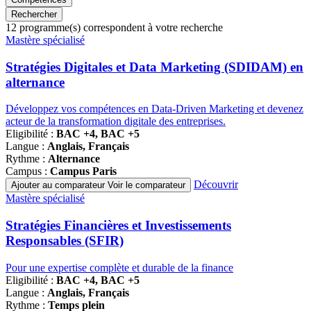
Rechercher
12
programme(s) correspondent à votre recherche
Famille
Mastère spécialisé
de
programmes
Stratégies Digitales et Data Marketing (SDIDAM) en
alternance
Développez vos compétences en Data-Driven Marketing et devenez
acteur de la transformation digitale des entreprises.
Eligibilité :
BAC +4, BAC +5
Langue :
Anglais, Français
Rythme :
Alternance
Campus :
Campus Paris
Découvrir
Ajouter au comparateur
Voir le comparateur
Famille
Mastère spécialisé
de
programmes
Stratégies Financières et Investissements
Responsables (SFIR)
Pour une expertise complète et durable de la finance
Eligibilité :
BAC +4, BAC +5
Langue :
Anglais, Français
Rythme :
Temps plein