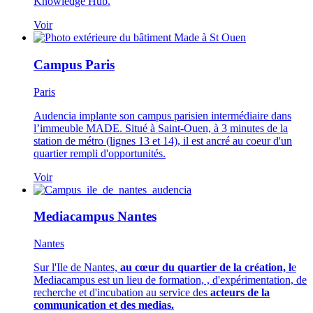
Knowledge Hub.
Voir
Campus Paris
Paris
Audencia implante son campus parisien intermédiaire dans
l’immeuble MADE. Situé à Saint-Ouen, à 3 minutes de la
station de métro (lignes 13 et 14), il est ancré au coeur d'un
quartier rempli d'opportunités.
Voir
Mediacampus Nantes
Nantes
Sur l'Ile de Nantes,
au cœur du quartier de la création, l
e
Mediacampus est un lieu de formation, , d'expérimentation, de
recherche et d'incubation au service des
acteurs de la
communication et des medias.