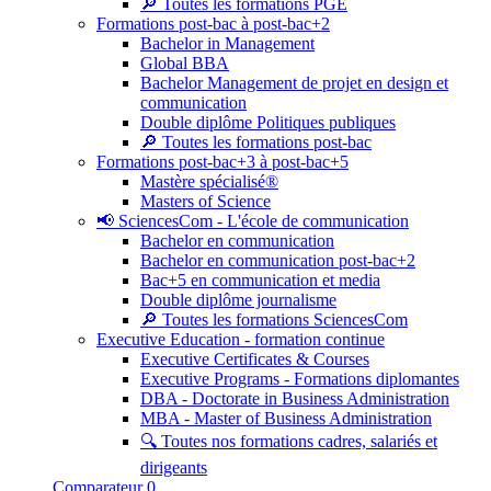
🔎 Toutes les formations PGE
Formations post-bac à post-bac+2
Bachelor in Management
Global BBA
Bachelor Management de projet en design et
communication
Double diplôme Politiques publiques
🔎 Toutes les formations post-bac
Formations post-bac+3 à post-bac+5
Mastère spécialisé®
Masters of Science
📢 SciencesCom - L'école de communication
Bachelor en communication
Bachelor en communication post-bac+2
Bac+5 en communication et media
Double diplôme journalisme
🔎 Toutes les formations SciencesCom
Executive Education - formation continue
Executive Certificates & Courses
Executive Programs - Formations diplomantes
DBA - Doctorate in Business Administration
MBA - Master of Business Administration
🔍 Toutes nos formations cadres, salariés et
dirigeants
Comparateur
0