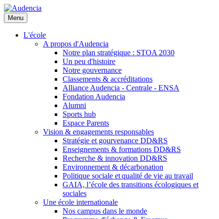
Aller
au
Menu
contenu
principal
L'école
A propos d'Audencia
Notre plan stratégique : STOA 2030
Un peu d'histoire
Notre gouvernance
Classements & accréditations
Alliance Audencia - Centrale - ENSA
Fondation Audencia
Alumni
Sports hub
Espace Parents
Vision & engagements responsables
Stratégie et gourvenance DD&RS
Enseignements & formations DD&RS
Recherche & innovation DD&RS
Environnement & décarbonation
Politique sociale et qualité de vie au travail
GAIA, l’école des transitions écologiques et
sociales
Une école internationale
Nos campus dans le monde