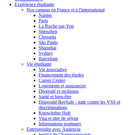
Expérience étudiante
Nos campus en France et à l'international
Nantes
Paris
La Roche-sur-Yon
Shenzhen
Chengdu
São Paulo
Shanghai
Sydney
Barcelone
Vie étudiante
Vie associative
Financement des études
Career Center
Logements et assurances
Diversité et inclusion
Santé et bien-être
Dispositif BeeSafe - lutte contre les VSS et
discriminations
Knowledge Hub
Visa et titre de séjour
Informations pratiques
Entreprendre avec Audencia
Institut de l’Entrepreneuriat