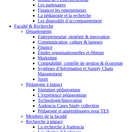
Les partenaires
Financer les entrepreneurs
La pédagogie et la recherche
Les dispositifs d’accompagnement
Faculté & Recherche
Départements
Entrepreneuriat, stratégie & innovation
Communication, culture & langues
Finance
Études organisationnelles et éthique
Marketing
Comptabilité, contrôle de gestion & économie
Systèmes d’Information et Supply Chain
Management
Sport
Pédagogie à impact
Signature pédagogique
L'expérience pédagogique
Technologie/Innovation
Audencia Cases Study collection
Pédagogie et apprentissages pour TES
Membres de la faculté
Recherche à impact
La recherche à Audencia