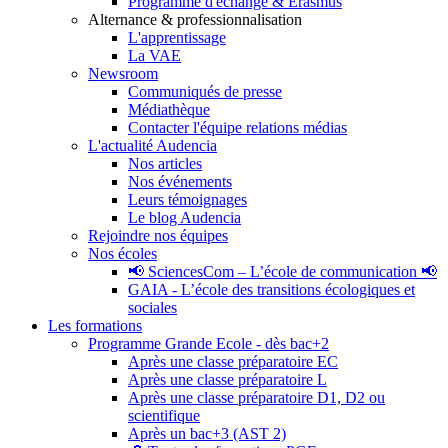
Programme d'échange & Erasmus
Alternance & professionnalisation
L'apprentissage
La VAE
Newsroom
Communiqués de presse
Médiathèque
Contacter l'équipe relations médias
L'actualité Audencia
Nos articles
Nos événements
Leurs témoignages
Le blog Audencia
Rejoindre nos équipes
Nos écoles
📢 SciencesCom – L’école de communication 📢
GAIA - L’école des transitions écologiques et
sociales
Les formations
Programme Grande Ecole - dès bac+2
Après une classe préparatoire EC
Après une classe préparatoire L
Après une classe préparatoire D1, D2 ou
scientifique
Après un bac+3 (AST 2)