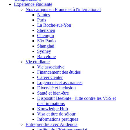
Expérience étudiante
Nos campus en France et à l'international
Nantes
Paris
La Roche-sur-Yon
Shenzhen
Chengdu
São Paulo
Shanghai
Sydney
Barcelone
Vie étudiante
Vie associative
Financement des études
Career Center
Logements et assurances
Diversité et inclusion
Santé et bien-être
Dispositif BeeSafe - lutte contre les VSS et
discriminations
Knowledge Hub
Visa et titre de séjour
Informations pratiques
Entreprendre avec Audencia
Institut de l’Entrepreneuriat