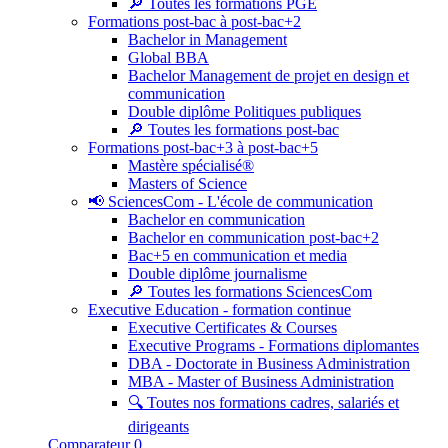
🔎 Toutes les formations PGE
Formations post-bac à post-bac+2
Bachelor in Management
Global BBA
Bachelor Management de projet en design et
communication
Double diplôme Politiques publiques
🔎 Toutes les formations post-bac
Formations post-bac+3 à post-bac+5
Mastère spécialisé®
Masters of Science
📢 SciencesCom - L'école de communication
Bachelor en communication
Bachelor en communication post-bac+2
Bac+5 en communication et media
Double diplôme journalisme
🔎 Toutes les formations SciencesCom
Executive Education - formation continue
Executive Certificates & Courses
Executive Programs - Formations diplomantes
DBA - Doctorate in Business Administration
MBA - Master of Business Administration
🔍 Toutes nos formations cadres, salariés et
dirigeants
Comparateur
0