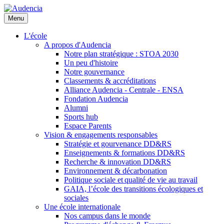
Aller
au
Menu
contenu
principal
L'école
A propos d'Audencia
Notre plan stratégique : STOA 2030
Un peu d'histoire
Notre gouvernance
Classements & accréditations
Alliance Audencia - Centrale - ENSA
Fondation Audencia
Alumni
Sports hub
Espace Parents
Vision & engagements responsables
Stratégie et gourvenance DD&RS
Enseignements & formations DD&RS
Recherche & innovation DD&RS
Environnement & décarbonation
Politique sociale et qualité de vie au travail
GAIA, l’école des transitions écologiques et
sociales
Une école internationale
Nos campus dans le monde