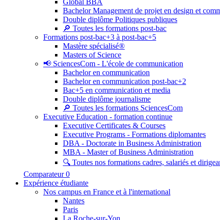
Global BBA
Bachelor Management de projet en design et com
Double diplôme Politiques publiques
🔎 Toutes les formations post-bac
Formations post-bac+3 à post-bac+5
Mastère spécialisé®
Masters of Science
📢 SciencesCom - L'école de communication
Bachelor en communication
Bachelor en communication post-bac+2
Bac+5 en communication et media
Double diplôme journalisme
🔎 Toutes les formations SciencesCom
Executive Education - formation continue
Executive Certificates & Courses
Executive Programs - Formations diplomantes
DBA - Doctorate in Business Administration
MBA - Master of Business Administration
🔍 Toutes nos formations cadres, salariés et dirigea
Comparateur
0
Expérience étudiante
Nos campus en France et à l'international
Nantes
Paris
La Roche-sur-Yon