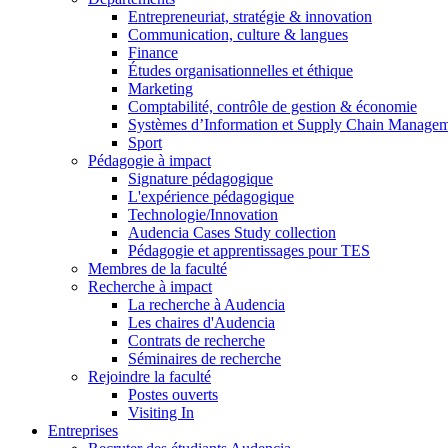
Entrepreneuriat, stratégie & innovation
Communication, culture & langues
Finance
Études organisationnelles et éthique
Marketing
Comptabilité, contrôle de gestion & économie
Systèmes d’Information et Supply Chain Manage
Sport
Pédagogie à impact
Signature pédagogique
L'expérience pédagogique
Technologie/Innovation
Audencia Cases Study collection
Pédagogie et apprentissages pour TES
Membres de la faculté
Recherche à impact
La recherche à Audencia
Les chaires d'Audencia
Contrats de recherche
Séminaires de recherche
Rejoindre la faculté
Postes ouverts
Visiting In
Entreprises