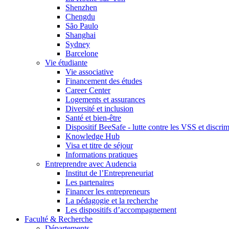
Shenzhen
Chengdu
São Paulo
Shanghai
Sydney
Barcelone
Vie étudiante
Vie associative
Financement des études
Career Center
Logements et assurances
Diversité et inclusion
Santé et bien-être
Dispositif BeeSafe - lutte contre les VSS et discri
Knowledge Hub
Visa et titre de séjour
Informations pratiques
Entreprendre avec Audencia
Institut de l’Entrepreneuriat
Les partenaires
Financer les entrepreneurs
La pédagogie et la recherche
Les dispositifs d’accompagnement
Faculté & Recherche
Départements