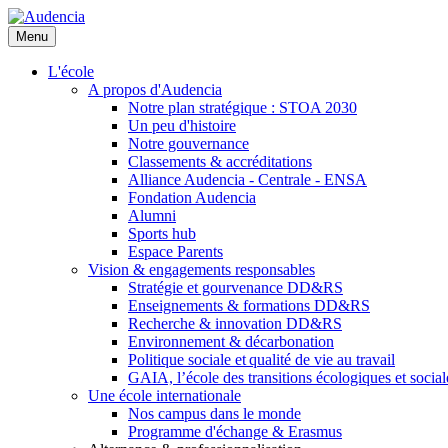
Aller
au
Menu
contenu
principal
L'école
A propos d'Audencia
Notre plan stratégique : STOA 2030
Un peu d'histoire
Notre gouvernance
Classements & accréditations
Alliance Audencia - Centrale - ENSA
Fondation Audencia
Alumni
Sports hub
Espace Parents
Vision & engagements responsables
Stratégie et gourvenance DD&RS
Enseignements & formations DD&RS
Recherche & innovation DD&RS
Environnement & décarbonation
Politique sociale et qualité de vie au travail
GAIA, l’école des transitions écologiques et social
Une école internationale
Nos campus dans le monde
Programme d'échange & Erasmus