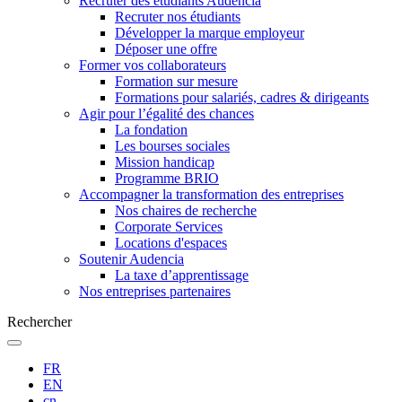
Recruter des étudiants Audencia
Recruter nos étudiants
Développer la marque employeur
Déposer une offre
Former vos collaborateurs
Formation sur mesure
Formations pour salariés, cadres & dirigeants
Agir pour l’égalité des chances
La fondation
Les bourses sociales
Mission handicap
Programme BRIO
Accompagner la transformation des entreprises
Nos chaires de recherche
Corporate Services
Locations d'espaces
Soutenir Audencia
La taxe d’apprentissage
Nos entreprises partenaires
Rechercher
FR
EN
cn