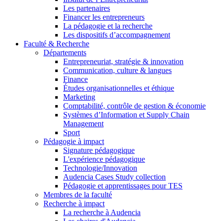
Les partenaires
Financer les entrepreneurs
La pédagogie et la recherche
Les dispositifs d’accompagnement
Faculté & Recherche
Départements
Entrepreneuriat, stratégie & innovation
Communication, culture & langues
Finance
Études organisationnelles et éthique
Marketing
Comptabilité, contrôle de gestion & économie
Systèmes d’Information et Supply Chain
Management
Sport
Pédagogie à impact
Signature pédagogique
L'expérience pédagogique
Technologie/Innovation
Audencia Cases Study collection
Pédagogie et apprentissages pour TES
Membres de la faculté
Recherche à impact
La recherche à Audencia