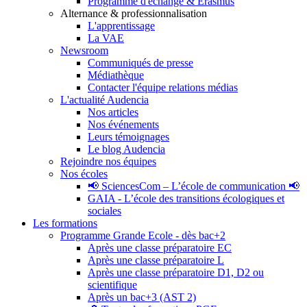
Programme d'échange & Erasmus
Alternance & professionnalisation
L'apprentissage
La VAE
Newsroom
Communiqués de presse
Médiathèque
Contacter l'équipe relations médias
L'actualité Audencia
Nos articles
Nos événements
Leurs témoignages
Le blog Audencia
Rejoindre nos équipes
Nos écoles
📢 SciencesCom – L’école de communication 📢
GAIA - L’école des transitions écologiques et
sociales
Les formations
Programme Grande Ecole - dès bac+2
Après une classe préparatoire EC
Après une classe préparatoire L
Après une classe préparatoire D1, D2 ou
scientifique
Après un bac+3 (AST 2)