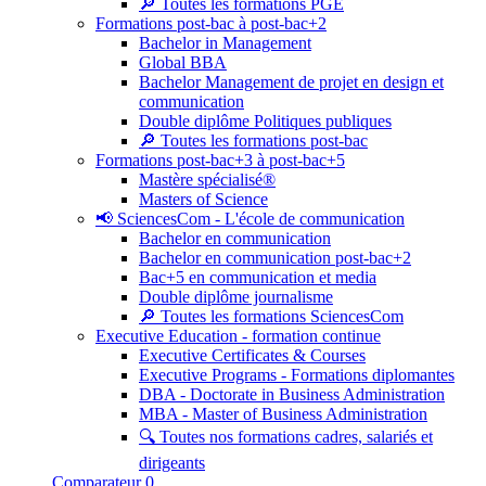
🔎 Toutes les formations PGE
Formations post-bac à post-bac+2
Bachelor in Management
Global BBA
Bachelor Management de projet en design et
communication
Double diplôme Politiques publiques
🔎 Toutes les formations post-bac
Formations post-bac+3 à post-bac+5
Mastère spécialisé®
Masters of Science
📢 SciencesCom - L'école de communication
Bachelor en communication
Bachelor en communication post-bac+2
Bac+5 en communication et media
Double diplôme journalisme
🔎 Toutes les formations SciencesCom
Executive Education - formation continue
Executive Certificates & Courses
Executive Programs - Formations diplomantes
DBA - Doctorate in Business Administration
MBA - Master of Business Administration
🔍 Toutes nos formations cadres, salariés et
dirigeants
Comparateur
0