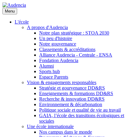
Aller
au
Menu
contenu
principal
L'école
A propos d'Audencia
Notre plan stratégique : STOA 2030
Un peu d'histoire
Notre gouvernance
Classements & accréditations
Alliance Audencia - Centrale - ENSA
Fondation Audencia
Alumni
Sports hub
Espace Parents
Vision & engagements responsables
Stratégie et gourvenance DD&RS
Enseignements & formations DD&RS
Recherche & innovation DD&RS
Environnement & décarbonation
Politique sociale et qualité de vie au travail
GAIA, l’école des transitions écologiques et
sociales
Une école internationale
Nos campus dans le monde