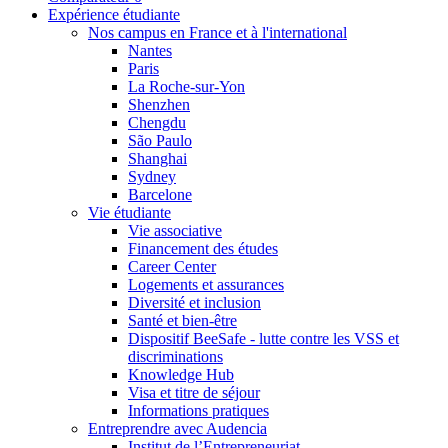
Expérience étudiante
Nos campus en France et à l'international
Nantes
Paris
La Roche-sur-Yon
Shenzhen
Chengdu
São Paulo
Shanghai
Sydney
Barcelone
Vie étudiante
Vie associative
Financement des études
Career Center
Logements et assurances
Diversité et inclusion
Santé et bien-être
Dispositif BeeSafe - lutte contre les VSS et
discriminations
Knowledge Hub
Visa et titre de séjour
Informations pratiques
Entreprendre avec Audencia
Institut de l’Entrepreneuriat