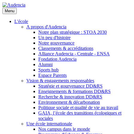
Aller
au
Menu
contenu
principal
L'école
A propos d'Audencia
Notre plan stratégique : STOA 2030
Un peu d'histoire
Notre gouvernance
Classements & accréditations
Alliance Audencia - Centrale - ENSA
Fondation Audencia
Alumni
Sports hub
Espace Parents
Vision & engagements responsables
Stratégie et gourvenance DD&RS
Enseignements & formations DD&RS
Recherche & innovation DD&RS
Environnement & décarbonation
Politique sociale et qualité de vie au travail
GAIA, l’école des transitions écologiques et
sociales
Une école internationale
Nos campus dans le monde