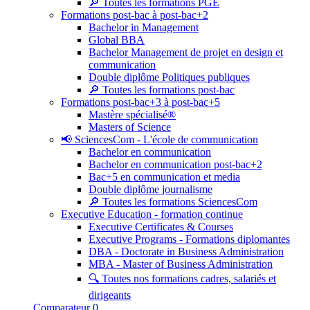
🔎 Toutes les formations PGE
Formations post-bac à post-bac+2
Bachelor in Management
Global BBA
Bachelor Management de projet en design et
communication
Double diplôme Politiques publiques
🔎 Toutes les formations post-bac
Formations post-bac+3 à post-bac+5
Mastère spécialisé®
Masters of Science
📢 SciencesCom - L'école de communication
Bachelor en communication
Bachelor en communication post-bac+2
Bac+5 en communication et media
Double diplôme journalisme
🔎 Toutes les formations SciencesCom
Executive Education - formation continue
Executive Certificates & Courses
Executive Programs - Formations diplomantes
DBA - Doctorate in Business Administration
MBA - Master of Business Administration
🔍 Toutes nos formations cadres, salariés et
dirigeants
Comparateur
0