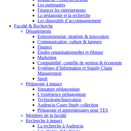
Les partenaires
Financer les entrepreneurs
La pédagogie et la recherche
Les dispositifs d’accompagnement
Faculté & Recherche
Départements
Entrepreneuriat, stratégie & innovation
Communication, culture & langues
Finance
Études organisationnelles et éthique
Marketing
Comptabilité, contrôle de gestion & économie
Systèmes d’Information et Supply Chain
Management
Sport
Pédagogie à impact
Signature pédagogique
L'expérience pédagogique
Technologie/Innovation
Audencia Cases Study collection
Pédagogie et apprentissages pour TES
Membres de la faculté
Recherche à impact
La recherche à Audencia