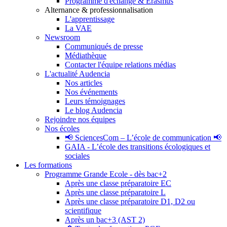
Programme d'échange & Erasmus
Alternance & professionnalisation
L'apprentissage
La VAE
Newsroom
Communiqués de presse
Médiathèque
Contacter l'équipe relations médias
L'actualité Audencia
Nos articles
Nos événements
Leurs témoignages
Le blog Audencia
Rejoindre nos équipes
Nos écoles
📢 SciencesCom – L’école de communication 📢
GAIA - L’école des transitions écologiques et
sociales
Les formations
Programme Grande Ecole - dès bac+2
Après une classe préparatoire EC
Après une classe préparatoire L
Après une classe préparatoire D1, D2 ou
scientifique
Après un bac+3 (AST 2)