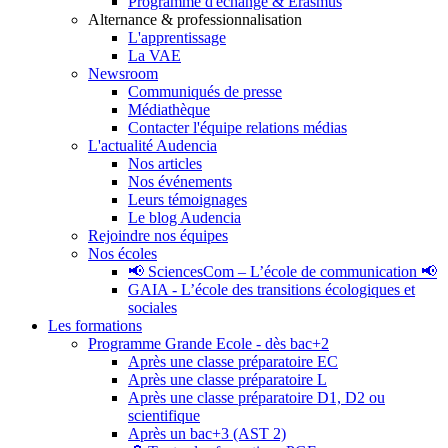
Programme d'échange & Erasmus
Alternance & professionnalisation
L'apprentissage
La VAE
Newsroom
Communiqués de presse
Médiathèque
Contacter l'équipe relations médias
L'actualité Audencia
Nos articles
Nos événements
Leurs témoignages
Le blog Audencia
Rejoindre nos équipes
Nos écoles
📢 SciencesCom – L’école de communication 📢
GAIA - L’école des transitions écologiques et
sociales
Les formations
Programme Grande Ecole - dès bac+2
Après une classe préparatoire EC
Après une classe préparatoire L
Après une classe préparatoire D1, D2 ou
scientifique
Après un bac+3 (AST 2)