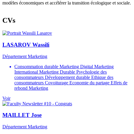
modèles économiques et accélérer la transition écologique et sociale.
CVs
photo_cv
LASAROV
Wassili
Département
Département Marketing
Consommation durable
Marketing Digital
Marketing
International
Marketing Durable
Psychologie des
consommateurs
Développement durable
Ethique des
consommateurs
Covoiturage
Economie du partage
Effets de
rebond
Marketing
Voir
photo_cv
MAILLET
Jose
Département
Département Marketing