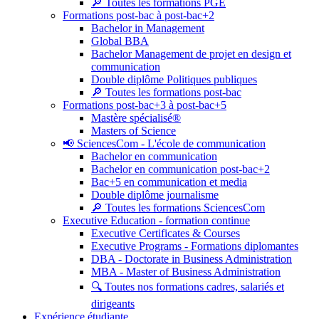
🔎 Toutes les formations PGE
Formations post-bac à post-bac+2
Bachelor in Management
Global BBA
Bachelor Management de projet en design et
communication
Double diplôme Politiques publiques
🔎 Toutes les formations post-bac
Formations post-bac+3 à post-bac+5
Mastère spécialisé®
Masters of Science
📢 SciencesCom - L'école de communication
Bachelor en communication
Bachelor en communication post-bac+2
Bac+5 en communication et media
Double diplôme journalisme
🔎 Toutes les formations SciencesCom
Executive Education - formation continue
Executive Certificates & Courses
Executive Programs - Formations diplomantes
DBA - Doctorate in Business Administration
MBA - Master of Business Administration
🔍 Toutes nos formations cadres, salariés et
dirigeants
Expérience étudiante