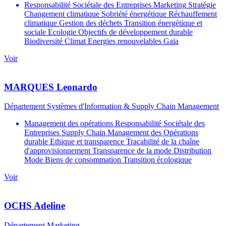
Responsabilité Sociétale des Entreprises
Marketing
Stratégie
Changement climatique
Sobriété énergétique
Réchauffement
climatique
Gestion des déchets
Transition énergétique et
sociale
Ecologie
Objectifs de développement durable
Biodiversité
Climat
Energies renouvelables
Gaïa
Voir
photo_cv
MARQUES
Leonardo
Département
Département Systèmes d'Information & Supply Chain Management
Management des opérations
Responsabilité Sociétale des
Entreprises
Supply Chain
Management des Opérations
durable
Ethique et transparence
Traçabilité de la chaîne
d'approvisionnement
Transparence de la mode
Distribution
Mode
Biens de consommation
Transition écologique
Voir
photo_cv
OCHS
Adeline
Département
Département Marketing