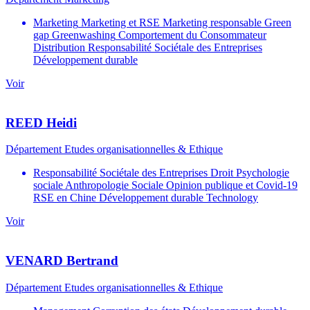
Marketing
Marketing et RSE
Marketing responsable
Green
gap
Greenwashing
Comportement du Consommateur
Distribution
Responsabilité Sociétale des Entreprises
Développement durable
Voir
photo_cv
REED
Heidi
Département
Département Etudes organisationnelles & Ethique
Responsabilité Sociétale des Entreprises
Droit
Psychologie
sociale
Anthropologie Sociale
Opinion publique et Covid-19
RSE en Chine
Développement durable
Technology
Voir
photo_cv
VENARD
Bertrand
Département
Département Etudes organisationnelles & Ethique