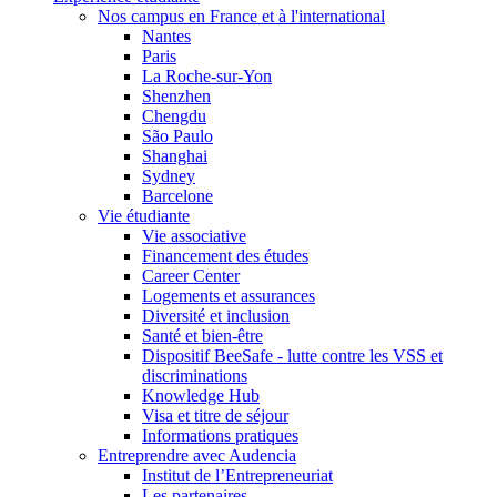
Nos campus en France et à l'international
Nantes
Paris
La Roche-sur-Yon
Shenzhen
Chengdu
São Paulo
Shanghai
Sydney
Barcelone
Vie étudiante
Vie associative
Financement des études
Career Center
Logements et assurances
Diversité et inclusion
Santé et bien-être
Dispositif BeeSafe - lutte contre les VSS et
discriminations
Knowledge Hub
Visa et titre de séjour
Informations pratiques
Entreprendre avec Audencia
Institut de l’Entrepreneuriat
Les partenaires