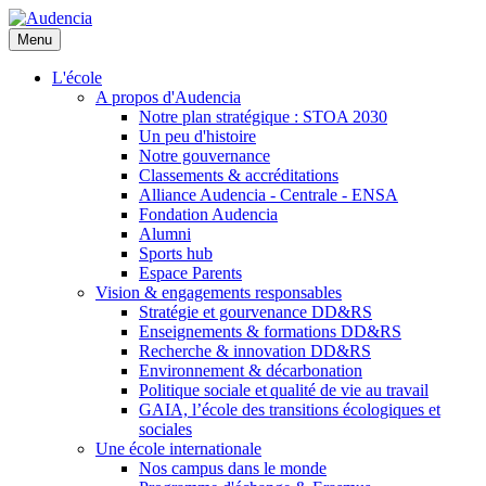
Aller
au
Menu
contenu
principal
L'école
A propos d'Audencia
Notre plan stratégique : STOA 2030
Un peu d'histoire
Notre gouvernance
Classements & accréditations
Alliance Audencia - Centrale - ENSA
Fondation Audencia
Alumni
Sports hub
Espace Parents
Vision & engagements responsables
Stratégie et gourvenance DD&RS
Enseignements & formations DD&RS
Recherche & innovation DD&RS
Environnement & décarbonation
Politique sociale et qualité de vie au travail
GAIA, l’école des transitions écologiques et
sociales
Une école internationale
Nos campus dans le monde