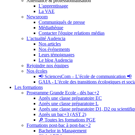
Alternance & professionnalisation
L'apprentissage
La VAE
Newsroom
Communiqués de presse
Médiathèque
Contacter l'équipe relations médias
L'actualité Audencia
Nos articles
Nos événements
Leurs témoignages
Le blog Audencia
Rejoindre nos équipes
Nos écoles
📢 SciencesCom – L’école de communication 📢
GAIA - L’école des transitions écologiques et soci
Les formations
Programme Grande Ecole - dès bac+2
Après une classe préparatoire EC
Après une classe préparatoire L
Après une classe préparatoire D1, D2 ou scientifi
Après un bac+3 (AST 2)
🔎 Toutes les formations PGE
Formations post-bac à post-bac+2
Bachelor in Management