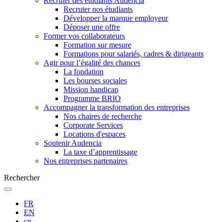
Recruter des étudiants Audencia
Recruter nos étudiants
Développer la marque employeur
Déposer une offre
Former vos collaborateurs
Formation sur mesure
Formations pour salariés, cadres & dirigeants
Agir pour l’égalité des chances
La fondation
Les bourses sociales
Mission handicap
Programme BRIO
Accompagner la transformation des entreprises
Nos chaires de recherche
Corporate Services
Locations d'espaces
Soutenir Audencia
La taxe d’apprentissage
Nos entreprises partenaires
Rechercher
FR
EN
cn