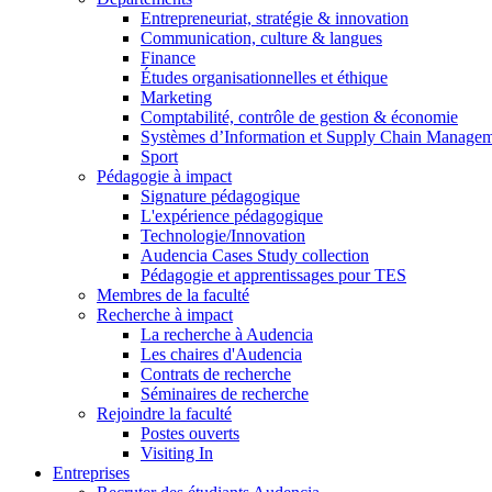
Entrepreneuriat, stratégie & innovation
Communication, culture & langues
Finance
Études organisationnelles et éthique
Marketing
Comptabilité, contrôle de gestion & économie
Systèmes d’Information et Supply Chain Manage
Sport
Pédagogie à impact
Signature pédagogique
L'expérience pédagogique
Technologie/Innovation
Audencia Cases Study collection
Pédagogie et apprentissages pour TES
Membres de la faculté
Recherche à impact
La recherche à Audencia
Les chaires d'Audencia
Contrats de recherche
Séminaires de recherche
Rejoindre la faculté
Postes ouverts
Visiting In
Entreprises