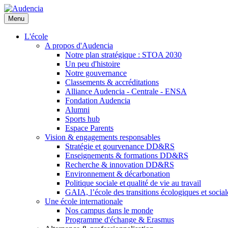
Aller
au
Menu
contenu
principal
L'école
A propos d'Audencia
Notre plan stratégique : STOA 2030
Un peu d'histoire
Notre gouvernance
Classements & accréditations
Alliance Audencia - Centrale - ENSA
Fondation Audencia
Alumni
Sports hub
Espace Parents
Vision & engagements responsables
Stratégie et gourvenance DD&RS
Enseignements & formations DD&RS
Recherche & innovation DD&RS
Environnement & décarbonation
Politique sociale et qualité de vie au travail
GAIA, l’école des transitions écologiques et social
Une école internationale
Nos campus dans le monde
Programme d'échange & Erasmus