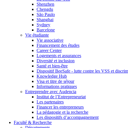
Shenzhen
Chengdu
São Paulo
Shanghai
Sydney
Barcelone
Vie étudiante
Vie associative
Financement des études
Career Center
Logements et assurances
Diversité et inclusion
Santé et bien-être
Dispositif BeeSafe - lutte contre les VSS et discri
Knowledge Hub
Visa et titre de séjour
Informations pratiques
Entreprendre avec Audencia
Institut de l’Entrepreneuriat
Les partenaires
Financer les entrepreneurs
La pédagogie et la recherche
Les dispositifs d’accompagnement
Faculté & Recherche
Départements