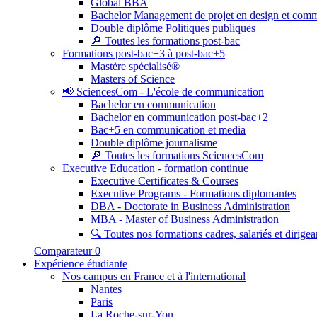
Global BBA
Bachelor Management de projet en design et com
Double diplôme Politiques publiques
🔎 Toutes les formations post-bac
Formations post-bac+3 à post-bac+5
Mastère spécialisé®
Masters of Science
📢 SciencesCom - L'école de communication
Bachelor en communication
Bachelor en communication post-bac+2
Bac+5 en communication et media
Double diplôme journalisme
🔎 Toutes les formations SciencesCom
Executive Education - formation continue
Executive Certificates & Courses
Executive Programs - Formations diplomantes
DBA - Doctorate in Business Administration
MBA - Master of Business Administration
🔍 Toutes nos formations cadres, salariés et dirigea
Comparateur
0
Expérience étudiante
Nos campus en France et à l'international
Nantes
Paris
La Roche-sur-Yon