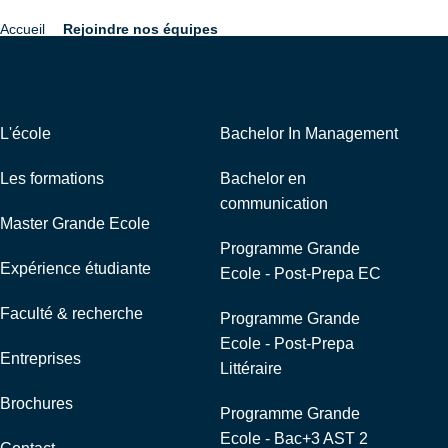
Accueil
Rejoindre nos équipes
Fil
d'Ariane
Navigation
Liens externes
L'école
Bachelor In Management
Les formations
Bachelor en
communication
Master Grande Ecole
Programme Grande
Expérience étudiante
Ecole - Post-Prepa EC
Faculté & recherche
Programme Grande
Ecole - Post-Prepa
Entreprises
Littéraire
Brochures
Programme Grande
Ecole - Bac+3 AST 2