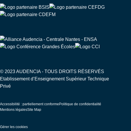
© 2023 AUDENCIA - TOUS DROITS RÉSERVÉS
Etablissement d’Enseignement Supérieur Technique
Privé
Pied
Accessibilité : partiellement conforme
Politique de confidentialité
de
Mentions légales
Site Map
page
Gérer les cookies