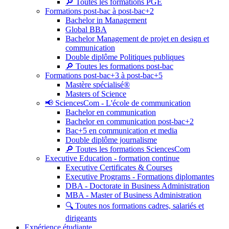
🔎 Toutes les formations PGE
Formations post-bac à post-bac+2
Bachelor in Management
Global BBA
Bachelor Management de projet en design et
communication
Double diplôme Politiques publiques
🔎 Toutes les formations post-bac
Formations post-bac+3 à post-bac+5
Mastère spécialisé®
Masters of Science
📢 SciencesCom - L'école de communication
Bachelor en communication
Bachelor en communication post-bac+2
Bac+5 en communication et media
Double diplôme journalisme
🔎 Toutes les formations SciencesCom
Executive Education - formation continue
Executive Certificates & Courses
Executive Programs - Formations diplomantes
DBA - Doctorate in Business Administration
MBA - Master of Business Administration
🔍 Toutes nos formations cadres, salariés et
dirigeants
Expérience étudiante