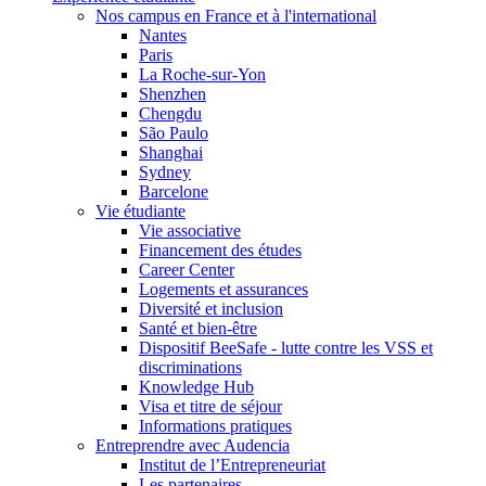
Nos campus en France et à l'international
Nantes
Paris
La Roche-sur-Yon
Shenzhen
Chengdu
São Paulo
Shanghai
Sydney
Barcelone
Vie étudiante
Vie associative
Financement des études
Career Center
Logements et assurances
Diversité et inclusion
Santé et bien-être
Dispositif BeeSafe - lutte contre les VSS et
discriminations
Knowledge Hub
Visa et titre de séjour
Informations pratiques
Entreprendre avec Audencia
Institut de l’Entrepreneuriat
Les partenaires