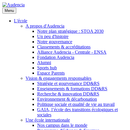
Aller
au
Menu
contenu
principal
L'école
A propos d'Audencia
Notre plan stratégique : STOA 2030
Un peu d'histoire
Notre gouvernance
Classements & accréditations
Alliance Audencia - Centrale - ENSA
Fondation Audencia
Alumni
Sports hub
Espace Parents
Vision & engagements responsables
Stratégie et gourvenance DD&RS
Enseignements & formations DD&RS
Recherche & innovation DD&RS
Environnement & décarbonation
Politique sociale et qualité de vie au travail
GAIA, l’école des transitions écologiques et
sociales
Une école internationale
Nos campus dans le monde