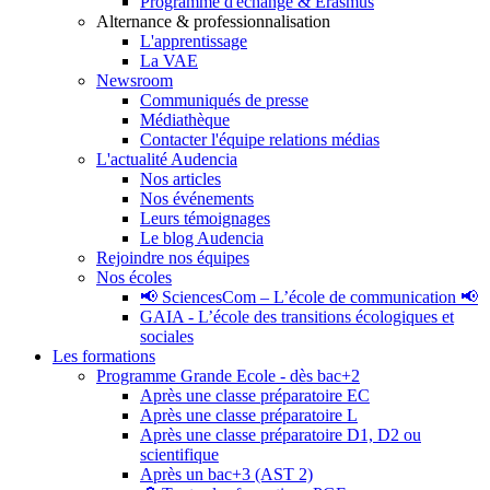
Programme d'échange & Erasmus
Alternance & professionnalisation
L'apprentissage
La VAE
Newsroom
Communiqués de presse
Médiathèque
Contacter l'équipe relations médias
L'actualité Audencia
Nos articles
Nos événements
Leurs témoignages
Le blog Audencia
Rejoindre nos équipes
Nos écoles
📢 SciencesCom – L’école de communication 📢
GAIA - L’école des transitions écologiques et
sociales
Les formations
Programme Grande Ecole - dès bac+2
Après une classe préparatoire EC
Après une classe préparatoire L
Après une classe préparatoire D1, D2 ou
scientifique
Après un bac+3 (AST 2)