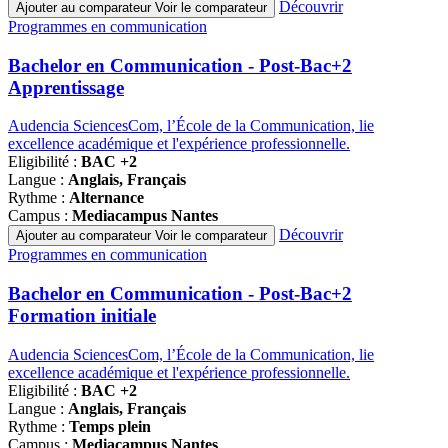
Découvrir
Ajouter au comparateur
Voir le comparateur
Famille
Programmes en communication
de
programmes
Bachelor en Communication - Post-Bac+2
Apprentissage
Audencia SciencesCom, l’École de la Communication, lie
excellence académique et l'expérience professionnelle.
Eligibilité :
BAC +2
Langue :
Anglais, Français
Rythme :
Alternance
Campus :
Mediacampus Nantes
Découvrir
Ajouter au comparateur
Voir le comparateur
Famille
Programmes en communication
de
programmes
Bachelor en Communication - Post-Bac+2
Formation initiale
Audencia SciencesCom, l’École de la Communication, lie
excellence académique et l'expérience professionnelle.
Eligibilité :
BAC +2
Langue :
Anglais, Français
Rythme :
Temps plein
Campus :
Mediacampus Nantes