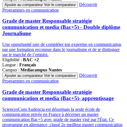
Découvrir
Ajouter au comparateur
Voir le comparateur
Famille
Programmes en communication
de
programmes
Grade de master Responsable stratégie
communication et media (Bac+5) - Double diplôme
Journalisme
Une opportunité rare de compléter ton expertise en communication
par une formation reconnue dans le journalisme et de te distinguer
sur le marché de l’emploi.
Eligibilité :
BAC +2
Langue :
Français
Campus :
Mediacampus Nantes
Découvrir
Ajouter au comparateur
Voir le comparateur
Famille
Programmes en communication
de
programmes
Grade de master Responsable stratégie
communication et media (Bac+5)- apprentissage
SciencesCom Audencia est désormais la seule école de
communication privée en France à décerner un master
communication Bac+5 avec grade de master visé par l'État. Ce
programme en alternance, classé 2e meilleur master communication