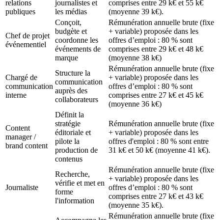
relations
journalistes et
comprises entre 29 k€ et 55 k€
publiques
les médias
(moyenne 39 k€).
Conçoit,
Rémunération annuelle brute (fixe
budgète et
+ variable) proposée dans les
Chef de projet
coordonne les
offres d’emploi : 80 % sont
événementiel
événements de
comprises entre 29 k€ et 48 k€
marque
(moyenne 38 k€)
Rémunération annuelle brute (fixe
Structure la
Chargé de
+ variable) proposée dans les
communication
communication
offres d’emploi : 80 % sont
auprès des
interne
comprises entre 27 k€ et 45 k€
collaborateurs
(moyenne 36 k€)
Définit la
stratégie
Rémunération annuelle brute (fixe
Content
éditoriale et
+ variable) proposée dans les
manager /
pilote la
offres d'emploi : 80 % sont entre
brand content
production de
31 k€ et 50 k€ (moyenne 41 k€).
contenus
Rémunération annuelle brute (fixe
Recherche,
+ variable) proposée dans les
vérifie et met en
Journaliste
offres d’emploi : 80 % sont
forme
comprises entre 27 k€ et 43 k€
l'information
(moyenne 35 k€).
Rémunération annuelle brute (fixe