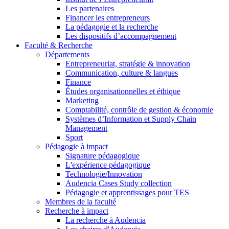
Les partenaires
Financer les entrepreneurs
La pédagogie et la recherche
Les dispositifs d’accompagnement
Faculté & Recherche
Départements
Entrepreneuriat, stratégie & innovation
Communication, culture & langues
Finance
Études organisationnelles et éthique
Marketing
Comptabilité, contrôle de gestion & économie
Systèmes d’Information et Supply Chain
Management
Sport
Pédagogie à impact
Signature pédagogique
L'expérience pédagogique
Technologie/Innovation
Audencia Cases Study collection
Pédagogie et apprentissages pour TES
Membres de la faculté
Recherche à impact
La recherche à Audencia