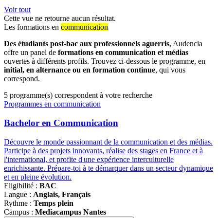
Voir tout
Cette vue ne retourne aucun résultat.
Les formations en
communication
Des étudiants post-bac aux professionnels aguerris
, Audencia
offre un panel de
formations en communication et médias
ouvertes à différents profils. Trouvez ci-dessous le programme, en
initial, en alternance ou en formation continue
, qui vous
correspond.
5
programme(s) correspondent à votre recherche
Famille
Programmes en communication
de
programmes
Bachelor en Communication
Découvre le monde passionnant de la communication et des médias.
Participe à des projets innovants, réalise des stages en France et à
l'international, et profite d'une expérience interculturelle
enrichissante. Prépare-toi à te démarquer dans un secteur dynamique
et en pleine évolution.
Eligibilité :
BAC
Langue :
Anglais, Français
Rythme :
Temps plein
Campus :
Mediacampus Nantes