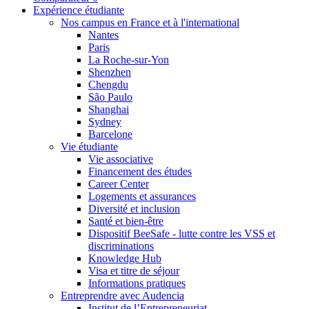
Expérience étudiante
Nos campus en France et à l'international
Nantes
Paris
La Roche-sur-Yon
Shenzhen
Chengdu
São Paulo
Shanghai
Sydney
Barcelone
Vie étudiante
Vie associative
Financement des études
Career Center
Logements et assurances
Diversité et inclusion
Santé et bien-être
Dispositif BeeSafe - lutte contre les VSS et
discriminations
Knowledge Hub
Visa et titre de séjour
Informations pratiques
Entreprendre avec Audencia
Institut de l’Entrepreneuriat