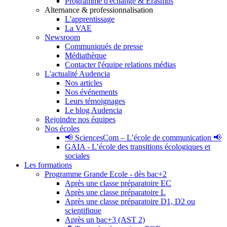
Programme d'échange & Erasmus
Alternance & professionnalisation
L'apprentissage
La VAE
Newsroom
Communiqués de presse
Médiathèque
Contacter l'équipe relations médias
L'actualité Audencia
Nos articles
Nos événements
Leurs témoignages
Le blog Audencia
Rejoindre nos équipes
Nos écoles
📢 SciencesCom – L’école de communication 📢
GAIA - L’école des transitions écologiques et
sociales
Les formations
Programme Grande Ecole - dès bac+2
Après une classe préparatoire EC
Après une classe préparatoire L
Après une classe préparatoire D1, D2 ou
scientifique
Après un bac+3 (AST 2)