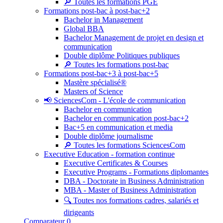
🔎 Toutes les formations PGE
Formations post-bac à post-bac+2
Bachelor in Management
Global BBA
Bachelor Management de projet en design et
communication
Double diplôme Politiques publiques
🔎 Toutes les formations post-bac
Formations post-bac+3 à post-bac+5
Mastère spécialisé®
Masters of Science
📢 SciencesCom - L'école de communication
Bachelor en communication
Bachelor en communication post-bac+2
Bac+5 en communication et media
Double diplôme journalisme
🔎 Toutes les formations SciencesCom
Executive Education - formation continue
Executive Certificates & Courses
Executive Programs - Formations diplomantes
DBA - Doctorate in Business Administration
MBA - Master of Business Administration
🔍 Toutes nos formations cadres, salariés et
dirigeants
Comparateur
0