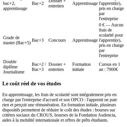
Dossier +
bac+2,
Bac+2
Apprentissage
l'apprenti(e),
entretien
apprentissage
pris en charge
par
l'entreprise
0 € — Aucun
frais de
scolarité pour
Grade de
Bac+3
Concours
Apprentissage
l'apprenti(e),
master (Bac+5)
pris en charge
par
l'entreprise
Double
Bac+2 /
Dossier +
Formation
Cursus en 1
diplôme
Bac+3
entretien
initiale
an : 7900€
Journalisme
Le coût réel de vos études
En apprentissage, les frais de scolarité sont intégralement pris en
charge par l'entreprise d'accueil et son OPCO : l'apprenti ne paie
rien et perçoit une rémunération. En formation initiale, plusieurs
dispositifs permettent de réduire le coût des études : bourses sur
critères sociaux du CROUS, bourses de la Fondation Audencia,
aides à la mobilité internationale et offres de prêts étudiants.