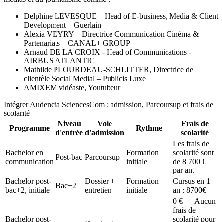
Delphine LEVESQUE – Head of E-business, Media & Client
Development – Guerlain​
Alexia VEYRY – Directrice Communication Cinéma &
Partenariats – CANAL+ GROUP​
Arnaud DE LA CROIX - Head of Communications -
AIRBUS ATLANTIC
Mathilde PLOURDEAU-SCHLITTER, Directrice de
clientèle Social Medial – Publicis Luxe​
AMIXEM vidéaste, Youtubeur​
Intégrer Audencia SciencesCom : admission, Parcoursup et frais de
scolarité
Niveau
Voie
Frais de
Programme
Rythme
d'entrée
d'admission
scolarité
Les frais de
Bachelor en
Formation
scolarité sont
Post-bac
Parcoursup
communication
initiale
de 8 700 €
par an.
Bachelor post-
Dossier +
Formation
Cursus en 1
Bac+2
bac+2, initiale
entretien
initiale
an : 8700€
0 € — Aucun
frais de
Bachelor post-
scolarité pour