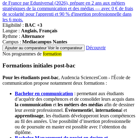
de France par Eduniversal (2026), prépare en 2 ans aux métiers
stratégiques de la communication et des médias — avec 0 € de frais
de scolarité pour l'apprenti et 90 % d'insertion professionnelle dans
les 6 mois.
Eligibilité :
BAC +3
Langue :
Anglais, Français
Rythme :
Alternance
Campus :
Mediacampus Nantes
Découvrir
Ajouter au comparateur
Voir le comparateur
Nos programmes de
formation
Formations initiales post-bac
Pour les étudiants post-bac
, Audencia SciencesCom - l'École de
communication propose notamment deux formations :
Bachelor en communication
: permettant aux étudiants
d’acquérir des compétences et de consolider leurs acquis dans
la communication
et
les métiers des médias
afin de dessiner
leur avenir professionnel.
Événementie
l,
internationa
l et
apprentissage
, les étudiants développeront leurs compétences
au fil des années. Une possibilité d’insertion professionnelle
ou de poursuite en master est possible avec l’obtention du
diplôme.
Bachelor Management de projet en design et