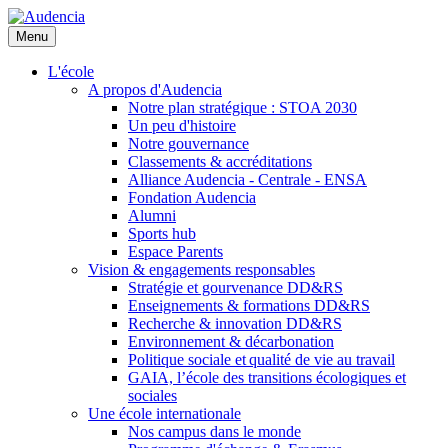
Aller
au
Menu
contenu
principal
L'école
A propos d'Audencia
Notre plan stratégique : STOA 2030
Un peu d'histoire
Notre gouvernance
Classements & accréditations
Alliance Audencia - Centrale - ENSA
Fondation Audencia
Alumni
Sports hub
Espace Parents
Vision & engagements responsables
Stratégie et gourvenance DD&RS
Enseignements & formations DD&RS
Recherche & innovation DD&RS
Environnement & décarbonation
Politique sociale et qualité de vie au travail
GAIA, l’école des transitions écologiques et
sociales
Une école internationale
Nos campus dans le monde