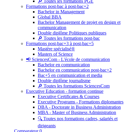
🔎 Toutes les formations PGE
Formations post-bac à post-bac+2
Bachelor in Management
Global BBA
Bachelor Management de projet en design et
communication
Double diplôme Politiques publiques
🔎 Toutes les formations post-bac
Formations post-bac+3 à post-bac+5
Mastère spécialisé®
Masters of Science
📢 SciencesCom - L'école de communication
Bachelor en communication
Bachelor en communication post-bac+2
Bac+5 en communication et media
Double diplôme journalisme
🔎 Toutes les formations SciencesCom
Executive Education - formation continue
Executive Certificates & Courses
Executive Programs - Formations diplomantes
DBA - Doctorate in Business Administration
MBA - Master of Business Administration
🔍 Toutes nos formations cadres, salariés et
dirigeants
Comparateur
0