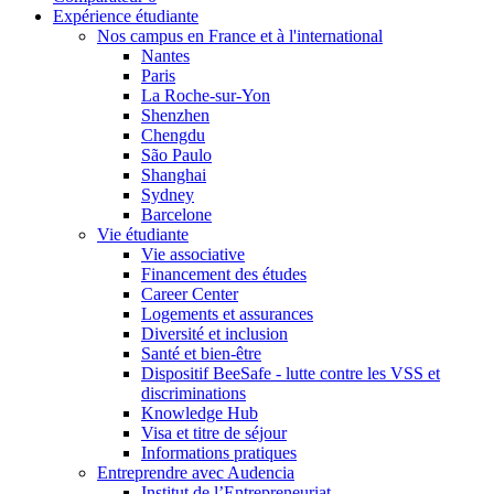
Expérience étudiante
Nos campus en France et à l'international
Nantes
Paris
La Roche-sur-Yon
Shenzhen
Chengdu
São Paulo
Shanghai
Sydney
Barcelone
Vie étudiante
Vie associative
Financement des études
Career Center
Logements et assurances
Diversité et inclusion
Santé et bien-être
Dispositif BeeSafe - lutte contre les VSS et
discriminations
Knowledge Hub
Visa et titre de séjour
Informations pratiques
Entreprendre avec Audencia
Institut de l’Entrepreneuriat