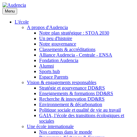
Aller
au
Menu
contenu
principal
L'école
A propos d'Audencia
Notre plan stratégique : STOA 2030
Un peu d'histoire
Notre gouvernance
Classements & accréditations
Alliance Audencia - Centrale - ENSA
Fondation Audencia
Alumni
Sports hub
Espace Parents
Vision & engagements responsables
Stratégie et gourvenance DD&RS
Enseignements & formations DD&RS
Recherche & innovation DD&RS
Environnement & décarbonation
Politique sociale et qualité de vie au travail
GAIA, l’école des transitions écologiques et
sociales
Une école internationale
Nos campus dans le monde