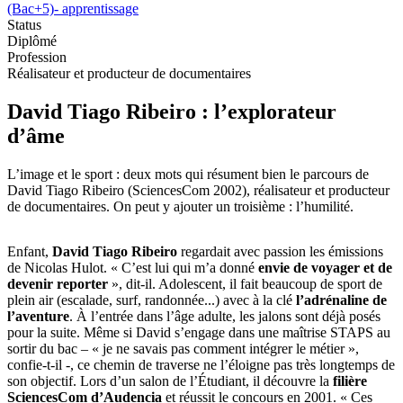
(Bac+5)- apprentissage
Status
Diplômé
Profession
Réalisateur et producteur de documentaires
David Tiago Ribeiro : l’explorateur
d’âme
L’image et le sport : deux mots qui résument bien le parcours de
David Tiago Ribeiro (SciencesCom 2002), réalisateur et producteur
de documentaires. On peut y ajouter un troisième : l’humilité.
Enfant,
David Tiago Ribeiro
regardait avec passion les émissions
de Nicolas Hulot. « C’est lui qui m’a donné
envie de voyager et de
devenir reporter
», dit-il. Adolescent, il fait beaucoup de sport de
plein air (escalade, surf, randonnée...) avec à la clé
l’adrénaline de
l’aventure
. À l’entrée dans l’âge adulte, les jalons sont déjà posés
pour la suite. Même si David s’engage dans une maîtrise STAPS au
sortir du bac – « je ne savais pas comment intégrer le métier »,
confie-t-il -, ce chemin de traverse ne l’éloigne pas très longtemps de
son objectif. Lors d’un salon de l’Étudiant, il découvre la
filière
SciencesCom d’Audencia
et réussit le concours en 2001. « Ces