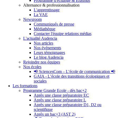
Programme d'échange & Erasmus
Alternance & professionnalisation
L'apprentissage
La VAE
Newsroom
Communiqués de presse
Médiathèque
Contacter l'équipe relations médias
L'actualité Audencia
Nos articles
Nos événements
Leurs témoignages
Le blog Audencia
Rejoindre nos équipes
Nos écoles
📢 SciencesCom – L’école de communication 📢
GAIA - L’école des transitions écologiques et
sociales
Les formations
Programme Grande Ecole - dès bac+2
Après une classe préparatoire EC
Après une classe préparatoire L
Après une classe préparatoire D1, D2 ou
scientifique
Après un bac+3 (AST 2)