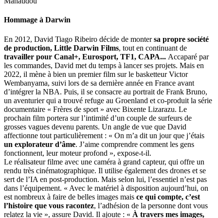
Manaudou
Hommage à Darwin
En 2012, David Tiago Ribeiro décide de monter
sa propre société
de production, Little Darwin Films
, tout en continuant de
travailler pour Canal+, Eurosport, TF1, CAPA...
Accaparé par
les commandes, David met du temps à lancer ses projets. Mais en
2022, il mène à bien un premier film sur le basketteur Victor
Wembanyama, suivi lors de sa dernière année en France avant
d’intégrer la NBA. Puis, il se consacre au portrait de Frank Bruno,
un aventurier qui a trouvé refuge au Groenland et co-produit la série
documentaire « Frères de sport » avec Bixente Lizarazu. Le
prochain film portera sur l’intimité d’un couple de surfeurs de
grosses vagues devenu parents. Un angle de vue que David
affectionne tout particulièrement : « On m’a dit un jour que j’étais
un explorateur d’âme
. J’aime comprendre comment les gens
fonctionnent, leur moteur profond », expose-t-il.
Le réalisateur filme avec une caméra à grand capteur, qui offre un
rendu très cinématographique. Il utilise également des drones et se
sert de l’IA en post-production. Mais selon lui, l’essentiel n’est pas
dans l’équipement. « Avec le matériel à disposition aujourd’hui, on
est nombreux à faire de belles images mais
ce qui compte, c’est
l’histoire que vous racontez
, l’adhésion de la personne dont vous
relatez la vie », assure David. Il ajoute : «
À travers mes images,