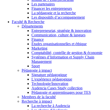
Les partenaires
Financer les entrepreneurs
La pédagogie et la recherche
Les dispositifs d’accompagnement
Faculté & Recherche
Départements
Entrepreneuriat, stratégie & innovation
Communication, culture & langues
Finance
Études organisationnelles et éthique
Marketing
Comptabilité, contrôle de gestion & économie
Systèmes d’Information et Supply Chain
Management
Sport
Pédagogie à impact
Signature pédagogique
L'expérience pédagogique
Technologie/Innovation
Audencia Cases Study collection
Pédagogie et apprentissages pour TES
Membres de la faculté
Recherche à impact
La recherche à Audencia