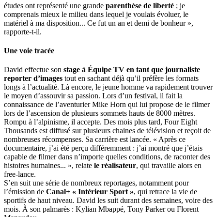
études ont représenté une grande
parenthèse de liberté
; je
comprenais mieux le milieu dans lequel je voulais évoluer, le
matériel à ma disposition... Ce fut un an et demi de bonheur »,
rapporte-t-il.
Une voie tracée
David effectue son
stage à Équipe TV en tant que journaliste
reporter d’images
tout en sachant déjà qu’il préfère les formats
longs à l’actualité. Là encore, le jeune homme va rapidement trouver
le moyen d’assouvir sa passion. Lors d’un festival, il fait la
connaissance de l’aventurier Mike Horn qui lui propose de le filmer
lors de l’ascension de plusieurs sommets hauts de 8000 mètres.
Rompu à l’alpinisme, il accepte. Des mois plus tard, Four Eight
Thousands est diffusé sur plusieurs chaines de télévision et reçoit de
nombreuses récompenses. Sa carrière est lancée. « Après ce
documentaire, j’ai été perçu différemment : j’ai montré que j’étais
capable de filmer dans n’importe quelles conditions, de raconter des
histoires humaines... », relate
le réalisateur
, qui travaille alors en
free-lance.
S’en suit une série de nombreux reportages, notamment pour
l’émission de
Canal+ « Intérieur Sport »
, qui retrace la vie de
sportifs de haut niveau. David les suit durant des semaines, voire des
mois. À son palmarès : Kylian Mbappé, Tony Parker ou Florent