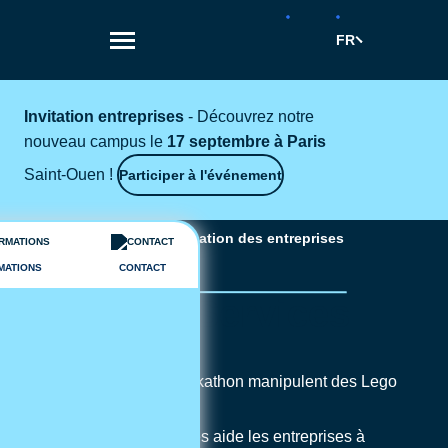
Aller
au
FR
contenu
principal
Invitation entreprises
- Découvrez notre
nouveau campus le
17 septembre à Paris
Saint-Ouen !
Participer à l'événement
Fil
Accompagner la transformation des entreprises
Audencia
d'Ariane
MATIONS
CONTACT
Corporate Services
Audencia Corporate Services aide les entreprises à