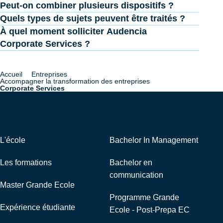
Peut-on combiner plusieurs dispositifs ?
Quels types de sujets peuvent être traités ?
À quel moment solliciter Audencia
Corporate Services ?
Accueil
Entreprises
Fil
Accompagner la transformation des entreprises
Corporate Services
d'Ariane
Navigation
Liens externes
L'école
Bachelor In Management
Les formations
Bachelor en
communication
Master Grande Ecole
Programme Grande
Expérience étudiante
Ecole - Post-Prepa EC