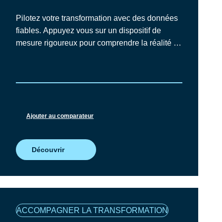
Pilotez votre transformation avec des données
fiables. Appuyez vous sur un dispositif de
mesure rigoureux pour comprendre la réalité de
votre organisation, éclairer vos décisions et
suivre l’évolution de vos transformations dans
le temps.
Ajouter au comparateur
Découvrir
Famille
ACCOMPAGNER LA TRANSFORMATION