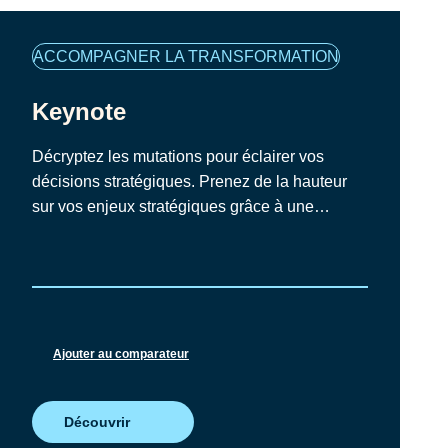
Famille
ACCOMPAGNER LA TRANSFORMATION
de
programmes
Keynote
Décryptez les mutations pour éclairer vos
décisions stratégiques. Prenez de la hauteur
sur vos enjeux stratégiques grâce à une
intervention d’expert qui décrypte les grandes
mutations (technologiques, géopolitiques,
sectorielles) et en traduit les impacts concrets
pour votre organisation.
Ajouter au comparateur
Découvrir