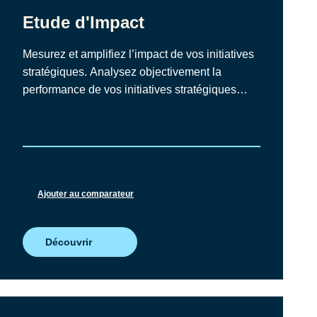
de
programmes
Etude d'Impact
Mesurez et amplifiez l’impact de vos initiatives
stratégiques. Analysez objectivement la
performance de vos initiatives stratégiques
grâce à une démarche de recherche-action,
afin d’ajuster vos actions et maximiser leur
impact dans la durée.
Ajouter au comparateur
Découvrir