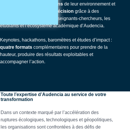
anticiper les transformations
de leur environnement et
à
éclairer leurs prises de décision
grâce à des
dispositifs nourris par les enseignants-chercheurs, les
étudiants et l’écosystème académique d’Audencia.
Keynotes, hackathons, baromètres et études d’impact :
quatre formats
complémentaires pour prendre de la
hauteur, produire des résultats exploitables et
accompagner l’action.
Toute l’expertise d’Audencia au service de votre
transformation
Dans un contexte marqué par l’accélération des
ruptures écologiques, technologiques et géopolitiques,
les organisations sont confrontées à des défis de