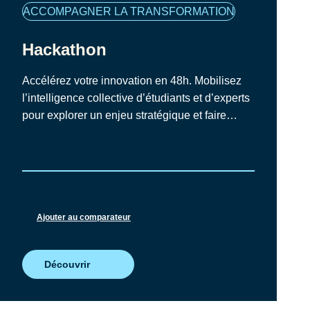
Famille
ACCOMPAGNER LA TRANSFORMATION
de
programmes
Hackathon
Accélérez votre innovation en 48h. Mobilisez
l’intelligence collective d’étudiants et d’experts
pour explorer un enjeu stratégique et faire
émerger, en un temps court, des solutions
concrètes, structurées et directement
activables.
Ajouter au comparateur
Découvrir