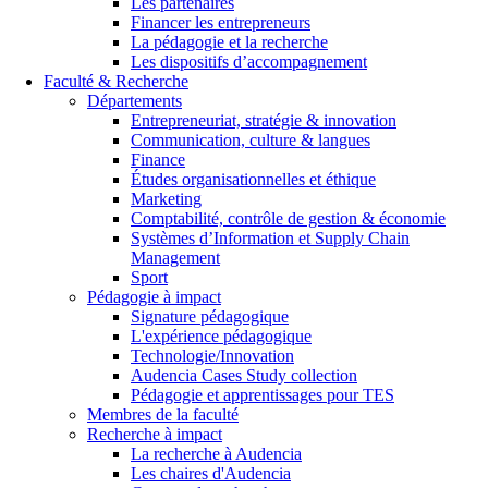
Les partenaires
Financer les entrepreneurs
La pédagogie et la recherche
Les dispositifs d’accompagnement
Faculté & Recherche
Départements
Entrepreneuriat, stratégie & innovation
Communication, culture & langues
Finance
Études organisationnelles et éthique
Marketing
Comptabilité, contrôle de gestion & économie
Systèmes d’Information et Supply Chain
Management
Sport
Pédagogie à impact
Signature pédagogique
L'expérience pédagogique
Technologie/Innovation
Audencia Cases Study collection
Pédagogie et apprentissages pour TES
Membres de la faculté
Recherche à impact
La recherche à Audencia
Les chaires d'Audencia