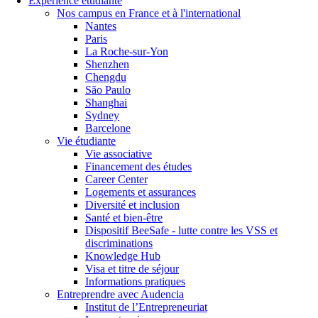
Expérience étudiante
Nos campus en France et à l'international
Nantes
Paris
La Roche-sur-Yon
Shenzhen
Chengdu
São Paulo
Shanghai
Sydney
Barcelone
Vie étudiante
Vie associative
Financement des études
Career Center
Logements et assurances
Diversité et inclusion
Santé et bien-être
Dispositif BeeSafe - lutte contre les VSS et
discriminations
Knowledge Hub
Visa et titre de séjour
Informations pratiques
Entreprendre avec Audencia
Institut de l’Entrepreneuriat