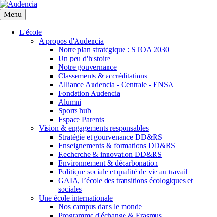
Aller
au
Menu
contenu
principal
L'école
A propos d'Audencia
Notre plan stratégique : STOA 2030
Un peu d'histoire
Notre gouvernance
Classements & accréditations
Alliance Audencia - Centrale - ENSA
Fondation Audencia
Alumni
Sports hub
Espace Parents
Vision & engagements responsables
Stratégie et gourvenance DD&RS
Enseignements & formations DD&RS
Recherche & innovation DD&RS
Environnement & décarbonation
Politique sociale et qualité de vie au travail
GAIA, l’école des transitions écologiques et
sociales
Une école internationale
Nos campus dans le monde
Programme d'échange & Erasmus