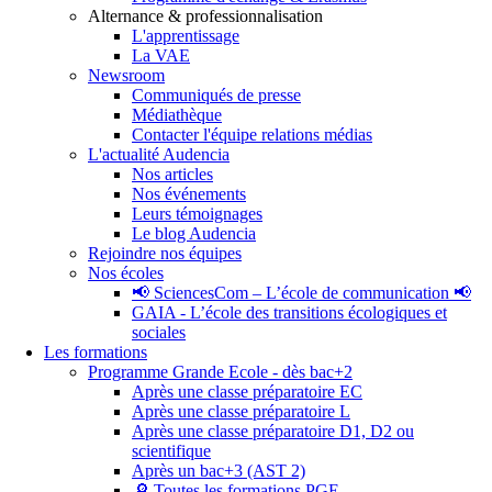
Alternance & professionnalisation
L'apprentissage
La VAE
Newsroom
Communiqués de presse
Médiathèque
Contacter l'équipe relations médias
L'actualité Audencia
Nos articles
Nos événements
Leurs témoignages
Le blog Audencia
Rejoindre nos équipes
Nos écoles
📢 SciencesCom – L’école de communication 📢
GAIA - L’école des transitions écologiques et
sociales
Les formations
Programme Grande Ecole - dès bac+2
Après une classe préparatoire EC
Après une classe préparatoire L
Après une classe préparatoire D1, D2 ou
scientifique
Après un bac+3 (AST 2)
🔎 Toutes les formations PGE