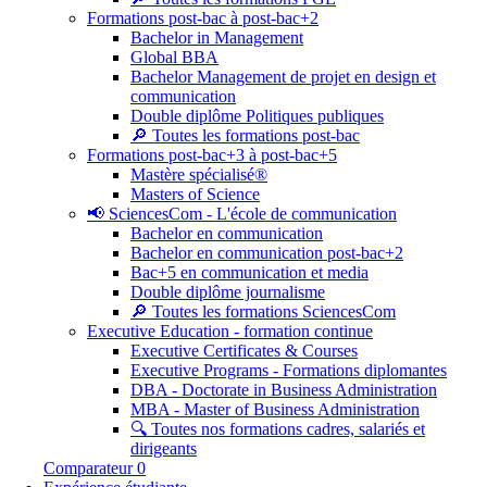
Formations post-bac à post-bac+2
Bachelor in Management
Global BBA
Bachelor Management de projet en design et
communication
Double diplôme Politiques publiques
🔎 Toutes les formations post-bac
Formations post-bac+3 à post-bac+5
Mastère spécialisé®
Masters of Science
📢 SciencesCom - L'école de communication
Bachelor en communication
Bachelor en communication post-bac+2
Bac+5 en communication et media
Double diplôme journalisme
🔎 Toutes les formations SciencesCom
Executive Education - formation continue
Executive Certificates & Courses
Executive Programs - Formations diplomantes
DBA - Doctorate in Business Administration
MBA - Master of Business Administration
🔍 Toutes nos formations cadres, salariés et
dirigeants
Comparateur
0