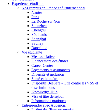
Expérience étudiante
Nos campus en France et à l'international
Nantes
Paris
La Roche-sur-Yon
Shenzhen
Chengdu
São Paulo
Shanghai
Sydney
Barcelone
Vie étudiante
Vie associative
Financement des études
Career Center
Logements et assurances
Diversité et inclusion
Santé et bien-être
Dispositif BeeSafe - lutte contre les VSS et
discriminations
Knowledge Hub
Visa et titre de séjour
Informations pratiques
Entreprendre avec Audencia
Institut de l’Entrepreneuriat