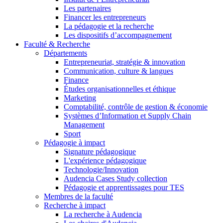
Les partenaires
Financer les entrepreneurs
La pédagogie et la recherche
Les dispositifs d’accompagnement
Faculté & Recherche
Départements
Entrepreneuriat, stratégie & innovation
Communication, culture & langues
Finance
Études organisationnelles et éthique
Marketing
Comptabilité, contrôle de gestion & économie
Systèmes d’Information et Supply Chain
Management
Sport
Pédagogie à impact
Signature pédagogique
L'expérience pédagogique
Technologie/Innovation
Audencia Cases Study collection
Pédagogie et apprentissages pour TES
Membres de la faculté
Recherche à impact
La recherche à Audencia