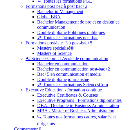
🔎 Toutes les formations PGE
Formations post-bac à post-bac+2
Bachelor in Management
Global BBA
Bachelor Management de projet en design et
communication
Double diplôme Politiques publiques
🔎 Toutes les formations post-bac
Formations post-bac+3 à post-bac+5
Mastère spécialisé®
Masters of Science
📢 SciencesCom - L'école de communication
Bachelor en communication
Bachelor en communication post-bac+2
Bac+5 en communication et media
Double diplôme journalisme
🔎 Toutes les formations SciencesCom
Executive Education - formation continue
Executive Certificates & Courses
Executive Programs - Formations diplomantes
DBA - Doctorate in Business Administration
MBA - Master of Business Administration
🔍 Toutes nos formations cadres, salariés et
dirigeants
Comparateur
0