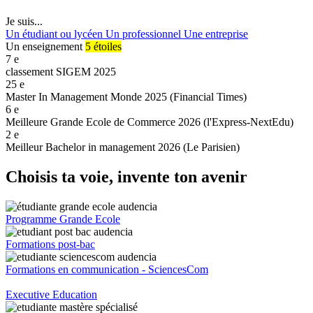
Je suis...
Un étudiant ou lycéen
Un professionnel
Une entreprise
Un enseignement
5 étoiles
7
e
classement SIGEM 2025
25
e
Master In Management Monde 2025 (Financial Times)
6
e
Meilleure Grande Ecole de Commerce 2026 (l'Express-NextEdu)
2
e
Meilleur Bachelor in management 2026 (Le Parisien)
Choisis ta voie, invente ton avenir
Programme Grande Ecole
Formations post-bac
Formations en communication - SciencesCom
Executive Education