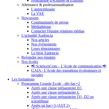
Programme d'échange & Erasmus
Alternance & professionnalisation
L'apprentissage
La VAE
Newsroom
Communiqués de presse
Médiathèque
Contacter l'équipe relations médias
L'actualité Audencia
Nos articles
Nos événements
Leurs témoignages
Le blog Audencia
Rejoindre nos équipes
Nos écoles
📢 SciencesCom – L’école de communication 📢
GAIA - L’école des transitions écologiques et
sociales
Les formations
Programme Grande Ecole - dès bac+2
Après une classe préparatoire EC
Après une classe préparatoire L
Après une classe préparatoire D1, D2 ou
scientifique
Après un bac+3 (AST 2)