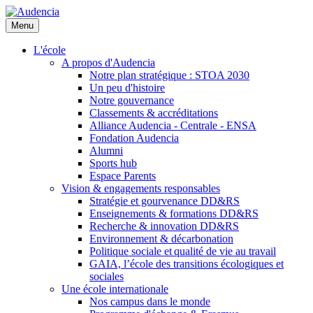
Aller
au
Menu
contenu
principal
L'école
A propos d'Audencia
Notre plan stratégique : STOA 2030
Un peu d'histoire
Notre gouvernance
Classements & accréditations
Alliance Audencia - Centrale - ENSA
Fondation Audencia
Alumni
Sports hub
Espace Parents
Vision & engagements responsables
Stratégie et gourvenance DD&RS
Enseignements & formations DD&RS
Recherche & innovation DD&RS
Environnement & décarbonation
Politique sociale et qualité de vie au travail
GAIA, l’école des transitions écologiques et
sociales
Une école internationale
Nos campus dans le monde