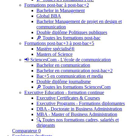
Formations post-bac à post-bac+2
Bachelor in Management
Global BBA
Bachelor Management de projet en design et
communication
Double diplôme Politiques publiques
🔎 Toutes les formations post-bac
Formations post-bac+3 à post-bac+5
Mastère spécialisé®
Masters of Science
📢 SciencesCom - L'école de communication
Bachelor en communication
Bachelor en communication post-bac+2
Bac+5 en communication et media
Double diplôme journalisme
🔎 Toutes les formations SciencesCom
Executive Education - formation continue
Executive Certificates & Courses
Executive Programs - Formations diplomantes
DBA - Doctorate in Business Administration
MBA - Master of Business Administration
🔍 Toutes nos formations cadres, salariés et
dirigeants
Comparateur
0