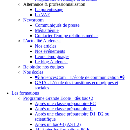
Alternance & professionnalisation
L'apprentissage
La VAE
Newsroom
Communiqués de presse
Médiathèque
Contacter l'équipe relations médias
L'actualité Audencia
Nos articles
Nos événements
Leurs témoignages
Le blog Audencia
Rejoindre nos équipes
Nos écoles
📢 SciencesCom – L’école de communication 📢
GAIA - L’école des transitions écologiques et
sociales
Les formations
Programme Grande Ecole - dès bac+2
Après une classe préparatoire EC
Après une classe préparatoire L
Après une classe préparatoire D1, D2 ou
scientifique
Après un bac+3 (AST 2)
🔎 Toutes les formations PGE