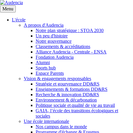
Aller
au
Menu
contenu
principal
L'école
A propos d'Audencia
Notre plan stratégique : STOA 2030
Un peu d'histoire
Notre gouvernance
Classements & accréditations
Alliance Audencia - Centrale - ENSA
Fondation Audencia
Alumni
Sports hub
Espace Parents
Vision & engagements responsables
Stratégie et gourvenance DD&RS
Enseignements & formations DD&RS
Recherche & innovation DD&RS
Environnement & décarbonation
Politique sociale et qualité de vie au travail
GAIA, l’école des transitions écologiques et
sociales
Une école internationale
Nos campus dans le monde
Programme d'échange & Erasmus