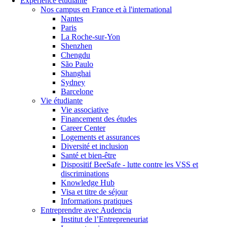
Expérience étudiante
Nos campus en France et à l'international
Nantes
Paris
La Roche-sur-Yon
Shenzhen
Chengdu
São Paulo
Shanghai
Sydney
Barcelone
Vie étudiante
Vie associative
Financement des études
Career Center
Logements et assurances
Diversité et inclusion
Santé et bien-être
Dispositif BeeSafe - lutte contre les VSS et
discriminations
Knowledge Hub
Visa et titre de séjour
Informations pratiques
Entreprendre avec Audencia
Institut de l’Entrepreneuriat