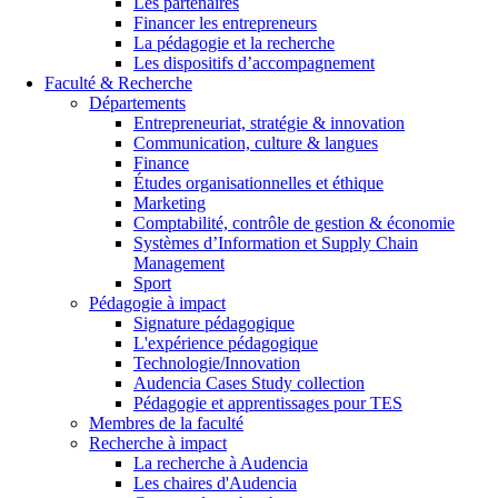
Les partenaires
Financer les entrepreneurs
La pédagogie et la recherche
Les dispositifs d’accompagnement
Faculté & Recherche
Départements
Entrepreneuriat, stratégie & innovation
Communication, culture & langues
Finance
Études organisationnelles et éthique
Marketing
Comptabilité, contrôle de gestion & économie
Systèmes d’Information et Supply Chain
Management
Sport
Pédagogie à impact
Signature pédagogique
L'expérience pédagogique
Technologie/Innovation
Audencia Cases Study collection
Pédagogie et apprentissages pour TES
Membres de la faculté
Recherche à impact
La recherche à Audencia
Les chaires d'Audencia