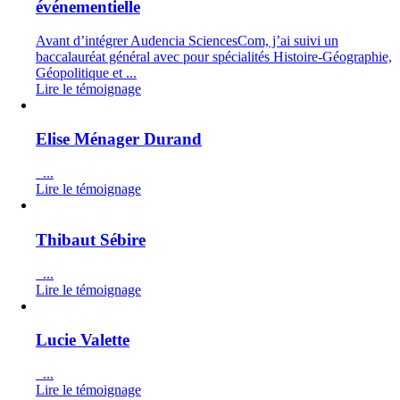
événementielle
Avant d’intégrer Audencia SciencesCom, j’ai suivi un
baccalauréat général avec pour spécialités Histoire-Géographie,
Géopolitique et ...
Lire le témoignage
Elise Ménager Durand
...
Lire le témoignage
Thibaut Sébire
...
Lire le témoignage
Lucie Valette
...
Lire le témoignage