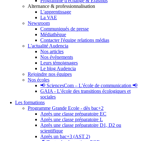
Programme d'échange & Erasmus
Alternance & professionnalisation
L'apprentissage
La VAE
Newsroom
Communiqués de presse
Médiathèque
Contacter l'équipe relations médias
L'actualité Audencia
Nos articles
Nos événements
Leurs témoignages
Le blog Audencia
Rejoindre nos équipes
Nos écoles
📢 SciencesCom – L’école de communication 📢
GAIA - L’école des transitions écologiques et
sociales
Les formations
Programme Grande Ecole - dès bac+2
Après une classe préparatoire EC
Après une classe préparatoire L
Après une classe préparatoire D1, D2 ou
scientifique
Après un bac+3 (AST 2)