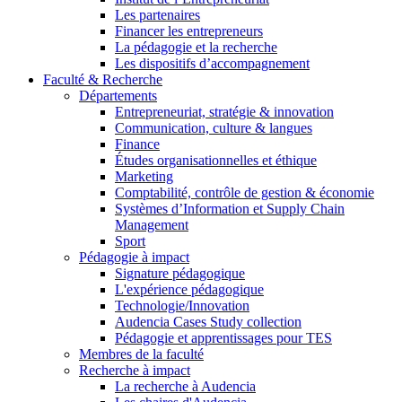
Les partenaires
Financer les entrepreneurs
La pédagogie et la recherche
Les dispositifs d’accompagnement
Faculté & Recherche
Départements
Entrepreneuriat, stratégie & innovation
Communication, culture & langues
Finance
Études organisationnelles et éthique
Marketing
Comptabilité, contrôle de gestion & économie
Systèmes d’Information et Supply Chain
Management
Sport
Pédagogie à impact
Signature pédagogique
L'expérience pédagogique
Technologie/Innovation
Audencia Cases Study collection
Pédagogie et apprentissages pour TES
Membres de la faculté
Recherche à impact
La recherche à Audencia