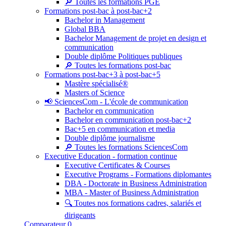
🔎 Toutes les formations PGE
Formations post-bac à post-bac+2
Bachelor in Management
Global BBA
Bachelor Management de projet en design et
communication
Double diplôme Politiques publiques
🔎 Toutes les formations post-bac
Formations post-bac+3 à post-bac+5
Mastère spécialisé®
Masters of Science
📢 SciencesCom - L'école de communication
Bachelor en communication
Bachelor en communication post-bac+2
Bac+5 en communication et media
Double diplôme journalisme
🔎 Toutes les formations SciencesCom
Executive Education - formation continue
Executive Certificates & Courses
Executive Programs - Formations diplomantes
DBA - Doctorate in Business Administration
MBA - Master of Business Administration
🔍 Toutes nos formations cadres, salariés et
dirigeants
Comparateur
0