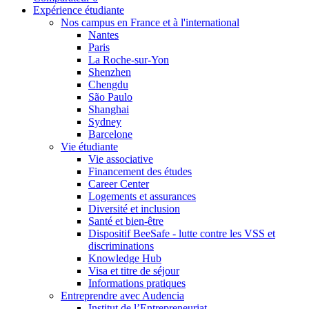
Expérience étudiante
Nos campus en France et à l'international
Nantes
Paris
La Roche-sur-Yon
Shenzhen
Chengdu
São Paulo
Shanghai
Sydney
Barcelone
Vie étudiante
Vie associative
Financement des études
Career Center
Logements et assurances
Diversité et inclusion
Santé et bien-être
Dispositif BeeSafe - lutte contre les VSS et
discriminations
Knowledge Hub
Visa et titre de séjour
Informations pratiques
Entreprendre avec Audencia
Institut de l’Entrepreneuriat