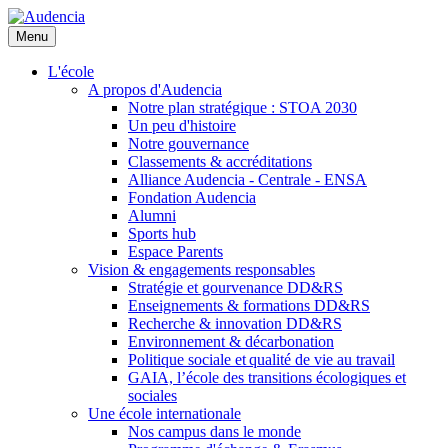
Aller
au
Menu
contenu
principal
L'école
A propos d'Audencia
Notre plan stratégique : STOA 2030
Un peu d'histoire
Notre gouvernance
Classements & accréditations
Alliance Audencia - Centrale - ENSA
Fondation Audencia
Alumni
Sports hub
Espace Parents
Vision & engagements responsables
Stratégie et gourvenance DD&RS
Enseignements & formations DD&RS
Recherche & innovation DD&RS
Environnement & décarbonation
Politique sociale et qualité de vie au travail
GAIA, l’école des transitions écologiques et
sociales
Une école internationale
Nos campus dans le monde