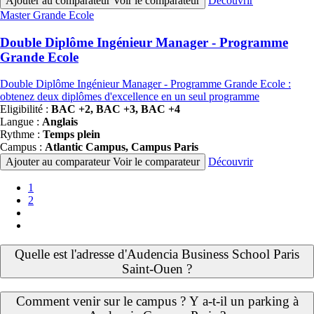
Ajouter au comparateur
Voir le comparateur
Découvrir
Famille
Master Grande Ecole
de
programmes
Double Diplôme Ingénieur Manager - Programme
Grande Ecole
Double Diplôme Ingénieur Manager - Programme Grande Ecole :
obtenez deux diplômes d'excellence en un seul programme
Eligibilité :
BAC +2, BAC +3, BAC +4
Langue :
Anglais
Rythme :
Temps plein
Campus :
Atlantic Campus, Campus Paris
Ajouter au comparateur
Voir le comparateur
Découvrir
Pagination
Page
1
courante
Page
2
Page
suivante
Dernière
page
Quelle est l'adresse d'Audencia Business School Paris
Saint-Ouen ?
Comment venir sur le campus ? Y a-t-il un parking à