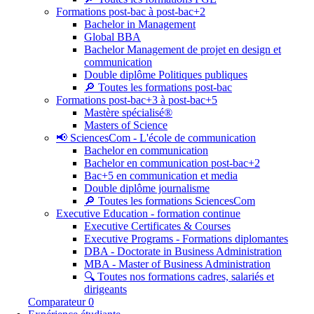
Formations post-bac à post-bac+2
Bachelor in Management
Global BBA
Bachelor Management de projet en design et
communication
Double diplôme Politiques publiques
🔎 Toutes les formations post-bac
Formations post-bac+3 à post-bac+5
Mastère spécialisé®
Masters of Science
📢 SciencesCom - L'école de communication
Bachelor en communication
Bachelor en communication post-bac+2
Bac+5 en communication et media
Double diplôme journalisme
🔎 Toutes les formations SciencesCom
Executive Education - formation continue
Executive Certificates & Courses
Executive Programs - Formations diplomantes
DBA - Doctorate in Business Administration
MBA - Master of Business Administration
🔍 Toutes nos formations cadres, salariés et
dirigeants
Comparateur
0