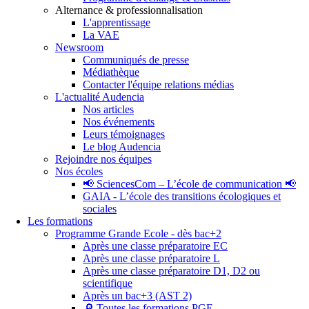
Alternance & professionnalisation
L'apprentissage
La VAE
Newsroom
Communiqués de presse
Médiathèque
Contacter l'équipe relations médias
L'actualité Audencia
Nos articles
Nos événements
Leurs témoignages
Le blog Audencia
Rejoindre nos équipes
Nos écoles
📢 SciencesCom – L’école de communication 📢
GAIA - L’école des transitions écologiques et
sociales
Les formations
Programme Grande Ecole - dès bac+2
Après une classe préparatoire EC
Après une classe préparatoire L
Après une classe préparatoire D1, D2 ou
scientifique
Après un bac+3 (AST 2)
🔎 Toutes les formations PGE