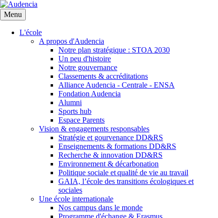
Aller
au
Menu
contenu
principal
L'école
A propos d'Audencia
Notre plan stratégique : STOA 2030
Un peu d'histoire
Notre gouvernance
Classements & accréditations
Alliance Audencia - Centrale - ENSA
Fondation Audencia
Alumni
Sports hub
Espace Parents
Vision & engagements responsables
Stratégie et gourvenance DD&RS
Enseignements & formations DD&RS
Recherche & innovation DD&RS
Environnement & décarbonation
Politique sociale et qualité de vie au travail
GAIA, l’école des transitions écologiques et
sociales
Une école internationale
Nos campus dans le monde
Programme d'échange & Erasmus