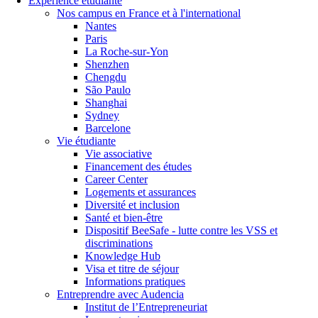
Expérience étudiante
Nos campus en France et à l'international
Nantes
Paris
La Roche-sur-Yon
Shenzhen
Chengdu
São Paulo
Shanghai
Sydney
Barcelone
Vie étudiante
Vie associative
Financement des études
Career Center
Logements et assurances
Diversité et inclusion
Santé et bien-être
Dispositif BeeSafe - lutte contre les VSS et
discriminations
Knowledge Hub
Visa et titre de séjour
Informations pratiques
Entreprendre avec Audencia
Institut de l’Entrepreneuriat