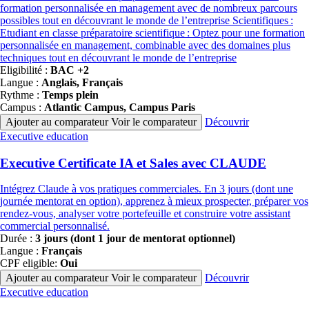
formation personnalisée en management avec de nombreux parcours
possibles tout en découvrant le monde de l’entreprise Scientifiques :
Etudiant en classe préparatoire scientifique : Optez pour une formation
personnalisée en management, combinable avec des domaines plus
techniques tout en découvrant le monde de l’entreprise
Eligibilité :
BAC +2
Langue :
Anglais, Français
Rythme :
Temps plein
Campus :
Atlantic Campus, Campus Paris
Ajouter au comparateur
Voir le comparateur
Découvrir
Famille
Executive education
de
programmes
Executive Certificate IA et Sales avec CLAUDE
Intégrez Claude à vos pratiques commerciales. En 3 jours (dont une
journée mentorat en option), apprenez à mieux prospecter, préparer vos
rendez-vous, analyser votre portefeuille et construire votre assistant
commercial personnalisé.
Durée :
3 jours (dont 1 jour de mentorat optionnel)
Langue :
Français
CPF eligible:
Oui
Ajouter au comparateur
Voir le comparateur
Découvrir
Famille
Executive education
de