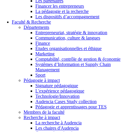
Les partenaires
Financer les entrepreneurs
La pédagogie et la recherche
Les dispositifs d’accompagnement
Faculté & Recherche
Départements
Entrepreneuriat, stratégie & innovation
Communication, culture & langues
Finance
Études organisationnelles et éthique
Marketing
Comptabilité, contrôle de gestion & économie
Systèmes d’Information et Supply Chain
Management
Sport
Pédagogie à impact
Signature pédagogique
L'expérience pédagogique
Technologie/Innovation
Audencia Cases Study collection
Pédagogie et apprentissages pour TES
Membres de la faculté
Recherche à impact
La recherche à Audencia
Les chaires d'Audencia