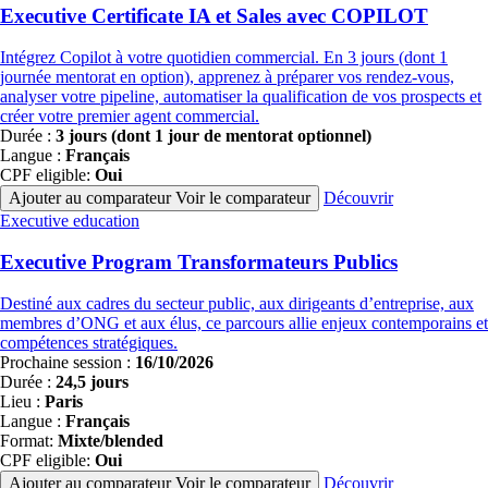
programmes
Executive Certificate IA et Sales avec COPILOT
Intégrez Copilot à votre quotidien commercial. En 3 jours (dont 1
journée mentorat en option), apprenez à préparer vos rendez-vous,
analyser votre pipeline, automatiser la qualification de vos prospects et
créer votre premier agent commercial.
Durée :
3 jours (dont 1 jour de mentorat optionnel)
Langue :
Français
CPF eligible:
Oui
Ajouter au comparateur
Voir le comparateur
Découvrir
Famille
Executive education
de
programmes
Executive Program Transformateurs Publics
Destiné aux cadres du secteur public, aux dirigeants d’entreprise, aux
membres d’ONG et aux élus, ce parcours allie enjeux contemporains et
compétences stratégiques.
Prochaine session :
16/10/2026
Durée :
24,5 jours
Lieu :
Paris
Langue :
Français
Format:
Mixte/blended
CPF eligible:
Oui
Ajouter au comparateur
Voir le comparateur
Découvrir