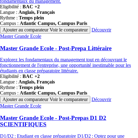
fondamentaux du management.
Eligibilité :
BAC +2
Langue :
Anglais, Français
Rythme :
Temps plein
Campus :
Atlantic Campus, Campus Paris
Ajouter au comparateur
Voir le comparateur
Découvrir
Famille
Master Grande Ecole
de
programmes
Master Grande Ecole - Post-Prepa Littéraire
Explorez les fondamentaux du management tout en découvrant le
fonctionnement de l'entreprise, une opportunité inestimable pour les
étudiants en classe préparatoire littéraire.
Eligibilité :
BAC +2
Langue :
Anglais, Français
Rythme :
Temps plein
Campus :
Atlantic Campus, Campus Paris
Ajouter au comparateur
Voir le comparateur
Découvrir
Famille
Master Grande Ecole
de
programmes
Master Grande Ecole - Post-Prepas D1 D2
SCIENTIFIQUES
D1/D2 : Etudiant en classe préparatoire D1/D2 : Optez pour une