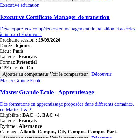
Famille
Executive education
de
programmes
Executive Certificate Manager de transition
Développez vos compétences en management de transition et accédez
à un marché porteur !
Prochaine session :
29/09/2026
Durée :
6 jours
Lieu :
Paris
Langue :
Français
Format:
Présentiel
CPF eligible:
Oui
Ajouter au comparateur
Voir le comparateur
Découvrir
Famille
Master Grande Ecole
de
programmes
Master Grande Ecole - Apprentissage
Des formations en apprentissage proposées dans différents domaines,
en Master 1 & 2.
Eligibilité :
BAC +3, BAC +4
Langue :
Français
Rythme :
Alternance
Campus :
Atlantic Campus, City Campus, Campus Paris