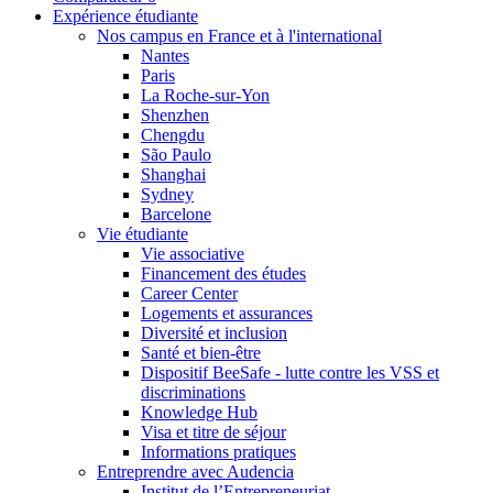
Expérience étudiante
Nos campus en France et à l'international
Nantes
Paris
La Roche-sur-Yon
Shenzhen
Chengdu
São Paulo
Shanghai
Sydney
Barcelone
Vie étudiante
Vie associative
Financement des études
Career Center
Logements et assurances
Diversité et inclusion
Santé et bien-être
Dispositif BeeSafe - lutte contre les VSS et
discriminations
Knowledge Hub
Visa et titre de séjour
Informations pratiques
Entreprendre avec Audencia
Institut de l’Entrepreneuriat