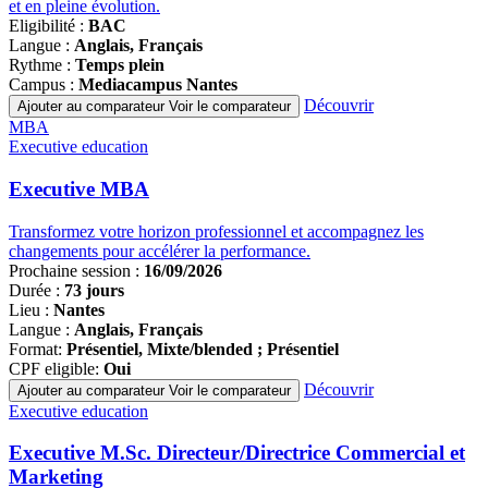
et en pleine évolution.
Eligibilité :
BAC
Langue :
Anglais, Français
Rythme :
Temps plein
Campus :
Mediacampus Nantes
Découvrir
Ajouter au comparateur
Voir le comparateur
Famille
MBA
de
Executive education
programmes
Executive MBA
Transformez votre horizon professionnel et accompagnez les
changements pour accélérer la performance.
Prochaine session :
16/09/2026
Durée :
73 jours
Lieu :
Nantes
Langue :
Anglais, Français
Format:
Présentiel, Mixte/blended ; Présentiel
CPF eligible:
Oui
Découvrir
Ajouter au comparateur
Voir le comparateur
Famille
Executive education
de
programmes
Executive M.Sc. Directeur/Directrice Commercial et
Marketing