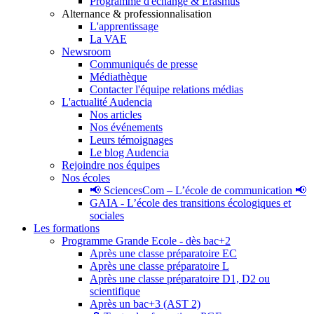
Programme d'échange & Erasmus
Alternance & professionnalisation
L'apprentissage
La VAE
Newsroom
Communiqués de presse
Médiathèque
Contacter l'équipe relations médias
L'actualité Audencia
Nos articles
Nos événements
Leurs témoignages
Le blog Audencia
Rejoindre nos équipes
Nos écoles
📢 SciencesCom – L’école de communication 📢
GAIA - L’école des transitions écologiques et
sociales
Les formations
Programme Grande Ecole - dès bac+2
Après une classe préparatoire EC
Après une classe préparatoire L
Après une classe préparatoire D1, D2 ou
scientifique
Après un bac+3 (AST 2)