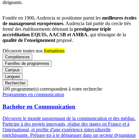
dirigeants.
Fondée en 1900, Audencia se positionne parmi les
meilleures écoles
de management européennes
. Audencia fait partie du cercle très
fermé des établissements détenant la
prestigieuse triple
accréditation EQUIS, AACSB et AMBA
, qui témoigne de la
qualité de l’enseignement
proposé.
Découvre toutes nos
formations
Compétences
Familles de programmes
Campus
Langues
Rechercher
109
programme(s) correspondent à votre recherche
Famille
Programmes en communication
de
programmes
Bachelor en Communication
Découvre le monde passionnant de la communication et des médias.
Participe à des projets innovants, réalise des stages en France et à
l'international, et profite d'une expérience interculturelle
enrichissante. Prépare-toi à te démarquer dans un secteur dynamique