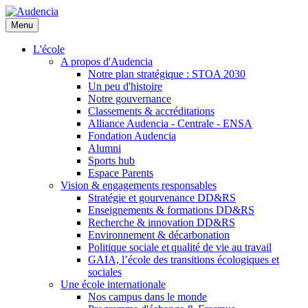
Aller
au
Menu
contenu
principal
L'école
A propos d'Audencia
Notre plan stratégique : STOA 2030
Un peu d'histoire
Notre gouvernance
Classements & accréditations
Alliance Audencia - Centrale - ENSA
Fondation Audencia
Alumni
Sports hub
Espace Parents
Vision & engagements responsables
Stratégie et gourvenance DD&RS
Enseignements & formations DD&RS
Recherche & innovation DD&RS
Environnement & décarbonation
Politique sociale et qualité de vie au travail
GAIA, l’école des transitions écologiques et
sociales
Une école internationale
Nos campus dans le monde