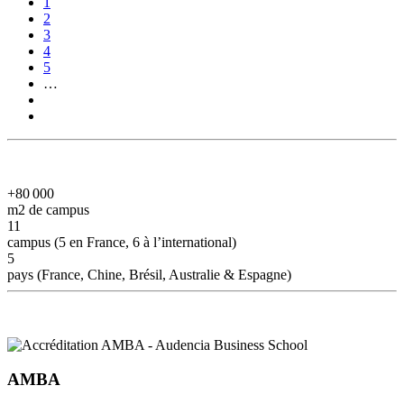
Pagination
Page
1
courante
Page
2
Page
3
Page
4
Page
5
…
Page
suivante
Dernière
page
+80 000
m2 de campus
11
campus (5 en France, 6 à l’international)
5
pays (France, Chine, Brésil, Australie & Espagne)
AMBA