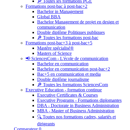
🔎 Toutes les formations PGE
Formations post-bac à post-bac+2
Bachelor in Management
Global BBA
Bachelor Management de projet en design et
communication
Double diplôme Politiques publiques
🔎 Toutes les formations post-bac
Formations post-bac+3 à post-bac+5
Mastère spécialisé®
Masters of Science
📢 SciencesCom - L'école de communication
Bachelor en communication
Bachelor en communication post-bac+2
Bac+5 en communication et media
Double diplôme journalisme
🔎 Toutes les formations SciencesCom
Executive Education - formation continue
Executive Certificates & Courses
Executive Programs - Formations diplomantes
DBA - Doctorate in Business Administration
MBA - Master of Business Administration
🔍 Toutes nos formations cadres, salariés et
dirigeants
Comparateur
0