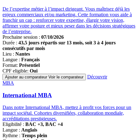
De l’expertise métier à l’impact dirigeant. Vous maîtrisez déjà les
enjeux commerciaux et/ou marketing. Cette formation vous aide à
franchir un cap : renforcer votre expertise, élargir votre vision,
affirmer votre posture et mieux peser dans les décisions stratégiques
de l’entreprise.
Prochaine session :
07/10/2026
Durée :
43,5 jours répartis sur 13 mois, soit 3 à 4 jours
consécutifs par mois
Lieu :
Nantes
Langue :
Français
Format:
Présentiel
CPF eligible:
Oui
Découvrir
Ajouter au comparateur
Voir le comparateur
Famille
MBA
de
programmes
International MBA
Dans notre International MBA, mettez à profit vos forces pour un
impact sociétal. Cohortes diversifiées, collaboration mondiale,
accréditations prestigieuses.
Eligibilité :
BAC +3, BAC +4
Langue :
Anglais
Rythme :
Temps plein