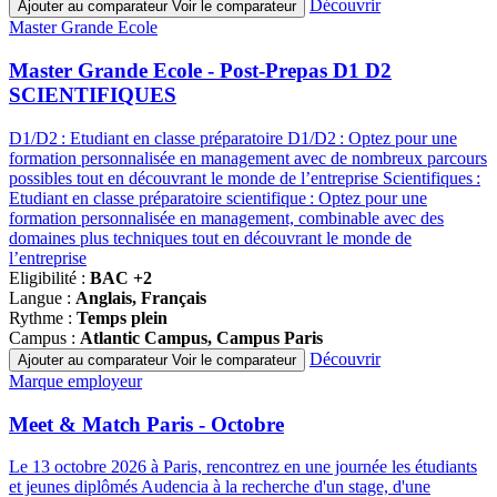
Découvrir
Ajouter au comparateur
Voir le comparateur
Famille
Master Grande Ecole
de
programmes
Master Grande Ecole - Post-Prepas D1 D2
SCIENTIFIQUES
D1/D2 : Etudiant en classe préparatoire D1/D2 : Optez pour une
formation personnalisée en management avec de nombreux parcours
possibles tout en découvrant le monde de l’entreprise Scientifiques :
Etudiant en classe préparatoire scientifique : Optez pour une
formation personnalisée en management, combinable avec des
domaines plus techniques tout en découvrant le monde de
l’entreprise
Eligibilité :
BAC +2
Langue :
Anglais, Français
Rythme :
Temps plein
Campus :
Atlantic Campus, Campus Paris
Découvrir
Ajouter au comparateur
Voir le comparateur
Famille
Marque employeur
de
programmes
Meet & Match Paris - Octobre
Le 13 octobre 2026 à Paris, rencontrez en une journée les étudiants
et jeunes diplômés Audencia à la recherche d'un stage, d'une