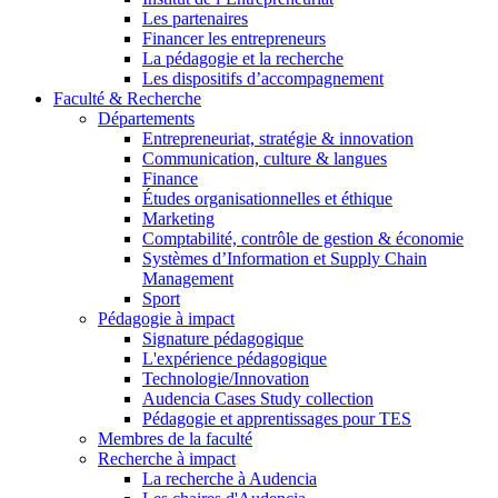
Les partenaires
Financer les entrepreneurs
La pédagogie et la recherche
Les dispositifs d’accompagnement
Faculté & Recherche
Départements
Entrepreneuriat, stratégie & innovation
Communication, culture & langues
Finance
Études organisationnelles et éthique
Marketing
Comptabilité, contrôle de gestion & économie
Systèmes d’Information et Supply Chain
Management
Sport
Pédagogie à impact
Signature pédagogique
L'expérience pédagogique
Technologie/Innovation
Audencia Cases Study collection
Pédagogie et apprentissages pour TES
Membres de la faculté
Recherche à impact
La recherche à Audencia