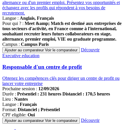
alternance ou d'un premier emploi. Présentez vos opportunités et
échangez avec les profils qui répondent à vos besoins de
recrutement.
Langue :
Anglais, Français
Pour qui ? :
Meet &amp; Match est destiné aux entreprises de
tous secteurs d'activité, en France comme à l'international,
souhaitant recruter leurs futurs collaborateurs en stage,
alternance, premier emploi, VIE ou graduate programme.
Campus :
Campus Paris
Découvrir
Ajouter au comparateur
Voir le comparateur
Famille
Executive education
de
programmes
Responsable d'un centre de profit
Obtenez les compétences clés pour diriger un centre de profit ou
lancer votre entreprise
Prochaine session :
12/09/2026
Durée :
Présentiel : 231 heures Distanciel : 170,5 heures
Lieu :
Nantes
Langue :
Français
Format:
Distanciel ; Présentiel
CPF eligible:
Oui
Découvrir
Ajouter au comparateur
Voir le comparateur