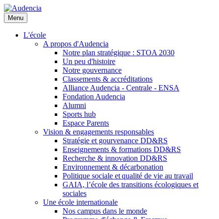
Aller
au
Menu
contenu
principal
L'école
A propos d'Audencia
Notre plan stratégique : STOA 2030
Un peu d'histoire
Notre gouvernance
Classements & accréditations
Alliance Audencia - Centrale - ENSA
Fondation Audencia
Alumni
Sports hub
Espace Parents
Vision & engagements responsables
Stratégie et gourvenance DD&RS
Enseignements & formations DD&RS
Recherche & innovation DD&RS
Environnement & décarbonation
Politique sociale et qualité de vie au travail
GAIA, l’école des transitions écologiques et
sociales
Une école internationale
Nos campus dans le monde