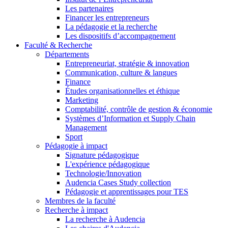
Les partenaires
Financer les entrepreneurs
La pédagogie et la recherche
Les dispositifs d’accompagnement
Faculté & Recherche
Départements
Entrepreneuriat, stratégie & innovation
Communication, culture & langues
Finance
Études organisationnelles et éthique
Marketing
Comptabilité, contrôle de gestion & économie
Systèmes d’Information et Supply Chain
Management
Sport
Pédagogie à impact
Signature pédagogique
L'expérience pédagogique
Technologie/Innovation
Audencia Cases Study collection
Pédagogie et apprentissages pour TES
Membres de la faculté
Recherche à impact
La recherche à Audencia