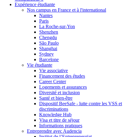
Expérience étudiante
Nos campus en France et à l'international
Nantes
Paris
La Roche-sur-Yon
Shenzhen
Chengdu
São Paulo
Shanghai
Sydney
Barcelone
Vie étudiante
Vie associative
Financement des études
Career Center
Logements et assurances
Diversité et inclusion
Santé et bien-être
Dispositif BeeSafe - lutte contre les VSS et
discriminations
Knowledge Hub
Visa et titre de séjour
Informations pratiques
Entreprendre avec Audencia
Institut de l’Entrepreneuriat