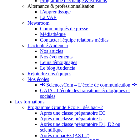
Programme d'échange & Erasmus
Alternance & professionnalisation
L'apprentissage
La VAE
Newsroom
Communiqués de presse
Médiathèque
Contacter l'équipe relations médias
L'actualité Audencia
Nos articles
Nos événements
Leurs témoignages
Le blog Audencia
Rejoindre nos équipes
Nos écoles
📢 SciencesCom – L’école de communication 📢
GAIA - L’école des transitions écologiques et
sociales
Les formations
Programme Grande Ecole - dès bac+2
Après une classe préparatoire EC
Après une classe préparatoire L
Après une classe préparatoire D1, D2 ou
scientifique
Après un bac+3 (AST 2)