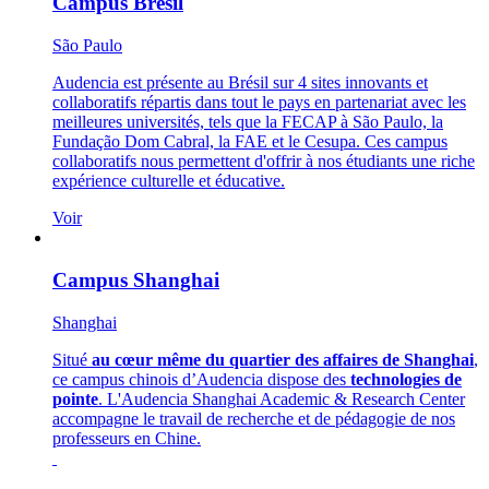
Campus Brésil
São Paulo
Audencia est présente au Brésil sur 4 sites innovants et
collaboratifs répartis dans tout le pays en partenariat avec les
meilleures universités, tels que la FECAP à São Paulo, la
Fundação Dom Cabral, la FAE et le Cesupa. Ces campus
collaboratifs nous permettent d'offrir à nos étudiants une riche
expérience culturelle et éducative.
Voir
Campus Shanghai
Shanghai
Situé
au cœur même du quartier des affaires de Shanghai
,
ce campus chinois d’Audencia dispose des
technologies de
pointe
. L'Audencia Shanghai Academic & Research Center
accompagne le travail de recherche et de pédagogie de nos
professeurs en Chine.