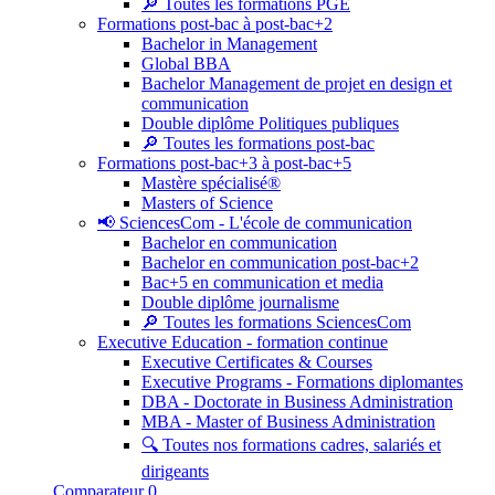
🔎 Toutes les formations PGE
Formations post-bac à post-bac+2
Bachelor in Management
Global BBA
Bachelor Management de projet en design et
communication
Double diplôme Politiques publiques
🔎 Toutes les formations post-bac
Formations post-bac+3 à post-bac+5
Mastère spécialisé®
Masters of Science
📢 SciencesCom - L'école de communication
Bachelor en communication
Bachelor en communication post-bac+2
Bac+5 en communication et media
Double diplôme journalisme
🔎 Toutes les formations SciencesCom
Executive Education - formation continue
Executive Certificates & Courses
Executive Programs - Formations diplomantes
DBA - Doctorate in Business Administration
MBA - Master of Business Administration
🔍 Toutes nos formations cadres, salariés et
dirigeants
Comparateur
0