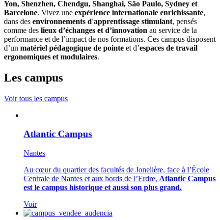
Yon, Shenzhen, Chendgu, Shanghai, São Paulo, Sydney et
Barcelone
. Vivez une
expérience internationale enrichissante
,
dans des
environnements d'apprentissage stimulant
, pensés
comme des
lieux d’échanges et d’innovation
au service de la
performance et de l’impact de nos formations. Ces campus disposent
d’un
matériel pédagogique de pointe
et d’
espaces de travail
ergonomiques et modulaires
.
Les campus
Voir tous les campus
Atlantic Campus
Nantes
Au cœur du quartier des facultés de Jonelière, face à l’École
Centrale de Nantes et aux bords de l’Erdre,
Atlantic Campus
est le campus historique et aussi son plus grand.
Voir