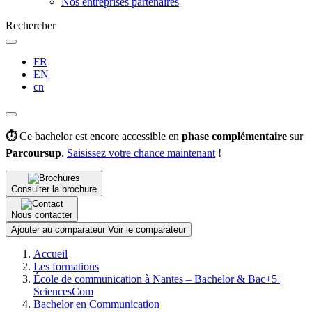
Nos entreprises partenaires
Rechercher
FR
EN
cn
⏱️
Ce bachelor est encore accessible en
phase complémentaire
sur
Parcoursup
.
Saisissez votre chance maintenant
!
Consulter la brochure
Nous contacter
Ajouter au comparateur
Voir le comparateur
Fil
Accueil
d'Ariane
Les formations
École de communication à Nantes – Bachelor & Bac+5 |
SciencesCom
Bachelor en Communication