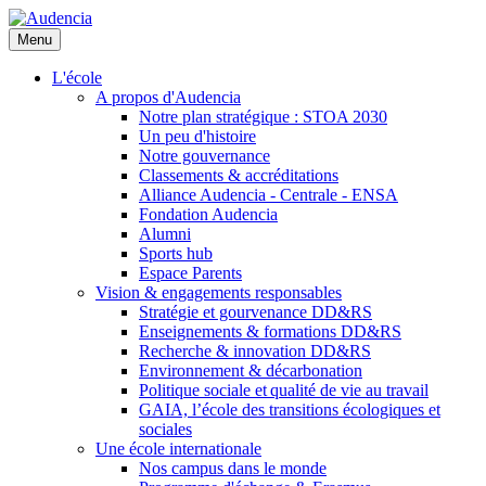
Aller
au
Menu
contenu
principal
L'école
A propos d'Audencia
Notre plan stratégique : STOA 2030
Un peu d'histoire
Notre gouvernance
Classements & accréditations
Alliance Audencia - Centrale - ENSA
Fondation Audencia
Alumni
Sports hub
Espace Parents
Vision & engagements responsables
Stratégie et gourvenance DD&RS
Enseignements & formations DD&RS
Recherche & innovation DD&RS
Environnement & décarbonation
Politique sociale et qualité de vie au travail
GAIA, l’école des transitions écologiques et
sociales
Une école internationale
Nos campus dans le monde