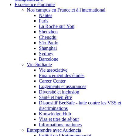
Expérience étudiante
Nos campus en France et à l'international
Nantes
Paris
La Roche-sur-Yon
Shenzhen
Chengdu
São Paulo
Shanghai
Sydney
Barcelone
Vie étudiante
Vie associative
Financement des études
Career Center
Logements et assurances
Diversité et inclusion
Santé et bien-être
Dispositif BeeSafe - lutte contre les VSS et
discriminations
Knowledge Hub
Visa et titre de séjour
Informations pratiques
Entreprendre avec Audencia
Institut de l’Entrepreneuriat