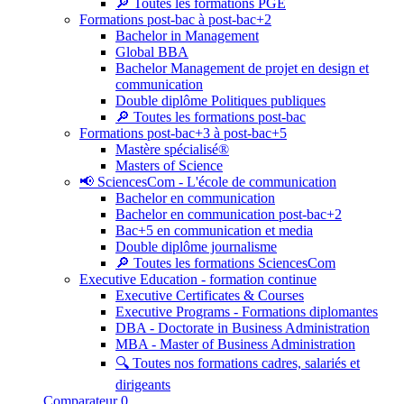
🔎 Toutes les formations PGE
Formations post-bac à post-bac+2
Bachelor in Management
Global BBA
Bachelor Management de projet en design et
communication
Double diplôme Politiques publiques
🔎 Toutes les formations post-bac
Formations post-bac+3 à post-bac+5
Mastère spécialisé®
Masters of Science
📢 SciencesCom - L'école de communication
Bachelor en communication
Bachelor en communication post-bac+2
Bac+5 en communication et media
Double diplôme journalisme
🔎 Toutes les formations SciencesCom
Executive Education - formation continue
Executive Certificates & Courses
Executive Programs - Formations diplomantes
DBA - Doctorate in Business Administration
MBA - Master of Business Administration
🔍 Toutes nos formations cadres, salariés et
dirigeants
Comparateur
0