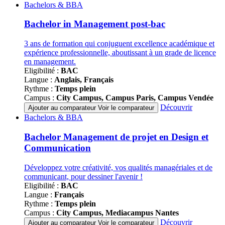
Famille
Bachelors & BBA
de
programmes
Bachelor in Management post-bac
3 ans de formation qui conjuguent excellence académique et
expérience professionnelle, aboutissant à un grade de licence
en management.
Eligibilité :
BAC
Langue :
Anglais, Français
Rythme :
Temps plein
Campus :
City Campus, Campus Paris, Campus Vendée
Découvrir
Ajouter au comparateur
Voir le comparateur
Famille
Bachelors & BBA
de
programmes
Bachelor Management de projet en Design et
Communication
Développez votre créativité, vos qualités managériales et de
communicant, pour dessiner l'avenir !
Eligibilité :
BAC
Langue :
Français
Rythme :
Temps plein
Campus :
City Campus, Mediacampus Nantes
Découvrir
Ajouter au comparateur
Voir le comparateur