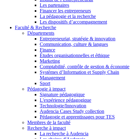
Les partenaires
Financer les entrepreneurs
La pédagogie et la recherche
Les dispositifs d’accompagnement
Faculté & Recherche
Départements
Entrepreneuriat, stratégie & innovation
Communication, culture & langues
Finance
Études organisationnelles et éthique
Marketing
Comptabilité, contrôle de gestion & économie
Systèmes d’Information et Supply Chain
Management
Sport
Pédagogie à impact
Signature pédagogique
L'expérience pédagogique
Technologie/Innovation
Audencia Cases Study collection
Pédagogie et apprentissages pour TES
Membres de la faculté
Recherche à impact
La recherche à Audencia