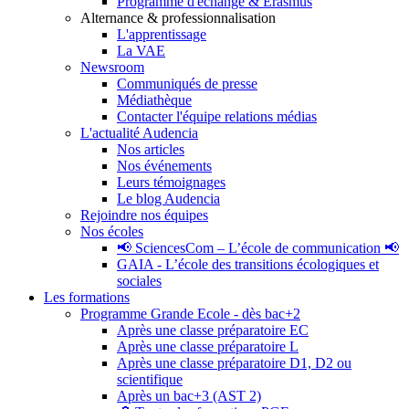
Programme d'échange & Erasmus
Alternance & professionnalisation
L'apprentissage
La VAE
Newsroom
Communiqués de presse
Médiathèque
Contacter l'équipe relations médias
L'actualité Audencia
Nos articles
Nos événements
Leurs témoignages
Le blog Audencia
Rejoindre nos équipes
Nos écoles
📢 SciencesCom – L’école de communication 📢
GAIA - L’école des transitions écologiques et
sociales
Les formations
Programme Grande Ecole - dès bac+2
Après une classe préparatoire EC
Après une classe préparatoire L
Après une classe préparatoire D1, D2 ou
scientifique
Après un bac+3 (AST 2)