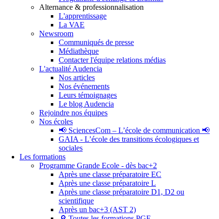
Alternance & professionnalisation
L'apprentissage
La VAE
Newsroom
Communiqués de presse
Médiathèque
Contacter l'équipe relations médias
L'actualité Audencia
Nos articles
Nos événements
Leurs témoignages
Le blog Audencia
Rejoindre nos équipes
Nos écoles
📢 SciencesCom – L’école de communication 📢
GAIA - L’école des transitions écologiques et
sociales
Les formations
Programme Grande Ecole - dès bac+2
Après une classe préparatoire EC
Après une classe préparatoire L
Après une classe préparatoire D1, D2 ou
scientifique
Après un bac+3 (AST 2)
🔎 Toutes les formations PGE