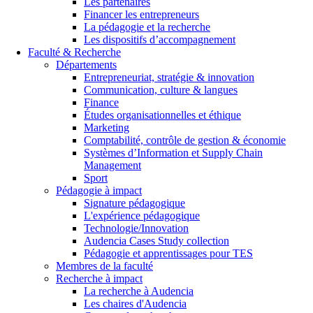
Les partenaires
Financer les entrepreneurs
La pédagogie et la recherche
Les dispositifs d’accompagnement
Faculté & Recherche
Départements
Entrepreneuriat, stratégie & innovation
Communication, culture & langues
Finance
Études organisationnelles et éthique
Marketing
Comptabilité, contrôle de gestion & économie
Systèmes d’Information et Supply Chain
Management
Sport
Pédagogie à impact
Signature pédagogique
L'expérience pédagogique
Technologie/Innovation
Audencia Cases Study collection
Pédagogie et apprentissages pour TES
Membres de la faculté
Recherche à impact
La recherche à Audencia
Les chaires d'Audencia