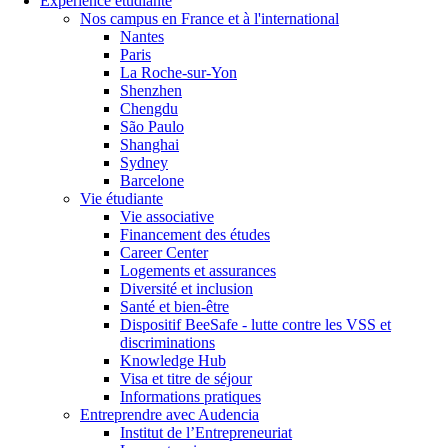
Expérience étudiante
Nos campus en France et à l'international
Nantes
Paris
La Roche-sur-Yon
Shenzhen
Chengdu
São Paulo
Shanghai
Sydney
Barcelone
Vie étudiante
Vie associative
Financement des études
Career Center
Logements et assurances
Diversité et inclusion
Santé et bien-être
Dispositif BeeSafe - lutte contre les VSS et
discriminations
Knowledge Hub
Visa et titre de séjour
Informations pratiques
Entreprendre avec Audencia
Institut de l’Entrepreneuriat