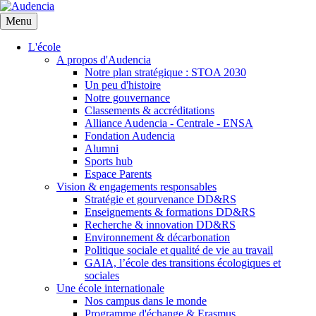
Aller
au
Menu
contenu
principal
L'école
A propos d'Audencia
Notre plan stratégique : STOA 2030
Un peu d'histoire
Notre gouvernance
Classements & accréditations
Alliance Audencia - Centrale - ENSA
Fondation Audencia
Alumni
Sports hub
Espace Parents
Vision & engagements responsables
Stratégie et gourvenance DD&RS
Enseignements & formations DD&RS
Recherche & innovation DD&RS
Environnement & décarbonation
Politique sociale et qualité de vie au travail
GAIA, l’école des transitions écologiques et
sociales
Une école internationale
Nos campus dans le monde
Programme d'échange & Erasmus