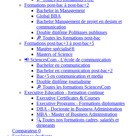
Formations post-bac à post-bac+2
Bachelor in Management
Global BBA
Bachelor Management de projet en design et
communication
Double diplôme Politiques publiques
🔎 Toutes les formations post-bac
Formations post-bac+3 à post-bac+5
Mastère spécialisé®
Masters of Science
📢 SciencesCom - L'école de communication
Bachelor en communication
Bachelor en communication post-bac+2
Bac+5 en communication et media
Double diplôme journalisme
🔎 Toutes les formations SciencesCom
Executive Education - formation continue
Executive Certificates & Courses
Executive Programs - Formations diplomantes
DBA - Doctorate in Business Administration
MBA - Master of Business Administration
🔍 Toutes nos formations cadres, salariés et
dirigeants
Comparateur
0