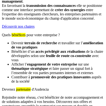
management
.
En favorisant la
transmission des connaissances
elle se positionne
comme une interface permettant de
créer des synergies
entre
l'expertise des enseignants chercheurs, les entreprises partenaires et
le monde socio-économique du champ d'application concerné.
Découvrir nos chaires
Quels
bénéfices
pour votre entreprise ?
Devenir
terrain de recherche
et travailler sur l’
amélioration
de vos pratiques
Bénéficier d’un
accès privilégié aux réalisations
de la chaire
développées selon une
feuille de route co-construite
avec
vous
Afficher l’
engagement de votre entreprise
sur une
thématique stratégique
et faire passer un signal fort à
l’ensemble de vos parties prenantes internes et externes
Contribuer à
promouvoir des pratiques innovantes
auprès
de la société
Devenez
partenaire
d'Audencia
Rejoindre notre réseau, c'est bénéficier de notre accompagnement et
de solutions adaptées à vos besoins. Découvrez nos offres et
construisons ensemble le partenariat sur mesure et durable en