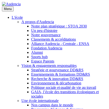
Aller
au
Menu
contenu
principal
L'école
A propos d'Audencia
Notre plan stratégique : STOA 2030
Un peu d'histoire
Notre gouvernance
Classements & accréditations
Alliance Audencia - Centrale - ENSA
Fondation Audencia
Alumni
Sports hub
Espace Parents
Vision & engagements responsables
Stratégie et gourvenance DD&RS
Enseignements & formations DD&RS
Recherche & innovation DD&RS
Environnement & décarbonation
Politique sociale et qualité de vie au travail
GAIA, l’école des transitions écologiques et
sociales
Une école internationale
Nos campus dans le monde