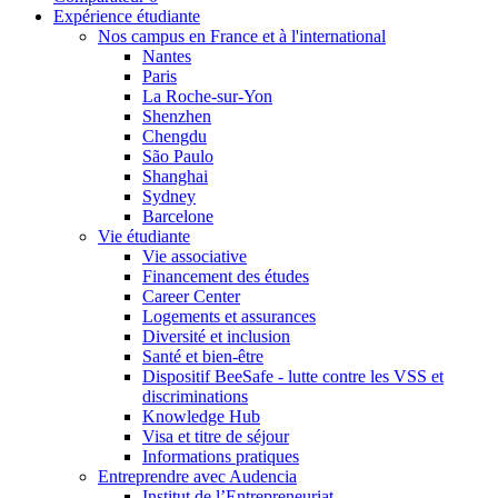
Expérience étudiante
Nos campus en France et à l'international
Nantes
Paris
La Roche-sur-Yon
Shenzhen
Chengdu
São Paulo
Shanghai
Sydney
Barcelone
Vie étudiante
Vie associative
Financement des études
Career Center
Logements et assurances
Diversité et inclusion
Santé et bien-être
Dispositif BeeSafe - lutte contre les VSS et
discriminations
Knowledge Hub
Visa et titre de séjour
Informations pratiques
Entreprendre avec Audencia
Institut de l’Entrepreneuriat