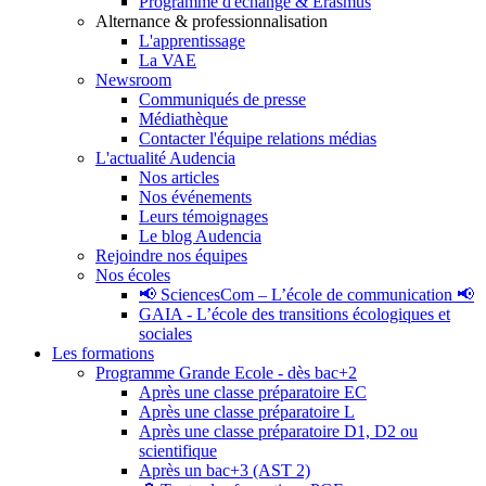
Programme d'échange & Erasmus
Alternance & professionnalisation
L'apprentissage
La VAE
Newsroom
Communiqués de presse
Médiathèque
Contacter l'équipe relations médias
L'actualité Audencia
Nos articles
Nos événements
Leurs témoignages
Le blog Audencia
Rejoindre nos équipes
Nos écoles
📢 SciencesCom – L’école de communication 📢
GAIA - L’école des transitions écologiques et
sociales
Les formations
Programme Grande Ecole - dès bac+2
Après une classe préparatoire EC
Après une classe préparatoire L
Après une classe préparatoire D1, D2 ou
scientifique
Après un bac+3 (AST 2)