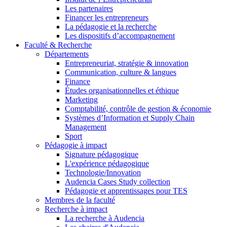
Les partenaires
Financer les entrepreneurs
La pédagogie et la recherche
Les dispositifs d’accompagnement
Faculté & Recherche
Départements
Entrepreneuriat, stratégie & innovation
Communication, culture & langues
Finance
Études organisationnelles et éthique
Marketing
Comptabilité, contrôle de gestion & économie
Systèmes d’Information et Supply Chain
Management
Sport
Pédagogie à impact
Signature pédagogique
L'expérience pédagogique
Technologie/Innovation
Audencia Cases Study collection
Pédagogie et apprentissages pour TES
Membres de la faculté
Recherche à impact
La recherche à Audencia