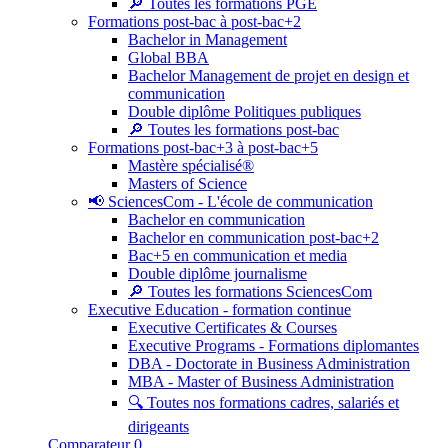
🔎 Toutes les formations PGE
Formations post-bac à post-bac+2
Bachelor in Management
Global BBA
Bachelor Management de projet en design et
communication
Double diplôme Politiques publiques
🔎 Toutes les formations post-bac
Formations post-bac+3 à post-bac+5
Mastère spécialisé®
Masters of Science
📢 SciencesCom - L'école de communication
Bachelor en communication
Bachelor en communication post-bac+2
Bac+5 en communication et media
Double diplôme journalisme
🔎 Toutes les formations SciencesCom
Executive Education - formation continue
Executive Certificates & Courses
Executive Programs - Formations diplomantes
DBA - Doctorate in Business Administration
MBA - Master of Business Administration
🔍 Toutes nos formations cadres, salariés et
dirigeants
Comparateur
0