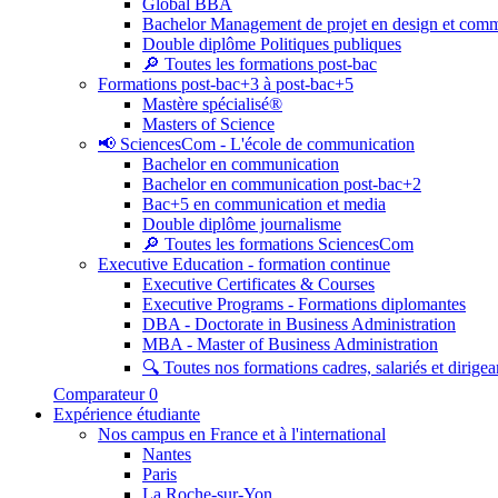
Global BBA
Bachelor Management de projet en design et com
Double diplôme Politiques publiques
🔎 Toutes les formations post-bac
Formations post-bac+3 à post-bac+5
Mastère spécialisé®
Masters of Science
📢 SciencesCom - L'école de communication
Bachelor en communication
Bachelor en communication post-bac+2
Bac+5 en communication et media
Double diplôme journalisme
🔎 Toutes les formations SciencesCom
Executive Education - formation continue
Executive Certificates & Courses
Executive Programs - Formations diplomantes
DBA - Doctorate in Business Administration
MBA - Master of Business Administration
🔍 Toutes nos formations cadres, salariés et dirigea
Comparateur
0
Expérience étudiante
Nos campus en France et à l'international
Nantes
Paris
La Roche-sur-Yon