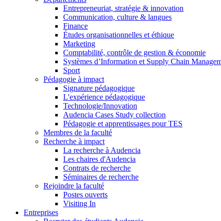
Entrepreneuriat, stratégie & innovation
Communication, culture & langues
Finance
Études organisationnelles et éthique
Marketing
Comptabilité, contrôle de gestion & économie
Systèmes d’Information et Supply Chain Manage
Sport
Pédagogie à impact
Signature pédagogique
L'expérience pédagogique
Technologie/Innovation
Audencia Cases Study collection
Pédagogie et apprentissages pour TES
Membres de la faculté
Recherche à impact
La recherche à Audencia
Les chaires d'Audencia
Contrats de recherche
Séminaires de recherche
Rejoindre la faculté
Postes ouverts
Visiting In
Entreprises