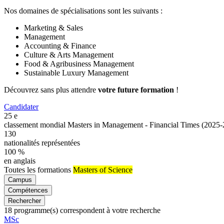
Nos domaines de spécialisations sont les suivants :
Marketing & Sales
Management
Accounting & Finance
Culture & Arts Management
Food & Agribusiness Management
Sustainable Luxury Management
Découvrez sans plus attendre
votre future formation
!
Candidater
25
e
classement mondial Masters in Management - Financial Times (2025
130
nationalités représentées
100
%
en anglais
Toutes les formations
Masters of Science
Campus
Compétences
Rechercher
18
programme(s) correspondent à votre recherche
Famille
MSc