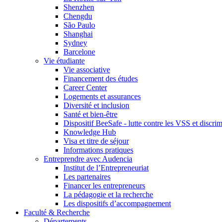
Shenzhen
Chengdu
São Paulo
Shanghai
Sydney
Barcelone
Vie étudiante
Vie associative
Financement des études
Career Center
Logements et assurances
Diversité et inclusion
Santé et bien-être
Dispositif BeeSafe - lutte contre les VSS et discri
Knowledge Hub
Visa et titre de séjour
Informations pratiques
Entreprendre avec Audencia
Institut de l’Entrepreneuriat
Les partenaires
Financer les entrepreneurs
La pédagogie et la recherche
Les dispositifs d’accompagnement
Faculté & Recherche
Départements