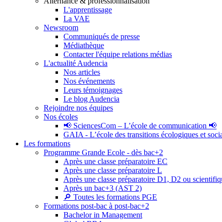
Alternance & professionnalisation
L'apprentissage
La VAE
Newsroom
Communiqués de presse
Médiathèque
Contacter l'équipe relations médias
L'actualité Audencia
Nos articles
Nos événements
Leurs témoignages
Le blog Audencia
Rejoindre nos équipes
Nos écoles
📢 SciencesCom – L’école de communication 📢
GAIA - L’école des transitions écologiques et soci
Les formations
Programme Grande Ecole - dès bac+2
Après une classe préparatoire EC
Après une classe préparatoire L
Après une classe préparatoire D1, D2 ou scientifi
Après un bac+3 (AST 2)
🔎 Toutes les formations PGE
Formations post-bac à post-bac+2
Bachelor in Management