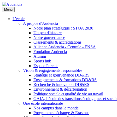
Aller
au
Menu
contenu
principal
L'école
A propos d'Audencia
Notre plan stratégique : STOA 2030
Un peu d'histoire
Notre gouvernance
Classements & accréditations
Alliance Audencia - Centrale - ENSA
Fondation Audencia
Alumni
Sports hub
Espace Parents
Vision & engagements responsables
Stratégie et gourvenance DD&RS
Enseignements & formations DD&RS
Recherche & innovation DD&RS
Environnement & décarbonation
Politique sociale et qualité de vie au travail
GAIA, l’école des transitions écologiques et social
Une école internationale
Nos campus dans le monde
Programme d'échange & Erasmus