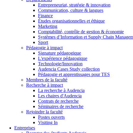
Entrepreneuriat, stratégie & innovation
Communication, culture & langues
Finance
Études organisationnelles et éthique
Marketing
Comptabilité, contrôle de gestion & économie
Systèmes d’Information et Supply Chain Manage
Sport
Pédagogie à impact
Signature pédagogique
L'expérience pédagogique
Technologie/Innovation
Audencia Cases Study collection
Pédagogie et apprentissages pour TES
Membres de la faculté
Recherche à impact
La recherche à Audencia
Les chaires d'Audencia
Contrats de recherche
Séminaires de recherche
Rejoindre la faculté
Postes ouverts
Visiting In
Entreprises