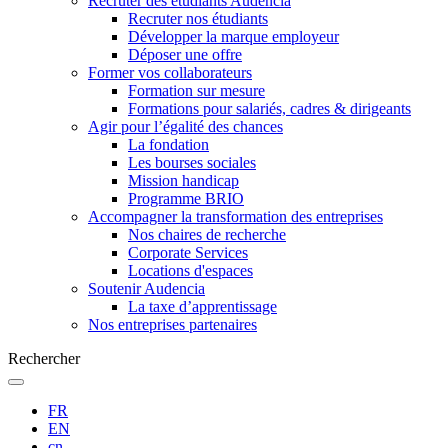
Recruter des étudiants Audencia
Recruter nos étudiants
Développer la marque employeur
Déposer une offre
Former vos collaborateurs
Formation sur mesure
Formations pour salariés, cadres & dirigeants
Agir pour l’égalité des chances
La fondation
Les bourses sociales
Mission handicap
Programme BRIO
Accompagner la transformation des entreprises
Nos chaires de recherche
Corporate Services
Locations d'espaces
Soutenir Audencia
La taxe d’apprentissage
Nos entreprises partenaires
Rechercher
FR
EN
cn