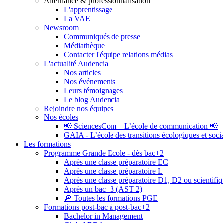
Alternance & professionnalisation
L'apprentissage
La VAE
Newsroom
Communiqués de presse
Médiathèque
Contacter l'équipe relations médias
L'actualité Audencia
Nos articles
Nos événements
Leurs témoignages
Le blog Audencia
Rejoindre nos équipes
Nos écoles
📢 SciencesCom – L’école de communication 📢
GAIA - L’école des transitions écologiques et soci
Les formations
Programme Grande Ecole - dès bac+2
Après une classe préparatoire EC
Après une classe préparatoire L
Après une classe préparatoire D1, D2 ou scientifi
Après un bac+3 (AST 2)
🔎 Toutes les formations PGE
Formations post-bac à post-bac+2
Bachelor in Management