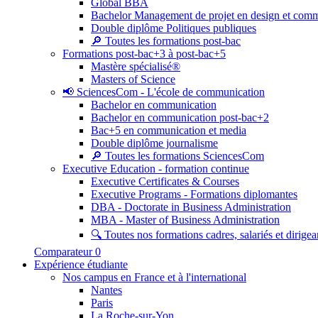
Global BBA
Bachelor Management de projet en design et com
Double diplôme Politiques publiques
🔎 Toutes les formations post-bac
Formations post-bac+3 à post-bac+5
Mastère spécialisé®
Masters of Science
📢 SciencesCom - L'école de communication
Bachelor en communication
Bachelor en communication post-bac+2
Bac+5 en communication et media
Double diplôme journalisme
🔎 Toutes les formations SciencesCom
Executive Education - formation continue
Executive Certificates & Courses
Executive Programs - Formations diplomantes
DBA - Doctorate in Business Administration
MBA - Master of Business Administration
🔍 Toutes nos formations cadres, salariés et dirigea
Comparateur
0
Expérience étudiante
Nos campus en France et à l'international
Nantes
Paris
La Roche-sur-Yon