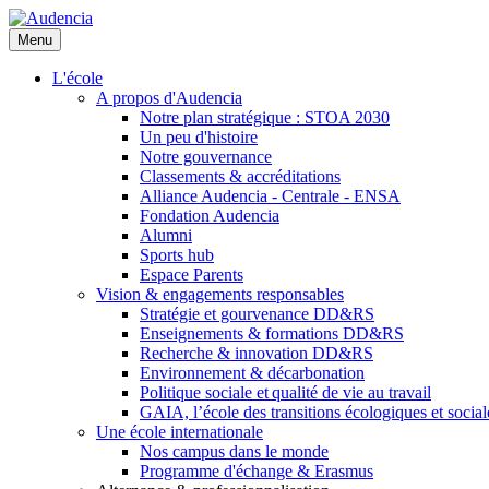
Aller
au
Menu
contenu
principal
L'école
A propos d'Audencia
Notre plan stratégique : STOA 2030
Un peu d'histoire
Notre gouvernance
Classements & accréditations
Alliance Audencia - Centrale - ENSA
Fondation Audencia
Alumni
Sports hub
Espace Parents
Vision & engagements responsables
Stratégie et gourvenance DD&RS
Enseignements & formations DD&RS
Recherche & innovation DD&RS
Environnement & décarbonation
Politique sociale et qualité de vie au travail
GAIA, l’école des transitions écologiques et social
Une école internationale
Nos campus dans le monde
Programme d'échange & Erasmus