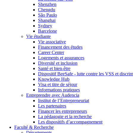
Shenzhen
Chengdu
São Paulo
Shanghai
Sydney
Barcelone
Vie étudiante
Vie associative
Financement des études
Career Center
Logements et assurances
Diversité et inclusion
Santé et bien-être
Dispositif BeeSafe - lutte contre les VSS et discri
Knowledge Hub
Visa et titre de séjour
Informations pratiques
Entreprendre avec Audencia
Institut de l’Entrepreneuriat
Les partenaires
Financer les entrepreneurs
La pédagogie et la recherche
Les dispositifs d’accompagnement
Faculté & Recherche
Départements