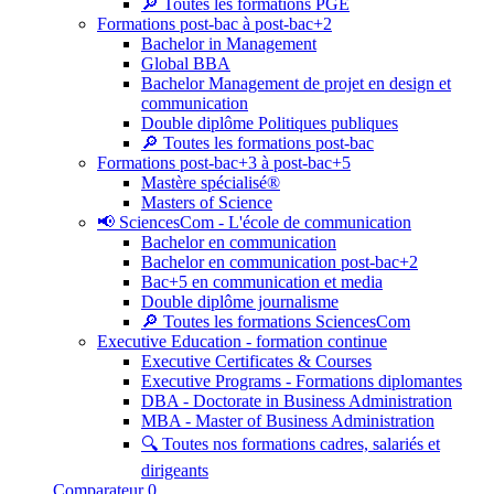
🔎 Toutes les formations PGE
Formations post-bac à post-bac+2
Bachelor in Management
Global BBA
Bachelor Management de projet en design et
communication
Double diplôme Politiques publiques
🔎 Toutes les formations post-bac
Formations post-bac+3 à post-bac+5
Mastère spécialisé®
Masters of Science
📢 SciencesCom - L'école de communication
Bachelor en communication
Bachelor en communication post-bac+2
Bac+5 en communication et media
Double diplôme journalisme
🔎 Toutes les formations SciencesCom
Executive Education - formation continue
Executive Certificates & Courses
Executive Programs - Formations diplomantes
DBA - Doctorate in Business Administration
MBA - Master of Business Administration
🔍 Toutes nos formations cadres, salariés et
dirigeants
Comparateur
0