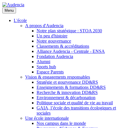
Aller
au
Menu
contenu
principal
L'école
A propos d'Audencia
Notre plan stratégique : STOA 2030
Un peu d'histoire
Notre gouvernance
Classements & accréditations
Alliance Audencia - Centrale - ENSA
Fondation Audencia
Alumni
Sports hub
Espace Parents
Vision & engagements responsables
Stratégie et gourvenance DD&RS
Enseignements & formations DD&RS
Recherche & innovation DD&RS
Environnement & décarbonation
Politique sociale et qualité de vie au travail
GAIA, l’école des transitions écologiques et
sociales
Une école internationale
Nos campus dans le monde