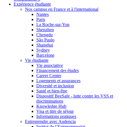
Expérience étudiante
Nos campus en France et à l'international
Nantes
Paris
La Roche-sur-Yon
Shenzhen
Chengdu
São Paulo
Shanghai
Sydney
Barcelone
Vie étudiante
Vie associative
Financement des études
Career Center
Logements et assurances
Diversité et inclusion
Santé et bien-être
Dispositif BeeSafe - lutte contre les VSS et
discriminations
Knowledge Hub
Visa et titre de séjour
Informations pratiques
Entreprendre avec Audencia
Institut de l’Entrepreneuriat