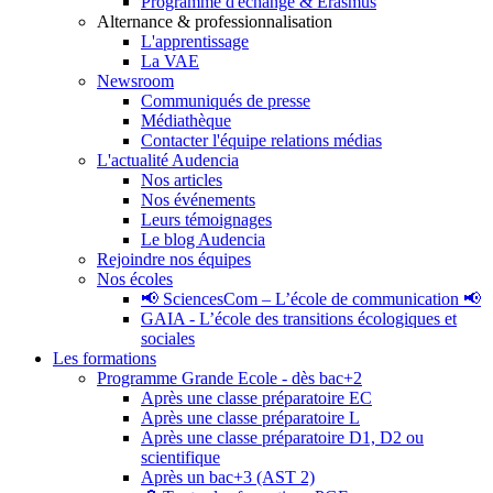
Programme d'échange & Erasmus
Alternance & professionnalisation
L'apprentissage
La VAE
Newsroom
Communiqués de presse
Médiathèque
Contacter l'équipe relations médias
L'actualité Audencia
Nos articles
Nos événements
Leurs témoignages
Le blog Audencia
Rejoindre nos équipes
Nos écoles
📢 SciencesCom – L’école de communication 📢
GAIA - L’école des transitions écologiques et
sociales
Les formations
Programme Grande Ecole - dès bac+2
Après une classe préparatoire EC
Après une classe préparatoire L
Après une classe préparatoire D1, D2 ou
scientifique
Après un bac+3 (AST 2)