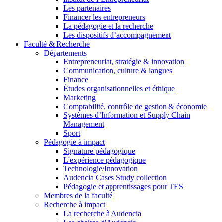
Les partenaires
Financer les entrepreneurs
La pédagogie et la recherche
Les dispositifs d’accompagnement
Faculté & Recherche
Départements
Entrepreneuriat, stratégie & innovation
Communication, culture & langues
Finance
Études organisationnelles et éthique
Marketing
Comptabilité, contrôle de gestion & économie
Systèmes d’Information et Supply Chain
Management
Sport
Pédagogie à impact
Signature pédagogique
L'expérience pédagogique
Technologie/Innovation
Audencia Cases Study collection
Pédagogie et apprentissages pour TES
Membres de la faculté
Recherche à impact
La recherche à Audencia