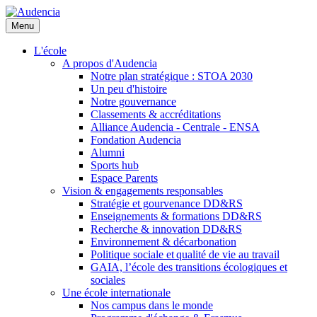
Aller
au
Menu
contenu
principal
L'école
A propos d'Audencia
Notre plan stratégique : STOA 2030
Un peu d'histoire
Notre gouvernance
Classements & accréditations
Alliance Audencia - Centrale - ENSA
Fondation Audencia
Alumni
Sports hub
Espace Parents
Vision & engagements responsables
Stratégie et gourvenance DD&RS
Enseignements & formations DD&RS
Recherche & innovation DD&RS
Environnement & décarbonation
Politique sociale et qualité de vie au travail
GAIA, l’école des transitions écologiques et
sociales
Une école internationale
Nos campus dans le monde