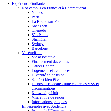
Expérience étudiante
Nos campus en France et à l'international
Nantes
Paris
La Roche-sur-Yon
Shenzhen
Chengdu
São Paulo
Shanghai
Sydney
Barcelone
Vie étudiante
Vie associative
Financement des études
Career Center
Logements et assurances
Diversité et inclusion
Santé et bien-être
Dispositif BeeSafe - lutte contre les VSS et
discriminations
Knowledge Hub
Visa et titre de séjour
Informations pratiques
Entreprendre avec Audencia
Institut de l’Entrepreneuriat