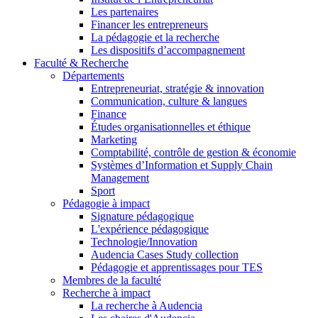
Les partenaires
Financer les entrepreneurs
La pédagogie et la recherche
Les dispositifs d’accompagnement
Faculté & Recherche
Départements
Entrepreneuriat, stratégie & innovation
Communication, culture & langues
Finance
Études organisationnelles et éthique
Marketing
Comptabilité, contrôle de gestion & économie
Systèmes d’Information et Supply Chain
Management
Sport
Pédagogie à impact
Signature pédagogique
L'expérience pédagogique
Technologie/Innovation
Audencia Cases Study collection
Pédagogie et apprentissages pour TES
Membres de la faculté
Recherche à impact
La recherche à Audencia