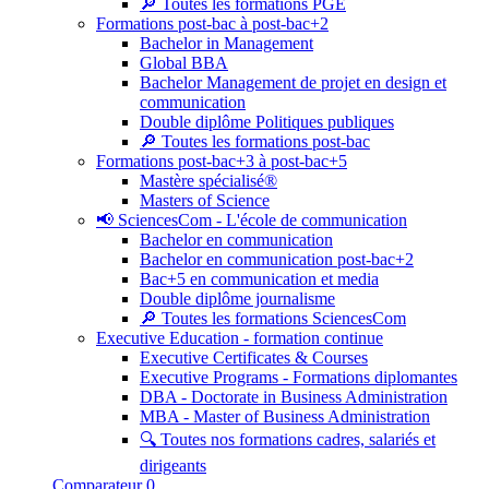
🔎 Toutes les formations PGE
Formations post-bac à post-bac+2
Bachelor in Management
Global BBA
Bachelor Management de projet en design et
communication
Double diplôme Politiques publiques
🔎 Toutes les formations post-bac
Formations post-bac+3 à post-bac+5
Mastère spécialisé®
Masters of Science
📢 SciencesCom - L'école de communication
Bachelor en communication
Bachelor en communication post-bac+2
Bac+5 en communication et media
Double diplôme journalisme
🔎 Toutes les formations SciencesCom
Executive Education - formation continue
Executive Certificates & Courses
Executive Programs - Formations diplomantes
DBA - Doctorate in Business Administration
MBA - Master of Business Administration
🔍 Toutes nos formations cadres, salariés et
dirigeants
Comparateur
0