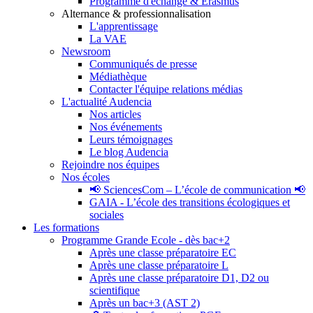
Programme d'échange & Erasmus
Alternance & professionnalisation
L'apprentissage
La VAE
Newsroom
Communiqués de presse
Médiathèque
Contacter l'équipe relations médias
L'actualité Audencia
Nos articles
Nos événements
Leurs témoignages
Le blog Audencia
Rejoindre nos équipes
Nos écoles
📢 SciencesCom – L’école de communication 📢
GAIA - L’école des transitions écologiques et
sociales
Les formations
Programme Grande Ecole - dès bac+2
Après une classe préparatoire EC
Après une classe préparatoire L
Après une classe préparatoire D1, D2 ou
scientifique
Après un bac+3 (AST 2)