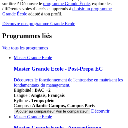
sur titre ? Découvre le
programme Grande École
, explore les
différentes voies d’accès et apprends à
choisir un programme
Grande École
adapté à ton profil.
Découvre nos programme Grande Ecole
Programmes liés
Voir tous les programmes
Famille
Master Grande Ecole
de
programmes
Master Grande Ecole - Post-Prepa EC
Découvrez le fonctionnement de l'entreprise en maîtrisant les
fondamentaux du management.
Eligibilité :
BAC +2
Langue :
Anglais, Français
Rythme :
Temps plein
Campus :
Atlantic Campus, Campus Paris
Découvrir
Ajouter au comparateur
Voir le comparateur
Famille
Master Grande Ecole
de
programmes
Master Grande Ecole - Apprentissage