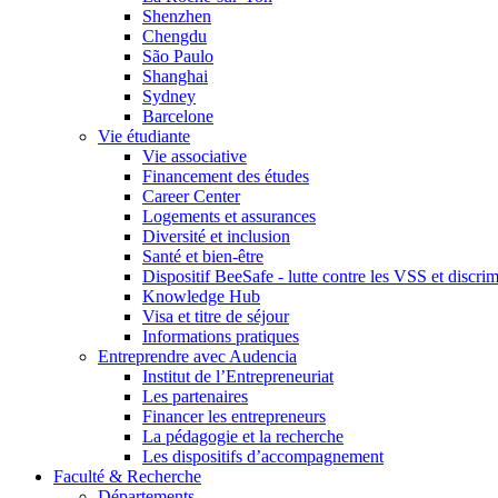
Shenzhen
Chengdu
São Paulo
Shanghai
Sydney
Barcelone
Vie étudiante
Vie associative
Financement des études
Career Center
Logements et assurances
Diversité et inclusion
Santé et bien-être
Dispositif BeeSafe - lutte contre les VSS et discri
Knowledge Hub
Visa et titre de séjour
Informations pratiques
Entreprendre avec Audencia
Institut de l’Entrepreneuriat
Les partenaires
Financer les entrepreneurs
La pédagogie et la recherche
Les dispositifs d’accompagnement
Faculté & Recherche
Départements