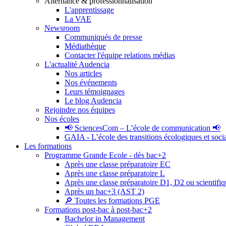
Alternance & professionnalisation
L'apprentissage
La VAE
Newsroom
Communiqués de presse
Médiathèque
Contacter l'équipe relations médias
L'actualité Audencia
Nos articles
Nos événements
Leurs témoignages
Le blog Audencia
Rejoindre nos équipes
Nos écoles
📢 SciencesCom – L’école de communication 📢
GAIA - L’école des transitions écologiques et soci
Les formations
Programme Grande Ecole - dès bac+2
Après une classe préparatoire EC
Après une classe préparatoire L
Après une classe préparatoire D1, D2 ou scientifi
Après un bac+3 (AST 2)
🔎 Toutes les formations PGE
Formations post-bac à post-bac+2
Bachelor in Management