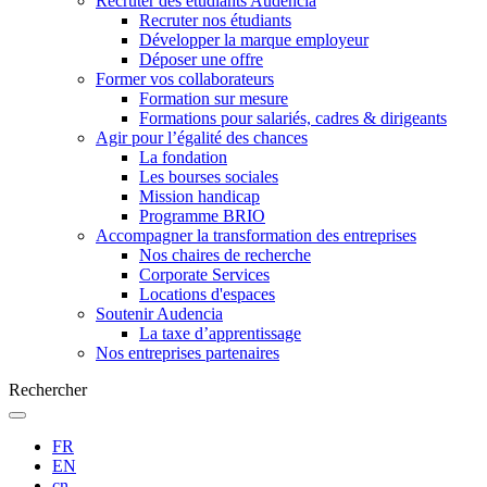
Recruter des étudiants Audencia
Recruter nos étudiants
Développer la marque employeur
Déposer une offre
Former vos collaborateurs
Formation sur mesure
Formations pour salariés, cadres & dirigeants
Agir pour l’égalité des chances
La fondation
Les bourses sociales
Mission handicap
Programme BRIO
Accompagner la transformation des entreprises
Nos chaires de recherche
Corporate Services
Locations d'espaces
Soutenir Audencia
La taxe d’apprentissage
Nos entreprises partenaires
Rechercher
FR
EN
cn