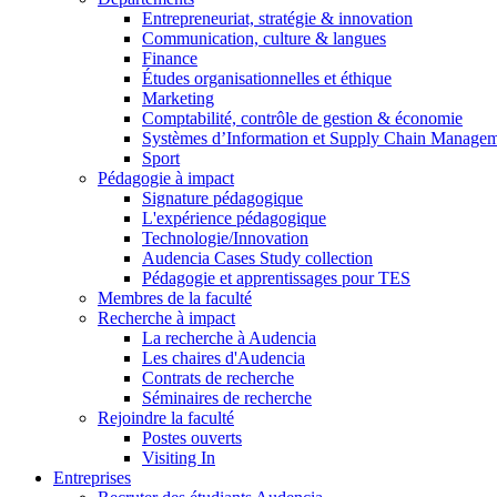
Entrepreneuriat, stratégie & innovation
Communication, culture & langues
Finance
Études organisationnelles et éthique
Marketing
Comptabilité, contrôle de gestion & économie
Systèmes d’Information et Supply Chain Manage
Sport
Pédagogie à impact
Signature pédagogique
L'expérience pédagogique
Technologie/Innovation
Audencia Cases Study collection
Pédagogie et apprentissages pour TES
Membres de la faculté
Recherche à impact
La recherche à Audencia
Les chaires d'Audencia
Contrats de recherche
Séminaires de recherche
Rejoindre la faculté
Postes ouverts
Visiting In
Entreprises