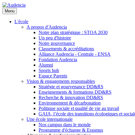
Aller
au
Menu
contenu
principal
L'école
A propos d'Audencia
Notre plan stratégique : STOA 2030
Un peu d'histoire
Notre gouvernance
Classements & accréditations
Alliance Audencia - Centrale - ENSA
Fondation Audencia
Alumni
Sports hub
Espace Parents
Vision & engagements responsables
Stratégie et gourvenance DD&RS
Enseignements & formations DD&RS
Recherche & innovation DD&RS
Environnement & décarbonation
Politique sociale et qualité de vie au travail
GAIA, l’école des transitions écologiques et social
Une école internationale
Nos campus dans le monde
Programme d'échange & Erasmus