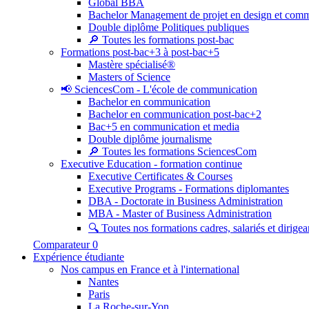
Global BBA
Bachelor Management de projet en design et com
Double diplôme Politiques publiques
🔎 Toutes les formations post-bac
Formations post-bac+3 à post-bac+5
Mastère spécialisé®
Masters of Science
📢 SciencesCom - L'école de communication
Bachelor en communication
Bachelor en communication post-bac+2
Bac+5 en communication et media
Double diplôme journalisme
🔎 Toutes les formations SciencesCom
Executive Education - formation continue
Executive Certificates & Courses
Executive Programs - Formations diplomantes
DBA - Doctorate in Business Administration
MBA - Master of Business Administration
🔍 Toutes nos formations cadres, salariés et dirigea
Comparateur
0
Expérience étudiante
Nos campus en France et à l'international
Nantes
Paris
La Roche-sur-Yon