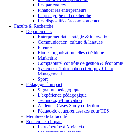
Les partenaires
Financer les entrepreneurs
La pédagogie et la recherche
Les dispositifs d’accompagnement
Faculté & Recherche
Départements
Entrepreneuriat, stratégie & innovation
Communication, culture & langues
Finance
Études organisationnelles et éthique
Marketing
Comptabilité, contrôle de gestion & économie
Systèmes d’Information et Supply Chain
Management
Sport
Pédagogie à impact
Signature pédagogique
L'expérience pédagogique
Technologie/Innovation
Audencia Cases Study collection
Pédagogie et apprentissages pour TES
Membres de la faculté
Recherche à impact
La recherche à Audencia