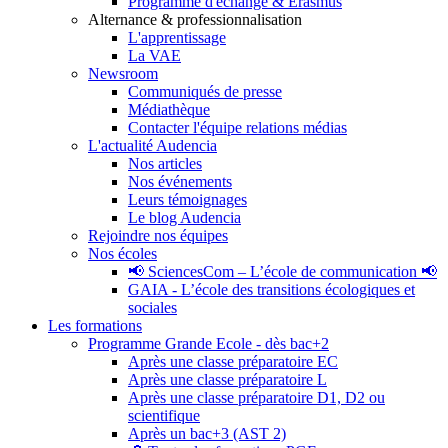
Programme d'échange & Erasmus
Alternance & professionnalisation
L'apprentissage
La VAE
Newsroom
Communiqués de presse
Médiathèque
Contacter l'équipe relations médias
L'actualité Audencia
Nos articles
Nos événements
Leurs témoignages
Le blog Audencia
Rejoindre nos équipes
Nos écoles
📢 SciencesCom – L’école de communication 📢
GAIA - L’école des transitions écologiques et
sociales
Les formations
Programme Grande Ecole - dès bac+2
Après une classe préparatoire EC
Après une classe préparatoire L
Après une classe préparatoire D1, D2 ou
scientifique
Après un bac+3 (AST 2)