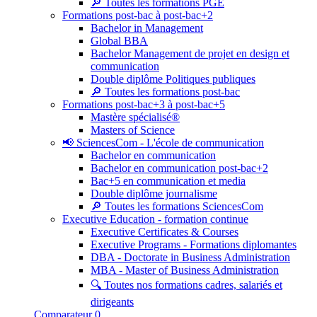
🔎 Toutes les formations PGE
Formations post-bac à post-bac+2
Bachelor in Management
Global BBA
Bachelor Management de projet en design et
communication
Double diplôme Politiques publiques
🔎 Toutes les formations post-bac
Formations post-bac+3 à post-bac+5
Mastère spécialisé®
Masters of Science
📢 SciencesCom - L'école de communication
Bachelor en communication
Bachelor en communication post-bac+2
Bac+5 en communication et media
Double diplôme journalisme
🔎 Toutes les formations SciencesCom
Executive Education - formation continue
Executive Certificates & Courses
Executive Programs - Formations diplomantes
DBA - Doctorate in Business Administration
MBA - Master of Business Administration
🔍 Toutes nos formations cadres, salariés et
dirigeants
Comparateur
0