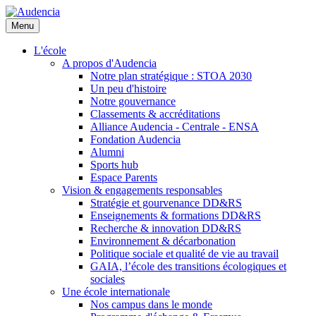
Aller
au
Menu
contenu
principal
L'école
A propos d'Audencia
Notre plan stratégique : STOA 2030
Un peu d'histoire
Notre gouvernance
Classements & accréditations
Alliance Audencia - Centrale - ENSA
Fondation Audencia
Alumni
Sports hub
Espace Parents
Vision & engagements responsables
Stratégie et gourvenance DD&RS
Enseignements & formations DD&RS
Recherche & innovation DD&RS
Environnement & décarbonation
Politique sociale et qualité de vie au travail
GAIA, l’école des transitions écologiques et
sociales
Une école internationale
Nos campus dans le monde