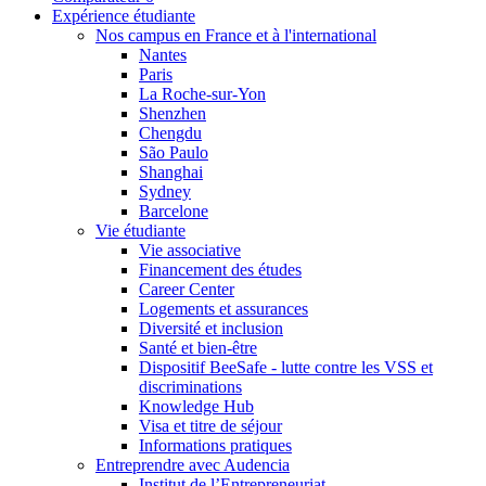
Expérience étudiante
Nos campus en France et à l'international
Nantes
Paris
La Roche-sur-Yon
Shenzhen
Chengdu
São Paulo
Shanghai
Sydney
Barcelone
Vie étudiante
Vie associative
Financement des études
Career Center
Logements et assurances
Diversité et inclusion
Santé et bien-être
Dispositif BeeSafe - lutte contre les VSS et
discriminations
Knowledge Hub
Visa et titre de séjour
Informations pratiques
Entreprendre avec Audencia
Institut de l’Entrepreneuriat