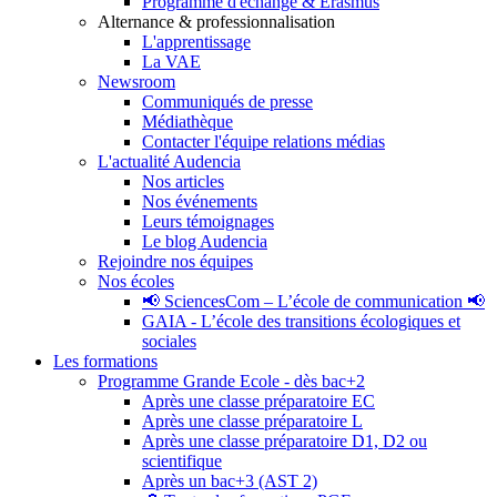
Programme d'échange & Erasmus
Alternance & professionnalisation
L'apprentissage
La VAE
Newsroom
Communiqués de presse
Médiathèque
Contacter l'équipe relations médias
L'actualité Audencia
Nos articles
Nos événements
Leurs témoignages
Le blog Audencia
Rejoindre nos équipes
Nos écoles
📢 SciencesCom – L’école de communication 📢
GAIA - L’école des transitions écologiques et
sociales
Les formations
Programme Grande Ecole - dès bac+2
Après une classe préparatoire EC
Après une classe préparatoire L
Après une classe préparatoire D1, D2 ou
scientifique
Après un bac+3 (AST 2)