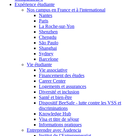
Expérience étudiante
Nos campus en France et à l'international
Nantes
Paris
La Roche-sur-Yon
Shenzhen
Chengdu
São Paulo
Shanghai
Sydney
Barcelone
Vie étudiante
Vie associative
Financement des études
Career Center
Logements et assurances
Diversité et inclusion
Santé et bien-être
Dispositif BeeSafe - lutte contre les VSS et
discriminations
Knowledge Hub
Visa et titre de séjour
Informations pratiques
Entreprendre avec Audencia
Institut de l’Entrepreneuriat