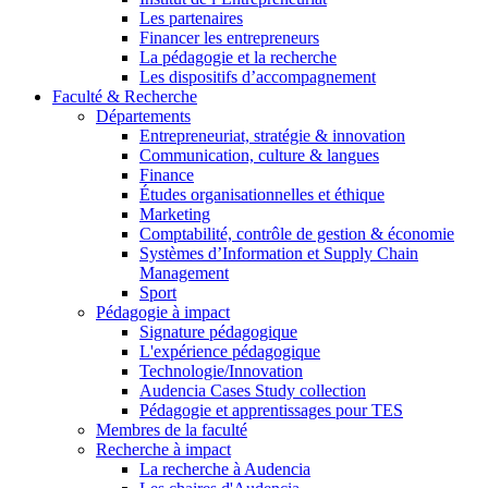
Les partenaires
Financer les entrepreneurs
La pédagogie et la recherche
Les dispositifs d’accompagnement
Faculté & Recherche
Départements
Entrepreneuriat, stratégie & innovation
Communication, culture & langues
Finance
Études organisationnelles et éthique
Marketing
Comptabilité, contrôle de gestion & économie
Systèmes d’Information et Supply Chain
Management
Sport
Pédagogie à impact
Signature pédagogique
L'expérience pédagogique
Technologie/Innovation
Audencia Cases Study collection
Pédagogie et apprentissages pour TES
Membres de la faculté
Recherche à impact
La recherche à Audencia