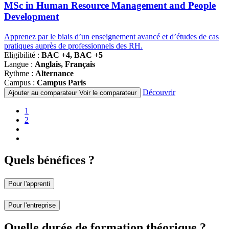
programmes
MSc in Human Resource Management and People
Development
Apprenez par le biais d’un enseignement avancé et d’études de cas
pratiques auprès de professionnels des RH.
Eligibilité :
BAC +4, BAC +5
Langue :
Anglais, Français
Rythme :
Alternance
Campus :
Campus Paris
Découvrir
Ajouter au comparateur
Voir le comparateur
Pagination
Page
1
courante
Page
2
Page
suivante
Dernière
page
Quels bénéfices ?
Pour l'apprenti
Pour l'entreprise
Quelle durée de formation théorique ?