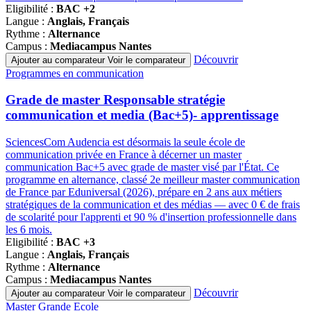
Eligibilité :
BAC +2
Langue :
Anglais, Français
Rythme :
Alternance
Campus :
Mediacampus Nantes
Découvrir
Ajouter au comparateur
Voir le comparateur
Famille
Programmes en communication
de
programmes
Grade de master Responsable stratégie
communication et media (Bac+5)- apprentissage
SciencesCom Audencia est désormais la seule école de
communication privée en France à décerner un master
communication Bac+5 avec grade de master visé par l'État. Ce
programme en alternance, classé 2e meilleur master communication
de France par Eduniversal (2026), prépare en 2 ans aux métiers
stratégiques de la communication et des médias — avec 0 € de frais
de scolarité pour l'apprenti et 90 % d'insertion professionnelle dans
les 6 mois.
Eligibilité :
BAC +3
Langue :
Anglais, Français
Rythme :
Alternance
Campus :
Mediacampus Nantes
Découvrir
Ajouter au comparateur
Voir le comparateur
Famille
Master Grande Ecole