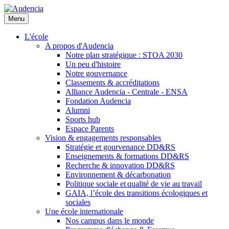
Aller
au
Menu
contenu
principal
L'école
A propos d'Audencia
Notre plan stratégique : STOA 2030
Un peu d'histoire
Notre gouvernance
Classements & accréditations
Alliance Audencia - Centrale - ENSA
Fondation Audencia
Alumni
Sports hub
Espace Parents
Vision & engagements responsables
Stratégie et gourvenance DD&RS
Enseignements & formations DD&RS
Recherche & innovation DD&RS
Environnement & décarbonation
Politique sociale et qualité de vie au travail
GAIA, l’école des transitions écologiques et
sociales
Une école internationale
Nos campus dans le monde