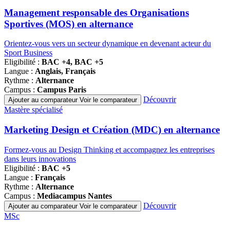
de
programmes
Management responsable des Organisations
Sportives (MOS) en alternance
Orientez-vous vers un secteur dynamique en devenant acteur du
Sport Business
Eligibilité :
BAC +4, BAC +5
Langue :
Anglais, Français
Rythme :
Alternance
Campus :
Campus Paris
Découvrir
Ajouter au comparateur
Voir le comparateur
Famille
Mastère spécialisé
de
programmes
Marketing Design et Création (MDC) en alternance
Formez-vous au Design Thinking et accompagnez les entreprises
dans leurs innovations
Eligibilité :
BAC +5
Langue :
Français
Rythme :
Alternance
Campus :
Mediacampus Nantes
Découvrir
Ajouter au comparateur
Voir le comparateur
Famille
MSc
de