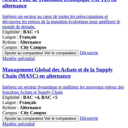
alternance
Intégrez un secteur au cœur de toutes les préoccupations et
découvrez les enjeux de la transition écologique pour améliorer le
monde de demain.
Eligibilité :
BAC +5
Langue :
Français
Rythme :
Alternance
Campus :
City Campus
Découvrir
Ajouter au comparateur
Voir le comparateur
Famille
Mastère spécialisé
de
programmes
Management Global des Achats et de la Supply
Chain (MASC) en alternance
Intégrez un secteur dynamique et maîtrisez les nouveaux enjeux des
fonctions Achats et Supply Chain
Eligibilité :
BAC +4, BAC +5
Langue :
Français
Rythme :
Alternance
Campus :
City Campus
Découvrir
Ajouter au comparateur
Voir le comparateur
Famille
Mastère spécialisé