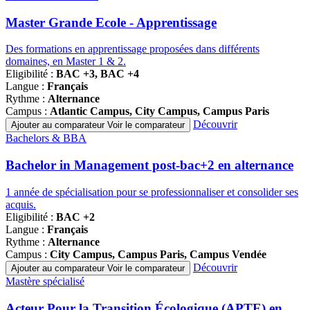
de
programmes
Master Grande Ecole - Apprentissage
Des formations en apprentissage proposées dans différents
domaines, en Master 1 & 2.
Eligibilité :
BAC +3, BAC +4
Langue :
Français
Rythme :
Alternance
Campus :
Atlantic Campus, City Campus, Campus Paris
Découvrir
Ajouter au comparateur
Voir le comparateur
Famille
Bachelors & BBA
de
programmes
Bachelor in Management post-bac+2 en alternance
1 année de spécialisation pour se professionnaliser et consolider ses
acquis.
Eligibilité :
BAC +2
Langue :
Français
Rythme :
Alternance
Campus :
City Campus, Campus Paris, Campus Vendée
Découvrir
Ajouter au comparateur
Voir le comparateur
Famille
Mastère spécialisé
de
programmes
Acteur Pour la Transition Écologique (APTE) en