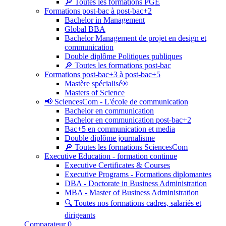
🔎 Toutes les formations PGE
Formations post-bac à post-bac+2
Bachelor in Management
Global BBA
Bachelor Management de projet en design et
communication
Double diplôme Politiques publiques
🔎 Toutes les formations post-bac
Formations post-bac+3 à post-bac+5
Mastère spécialisé®
Masters of Science
📢 SciencesCom - L'école de communication
Bachelor en communication
Bachelor en communication post-bac+2
Bac+5 en communication et media
Double diplôme journalisme
🔎 Toutes les formations SciencesCom
Executive Education - formation continue
Executive Certificates & Courses
Executive Programs - Formations diplomantes
DBA - Doctorate in Business Administration
MBA - Master of Business Administration
🔍 Toutes nos formations cadres, salariés et
dirigeants
Comparateur
0