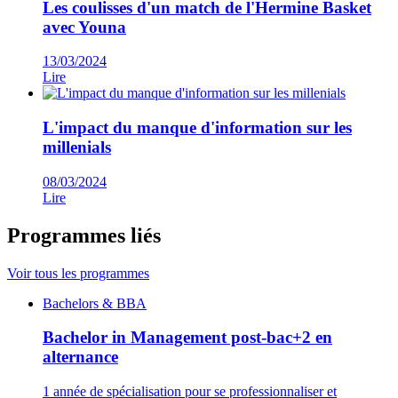
Les coulisses d'un match de l'Hermine Basket
avec Youna
13/03/2024
Lire
L'impact du manque d'information sur les
millenials
08/03/2024
Lire
Programmes liés
Voir tous les programmes
Famille
Bachelors & BBA
de
programmes
Bachelor in Management post-bac+2 en
alternance
1 année de spécialisation pour se professionnaliser et