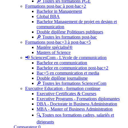
🔎 Toutes les formations PGE
Formations post-bac à post-bac+2
Bachelor in Management
Global BBA
Bachelor Management de projet en design et
communication
Double diplôme Politiques publiques
🔎 Toutes les formations post-bac
Formations post-bac+3 à post-bac+5
Mastère spécialisé®
Masters of Science
📢 SciencesCom - L'école de communication
Bachelor en communication
Bachelor en communication post-bac+2
Bac+5 en communication et media
Double diplôme journalisme
🔎 Toutes les formations SciencesCom
Executive Education - formation continue
Executive Certificates & Courses
Executive Programs - Formations diplomantes
DBA - Doctorate in Business Administration
MBA - Master of Business Administration
🔍 Toutes nos formations cadres, salariés et
dirigeants
Comparateur
0