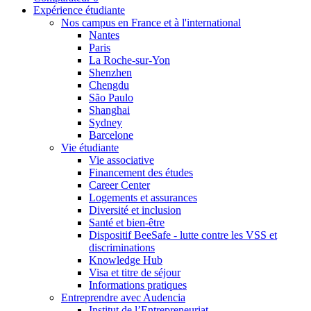
Expérience étudiante
Nos campus en France et à l'international
Nantes
Paris
La Roche-sur-Yon
Shenzhen
Chengdu
São Paulo
Shanghai
Sydney
Barcelone
Vie étudiante
Vie associative
Financement des études
Career Center
Logements et assurances
Diversité et inclusion
Santé et bien-être
Dispositif BeeSafe - lutte contre les VSS et
discriminations
Knowledge Hub
Visa et titre de séjour
Informations pratiques
Entreprendre avec Audencia
Institut de l’Entrepreneuriat