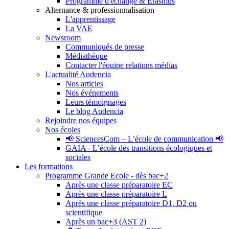
Programme d'échange & Erasmus
Alternance & professionnalisation
L'apprentissage
La VAE
Newsroom
Communiqués de presse
Médiathèque
Contacter l'équipe relations médias
L'actualité Audencia
Nos articles
Nos événements
Leurs témoignages
Le blog Audencia
Rejoindre nos équipes
Nos écoles
📢 SciencesCom – L’école de communication 📢
GAIA - L’école des transitions écologiques et
sociales
Les formations
Programme Grande Ecole - dès bac+2
Après une classe préparatoire EC
Après une classe préparatoire L
Après une classe préparatoire D1, D2 ou
scientifique
Après un bac+3 (AST 2)