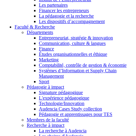
Les partenaires
Financer les entrepreneurs
La pédagogie et la recherche
Les dispositifs d’accompagnement
Faculté & Recherche
Départements
Entrepreneuriat, stratégie & innovation
Communication, culture & langues
Finance
Études organisationnelles et éthique
Marketing
Comptabilité, contrôle de gestion & économie
Systèmes d’Information et Supply Chain
Management
Sport
Pédagogie à impact
Signature pédagogique
L'expérience pédagogique
Technologie/Innovation
Audencia Cases Study collection
Pédagogie et apprentissages pour TES
Membres de la faculté
Recherche à impact
La recherche à Audencia