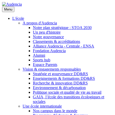
Aller
au
Menu
contenu
principal
L'école
A propos d'Audencia
Notre plan stratégique : STOA 2030
Un peu d'histoire
Notre gouvernance
Classements & accréditations
Alliance Audencia - Centrale - ENSA
Fondation Audencia
Alumni
Sports hub
Espace Parents
Vision & engagements responsables
Stratégie et gourvenance DD&RS
Enseignements & formations DD&RS
Recherche & innovation DD&RS
Environnement & décarbonation
Politique sociale et qualité de vie au travail
GAIA, l’école des transitions écologiques et
sociales
Une école internationale
Nos campus dans le monde