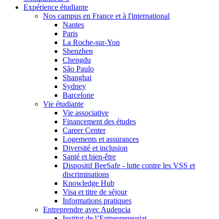
Expérience étudiante
Nos campus en France et à l'international
Nantes
Paris
La Roche-sur-Yon
Shenzhen
Chengdu
São Paulo
Shanghai
Sydney
Barcelone
Vie étudiante
Vie associative
Financement des études
Career Center
Logements et assurances
Diversité et inclusion
Santé et bien-être
Dispositif BeeSafe - lutte contre les VSS et
discriminations
Knowledge Hub
Visa et titre de séjour
Informations pratiques
Entreprendre avec Audencia
Institut de l’Entrepreneuriat