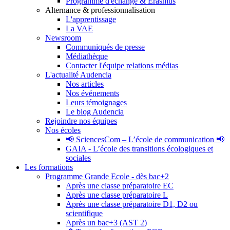
Programme d'échange & Erasmus
Alternance & professionnalisation
L'apprentissage
La VAE
Newsroom
Communiqués de presse
Médiathèque
Contacter l'équipe relations médias
L'actualité Audencia
Nos articles
Nos événements
Leurs témoignages
Le blog Audencia
Rejoindre nos équipes
Nos écoles
📢 SciencesCom – L’école de communication 📢
GAIA - L’école des transitions écologiques et
sociales
Les formations
Programme Grande Ecole - dès bac+2
Après une classe préparatoire EC
Après une classe préparatoire L
Après une classe préparatoire D1, D2 ou
scientifique
Après un bac+3 (AST 2)