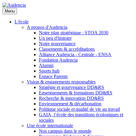
Aller
au
Menu
contenu
principal
L'école
A propos d'Audencia
Notre plan stratégique : STOA 2030
Un peu d'histoire
Notre gouvernance
Classements & accréditations
Alliance Audencia - Centrale - ENSA
Fondation Audencia
Alumni
Sports hub
Espace Parents
Vision & engagements responsables
Stratégie et gourvenance DD&RS
Enseignements & formations DD&RS
Recherche & innovation DD&RS
Environnement & décarbonation
Politique sociale et qualité de vie au travail
GAIA, l’école des transitions écologiques et
sociales
Une école internationale
Nos campus dans le monde