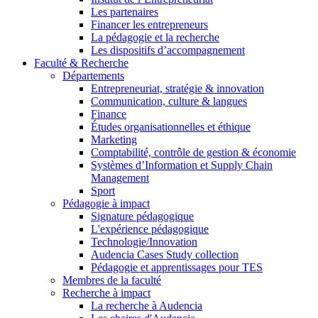
Les partenaires
Financer les entrepreneurs
La pédagogie et la recherche
Les dispositifs d’accompagnement
Faculté & Recherche
Départements
Entrepreneuriat, stratégie & innovation
Communication, culture & langues
Finance
Études organisationnelles et éthique
Marketing
Comptabilité, contrôle de gestion & économie
Systèmes d’Information et Supply Chain
Management
Sport
Pédagogie à impact
Signature pédagogique
L'expérience pédagogique
Technologie/Innovation
Audencia Cases Study collection
Pédagogie et apprentissages pour TES
Membres de la faculté
Recherche à impact
La recherche à Audencia