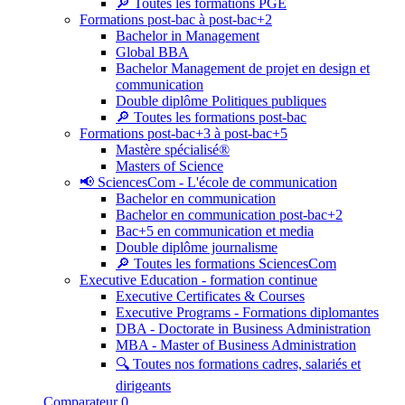
🔎 Toutes les formations PGE
Formations post-bac à post-bac+2
Bachelor in Management
Global BBA
Bachelor Management de projet en design et
communication
Double diplôme Politiques publiques
🔎 Toutes les formations post-bac
Formations post-bac+3 à post-bac+5
Mastère spécialisé®
Masters of Science
📢 SciencesCom - L'école de communication
Bachelor en communication
Bachelor en communication post-bac+2
Bac+5 en communication et media
Double diplôme journalisme
🔎 Toutes les formations SciencesCom
Executive Education - formation continue
Executive Certificates & Courses
Executive Programs - Formations diplomantes
DBA - Doctorate in Business Administration
MBA - Master of Business Administration
🔍 Toutes nos formations cadres, salariés et
dirigeants
Comparateur
0