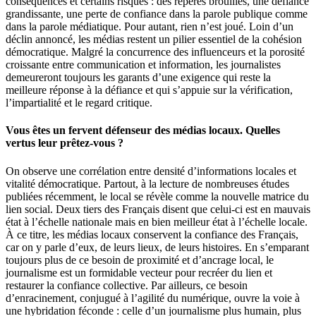
conséquences et certains risques : des repères brouillés, une défiance
grandissante, une perte de confiance dans la parole publique comme
dans la parole médiatique. Pour autant, rien n’est joué. Loin d’un
déclin annoncé, les médias restent un pilier essentiel de la cohésion
démocratique. Malgré la concurrence des influenceurs et la porosité
croissante entre communication et information, les journalistes
demeureront toujours les garants d’une exigence qui reste la
meilleure réponse à la défiance et qui s’appuie sur la vérification,
l’impartialité et le regard critique.
Vous êtes un fervent défenseur des médias locaux. Quelles
vertus leur prêtez-vous ?
On observe une corrélation entre densité d’informations locales et
vitalité démocratique. Partout, à la lecture de nombreuses études
publiées récemment, le local se révèle comme la nouvelle matrice du
lien social. Deux tiers des Français disent que celui-ci est en mauvais
état à l’échelle nationale mais en bien meilleur état à l’échelle locale.
À ce titre, les médias locaux conservent la confiance des Français,
car on y parle d’eux, de leurs lieux, de leurs histoires. En s’emparant
toujours plus de ce besoin de proximité et d’ancrage local, le
journalisme est un formidable vecteur pour recréer du lien et
restaurer la confiance collective. Par ailleurs, ce besoin
d’enracinement, conjugué à l’agilité du numérique, ouvre la voie à
une hybridation féconde : celle d’un journalisme plus humain, plus