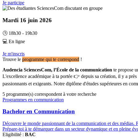
Je participe
Mardi 16 juin 2026
🕒 18h30 - 19h30
💻 En ligne
Je m'inscris
Trouve le
programme qui te correspond
!
Audencia SciencesCom, l’École de la communication
te propose un
L'excellence académique à ta portée 👉 depuis sa création, il y a p
passionnants et exigeants. Notre diplôme d'études supérieures en com
5
programme(s) correspondent à votre recherche
Famille
Programmes en communication
de
programmes
Bachelor en Communication
Découvre le monde passionnant de la communication et des médias. Partic
Prépare-toi à te démarquer dans un secteur dynamique et en pleine évo
Eligibilité :
BAC