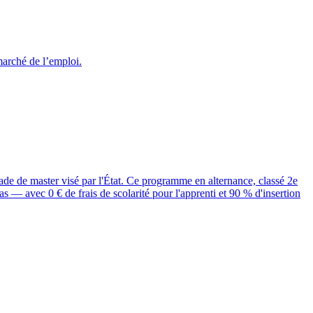
marché de l’emploi.
 de master visé par l'État. Ce programme en alternance, classé 2e
— avec 0 € de frais de scolarité pour l'apprenti et 90 % d'insertion