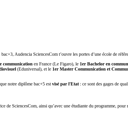
n bac+3, Audencia SciencesCom t’ouvre les portes d’une école de réfé
 de communication
en France (Le Figaro), le
1er Bachelor en commun
iovisuel
(Eduniversal), et le
1er Master Communication et Communi
s que notre diplôme bac+5 est
visé par l'Etat
: ce sont des gages de quali
ctrice de SciencesCom, ainsi qu’avec une étudiante du programme, pour