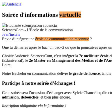
Aller
au
contenu
Soirée d'informations
virtuelle
principal
SciencesCom - L'École de la communication
Je m'inscris
Envie d’intégrer une
école de communication reconnue
?
Que tu démarres après le bac, un bac+2 ou que tu poursuives après u
Choisir Audencia SciencesCom, c’est intégrer la
7e meilleure école
(Eduniversal), le
2e Master en Management des Médias et de l’Aud
Loire.
Notre Bachelor en communication délivre le
grade de licence
, tandi
Participe à notre soirée d’échanges !
Cette soirée sera l’occasion d’échanger avec Sylvie Chancelier, dire
admission, débouchés
, et bien plus encore.
Inscription obligatoire via le formulaire !