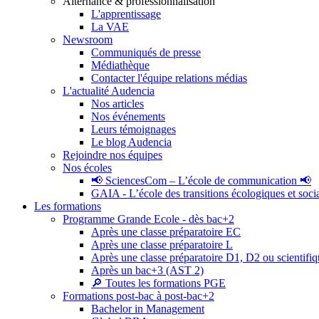
Alternance & professionnalisation
L'apprentissage
La VAE
Newsroom
Communiqués de presse
Médiathèque
Contacter l'équipe relations médias
L'actualité Audencia
Nos articles
Nos événements
Leurs témoignages
Le blog Audencia
Rejoindre nos équipes
Nos écoles
📢 SciencesCom – L’école de communication 📢
GAIA - L’école des transitions écologiques et soci
Les formations
Programme Grande Ecole - dès bac+2
Après une classe préparatoire EC
Après une classe préparatoire L
Après une classe préparatoire D1, D2 ou scientifi
Après un bac+3 (AST 2)
🔎 Toutes les formations PGE
Formations post-bac à post-bac+2
Bachelor in Management