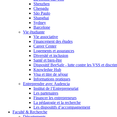
Shenzhen
Chengdu
São Paulo
Shanghai
Sydney
Barcelone
Vie étudiante
Vie associative
Financement des études
Career Center
Logements et assurances
Diversité et inclusion
Santé et bien-être
Dispositif BeeSafe - lutte contre les VSS et discri
Knowledge Hub
Visa et titre de séjour
Informations pratiques
Entreprendre avec Audencia
Institut de l’Entrepreneuriat
Les partenaires
Financer les entrepreneurs
La pédagogie et la recherche
Les dispositifs d’accompagnement
Faculté & Recherche
Départements