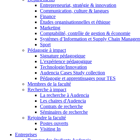
Entrepreneuriat, stratégie & innovation
Communication, culture & langues
Finance
Études organisationnelles et éthique
Marketing
Comptabilité, contrôle de gestion & économie
Systèmes d’Information et Supply Chain Manage
Sport
Pédagogie à impact
Signature pédagogique
L'expérience pédagogique
Technologie/Innovation
Audencia Cases Study collection
Pédagogie et apprentissages pour TES
Membres de la faculté
Recherche à impact
La recherche à Audencia
Les chaires d'Audencia
Contrats de recherche
Séminaires de recherche
Rejoindre la faculté
Postes ouverts
Visiting In
Entreprises