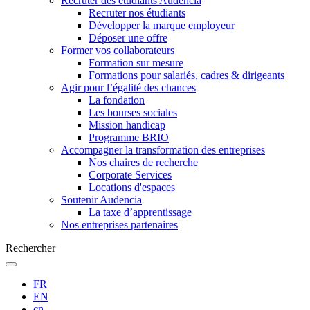
Recruter des étudiants Audencia
Recruter nos étudiants
Développer la marque employeur
Déposer une offre
Former vos collaborateurs
Formation sur mesure
Formations pour salariés, cadres & dirigeants
Agir pour l’égalité des chances
La fondation
Les bourses sociales
Mission handicap
Programme BRIO
Accompagner la transformation des entreprises
Nos chaires de recherche
Corporate Services
Locations d'espaces
Soutenir Audencia
La taxe d’apprentissage
Nos entreprises partenaires
Rechercher
FR
EN
cn