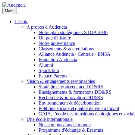
Aller
au
Menu
contenu
principal
L'école
A propos d'Audencia
Notre plan stratégique : STOA 2030
Un peu d'histoire
Notre gouvernance
Classements & accréditations
Alliance Audencia - Centrale - ENSA
Fondation Audencia
Alumni
Sports hub
Espace Parents
Vision & engagements responsables
Stratégie et gourvenance DD&RS
Enseignements & formations DD&RS
Recherche & innovation DD&RS
Environnement & décarbonation
Politique sociale et qualité de vie au travail
GAIA, l’école des transitions écologiques et social
Une école internationale
Nos campus dans le monde
Programme d'échange & Erasmus