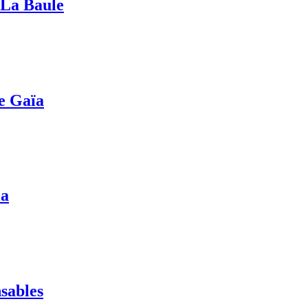
- La Baule
e Gaïa
ia
sables