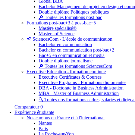
Global BBA
Bachelor Management de projet en design et com
Double diplôme Politiques publiques
🔎 Toutes les formations post-bac
Formations post-bac+3 à post-bac+5
Mastère spécialisé®
Masters of Science
📢 SciencesCom - L'école de communication
Bachelor en communication
Bachelor en communication post-bac+2
Bac+5 en communication et media
Double diplôme journalisme
🔎 Toutes les formations SciencesCom
Executive Education - formation continue
Executive Certificates & Courses
Executive Programs - Formations diplomantes
DBA - Doctorate in Business Administration
MBA - Master of Business Administration
🔍 Toutes nos formations cadres, salariés et dirigea
Comparateur
0
Expérience étudiante
Nos campus en France et à l'international
Nantes
Paris
La Roche-sur-Yon