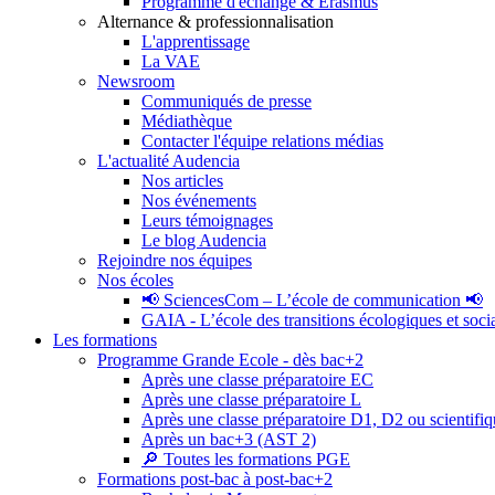
Programme d'échange & Erasmus
Alternance & professionnalisation
L'apprentissage
La VAE
Newsroom
Communiqués de presse
Médiathèque
Contacter l'équipe relations médias
L'actualité Audencia
Nos articles
Nos événements
Leurs témoignages
Le blog Audencia
Rejoindre nos équipes
Nos écoles
📢 SciencesCom – L’école de communication 📢
GAIA - L’école des transitions écologiques et soci
Les formations
Programme Grande Ecole - dès bac+2
Après une classe préparatoire EC
Après une classe préparatoire L
Après une classe préparatoire D1, D2 ou scientifi
Après un bac+3 (AST 2)
🔎 Toutes les formations PGE
Formations post-bac à post-bac+2