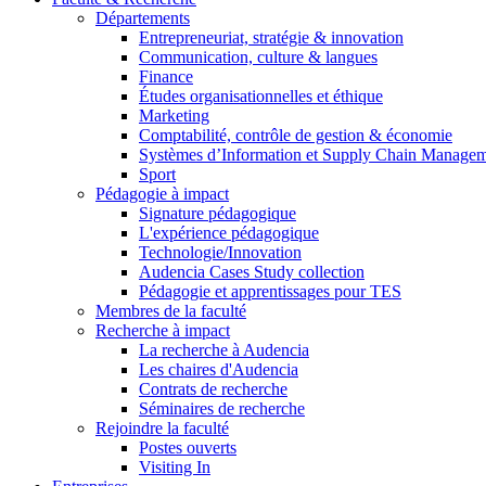
Départements
Entrepreneuriat, stratégie & innovation
Communication, culture & langues
Finance
Études organisationnelles et éthique
Marketing
Comptabilité, contrôle de gestion & économie
Systèmes d’Information et Supply Chain Manage
Sport
Pédagogie à impact
Signature pédagogique
L'expérience pédagogique
Technologie/Innovation
Audencia Cases Study collection
Pédagogie et apprentissages pour TES
Membres de la faculté
Recherche à impact
La recherche à Audencia
Les chaires d'Audencia
Contrats de recherche
Séminaires de recherche
Rejoindre la faculté
Postes ouverts
Visiting In