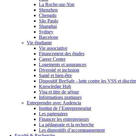
La Roche-sur-Yon
Shenzhen
Chengdu
São Paulo
Shanghai
Sydney
Barcelone
Vie étudiante
Vie associative
Financement des études
Career Center
Logements et assurances
Diversité et inclusion
Santé et bien-être
Dispositif BeeSafe - lutte contre les VSS et discri
Knowledge Hub
Visa et titre de séjour
Informations pratiques
Entreprendre avec Audencia
Institut de l’Entrepreneuriat
Les partenaires
Financer les entrepreneurs
La pédagogie et la recherche
Les dispositifs d’accompagnement
Faculté & Recherche