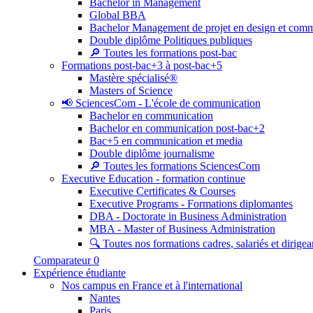
Bachelor in Management
Global BBA
Bachelor Management de projet en design et com
Double diplôme Politiques publiques
🔎 Toutes les formations post-bac
Formations post-bac+3 à post-bac+5
Mastère spécialisé®
Masters of Science
📢 SciencesCom - L'école de communication
Bachelor en communication
Bachelor en communication post-bac+2
Bac+5 en communication et media
Double diplôme journalisme
🔎 Toutes les formations SciencesCom
Executive Education - formation continue
Executive Certificates & Courses
Executive Programs - Formations diplomantes
DBA - Doctorate in Business Administration
MBA - Master of Business Administration
🔍 Toutes nos formations cadres, salariés et dirigea
Comparateur
0
Expérience étudiante
Nos campus en France et à l'international
Nantes
Paris